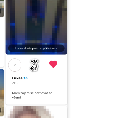
Fotka dostupná po přihlášení
?
Lukee
16
Zlín
Mám zájem se poznávat se
všemi