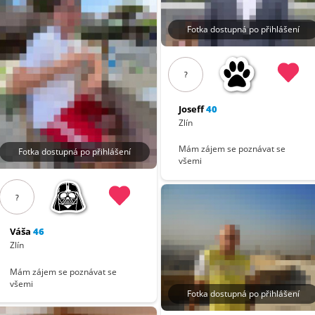
Fotka dostupná po přihlášení
?
Joseff
40
Zlín
Mám zájem se poznávat se
Fotka dostupná po přihlášení
všemi
?
Váša
46
Zlín
Mám zájem se poznávat se
všemi
Fotka dostupná po přihlášení