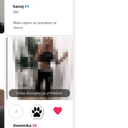
kanoj
41
Zlín
Mám zájem se poznávat se
všemi
Fotka dostupná po přihlášení
?
Dominika
29