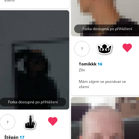
všemi
Fotka dostupná po přihlášení
?
Tomikkk
16
Zlín
Mám zájem se poznávat se
všemi
Fotka dostupná po přihlášení
?
Štěpán
17