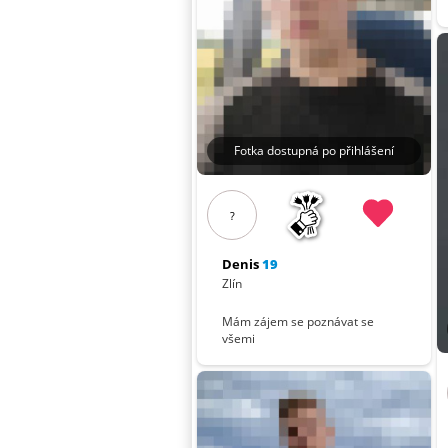
Fotka dostupná po přihlášení
?
Denis
19
Zlín
Mám zájem se poznávat se
všemi