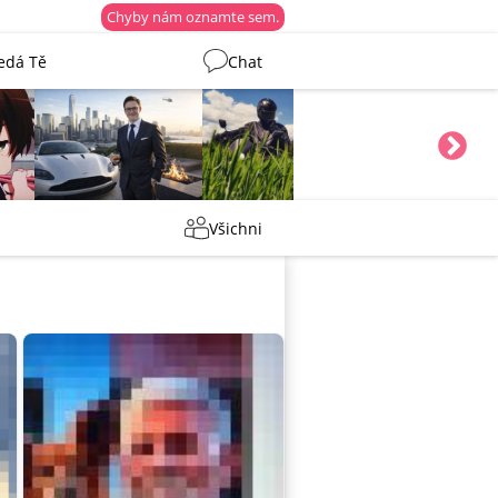
Chyby nám oznamte sem.
edá Tě
Chat
Tentakovy
shermen
Všichni