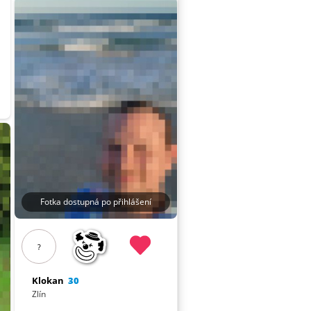
Fotka dostupná po přihlášení
?
Klokan
30
Zlín