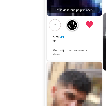
Fotka dostupná po přihlášení
?
Kimi
31
Zlín
Mám zájem se poznávat se
všemi