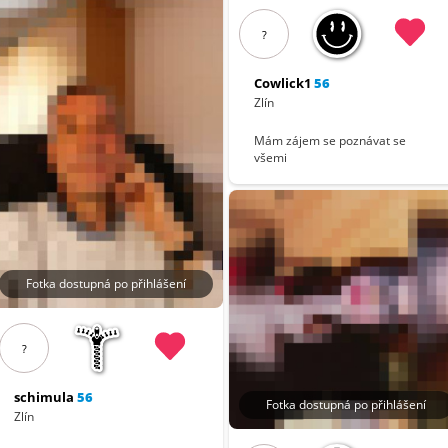
?
Cowlick1
56
Zlín
Mám zájem se poznávat se
všemi
Fotka dostupná po přihlášení
?
schimula
56
Fotka dostupná po přihlášení
Zlín