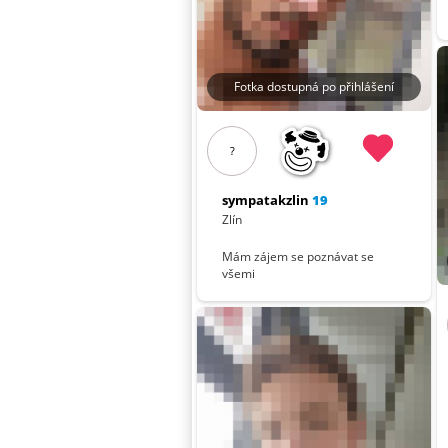
Fotka dostupná po přihlášení
?
sympatakzlin
19
Zlín
Mám zájem se poznávat se
všemi