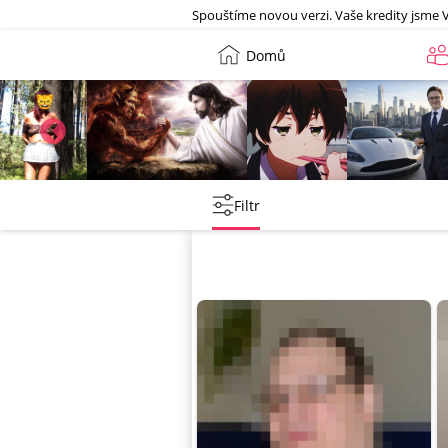
Galerie
Spouštíme novou verzi. Vaše kredity jsme 
Domů
Leny
lebkoun198
Martin
Tentakovy
Filtr