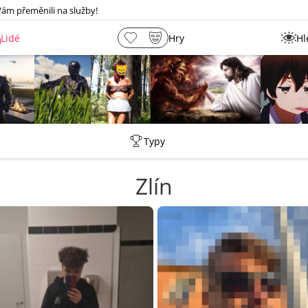
Vám přeměnili na služby!
Lidé
Hry
Hl
shermen
Leny
lebkoun198
Martin
Typy
Zlín