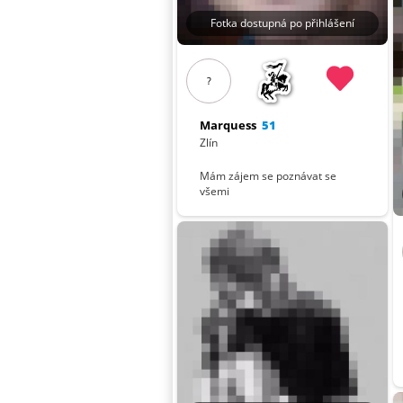
Fotka dostupná po přihlášení
?
Marquess
51
Zlín
Mám zájem se poznávat se
všemi