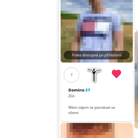
Fotka dostupná po přihlášení
?
Domino
27
Zlín
Mám zájem se poznávat se
všemi