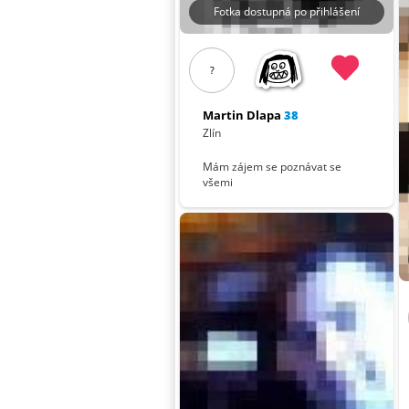
Fotka dostupná po přihlášení
?
Martin Dlapa
38
Zlín
Mám zájem se poznávat se
všemi