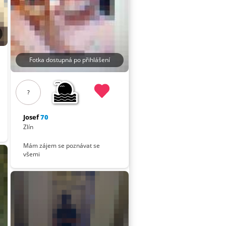
Fotka dostupná po přihlášení
?
Josef
70
Zlín
Mám zájem se poznávat se
všemi