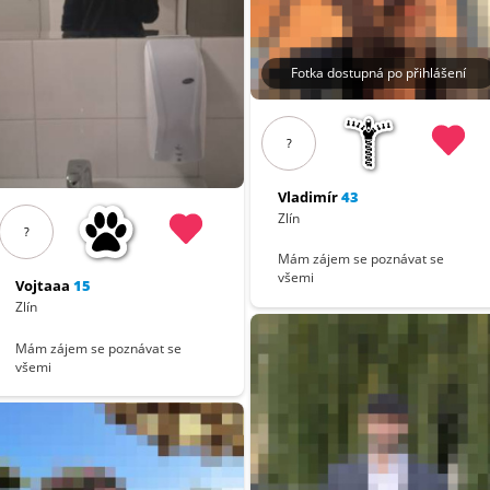
Fotka dostupná po přihlášení
?
Vladimír
43
Zlín
?
Mám zájem se poznávat se
všemi
Vojtaaa
15
Zlín
Mám zájem se poznávat se
všemi