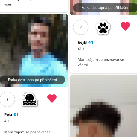
všemi
Fotka dostupná po přihlášení
?
bejkl
41
Zlín
Mám zájem se poznávat se
všemi
Fotka dostupná po přihlášení
?
Petr
31
Zlín
Mám zájem se poznávat se