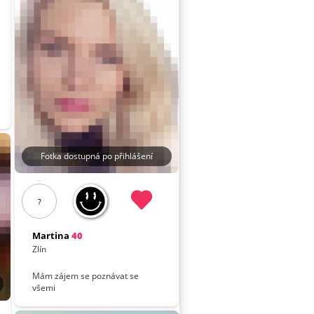
Fotka dostupná po přihlášení
?
Martina
40
Zlín
Mám zájem se poznávat se
všemi