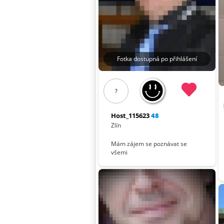
Fotka dostupná po přihlášení
?
Host_115623
48
Zlín
Mám zájem se poznávat se
všemi