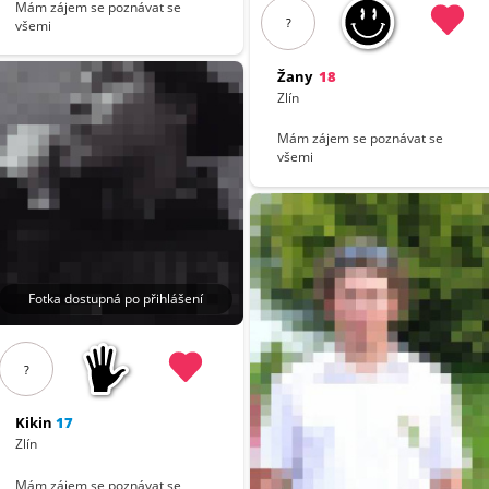
Mám zájem se poznávat se
?
všemi
Žany
18
Zlín
Mám zájem se poznávat se
všemi
Fotka dostupná po přihlášení
?
Kikin
17
Zlín
Mám zájem se poznávat se