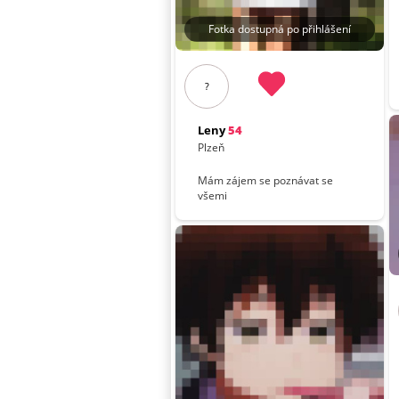
Fotka dostupná po přihlášení
?
Leny
54
Plzeň
Mám zájem se poznávat se
všemi