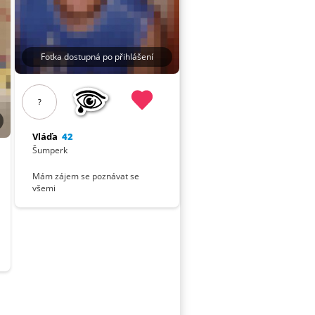
Fotka dostupná po přihlášení
?
Vláďa
42
Šumperk
Mám zájem se poznávat se
všemi