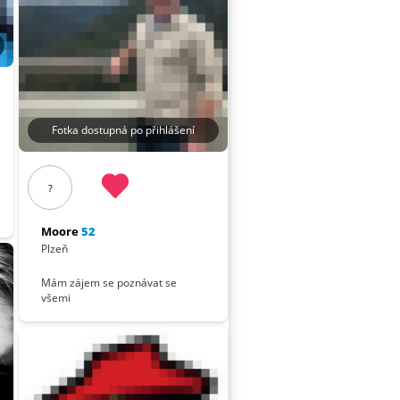
Fotka dostupná po přihlášení
?
Moore
52
Plzeň
Mám zájem se poznávat se
všemi