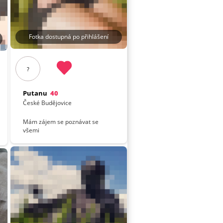
Fotka dostupná po přihlášení
?
Putanu
40
České Budějovice
Mám zájem se poznávat se
všemi