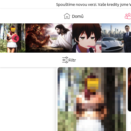
Galerie
Spouštíme novou verzi. Vaše kredity jsme 
Domů
Leny
lebkoun198
Martin
Tentakovy
Filtr