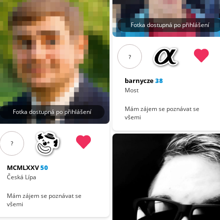
Fotka dostupná po přihlášení
?
barnycze
38
Most
Mám zájem se poznávat se
Fotka dostupná po přihlášení
všemi
?
MCMLXXV
50
Česká Lípa
Mám zájem se poznávat se
všemi