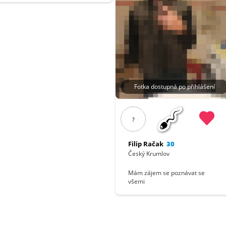
Fotka dostupná po přihlášení
?
Filip Račak
30
Český Krumlov
Mám zájem se poznávat se
všemi