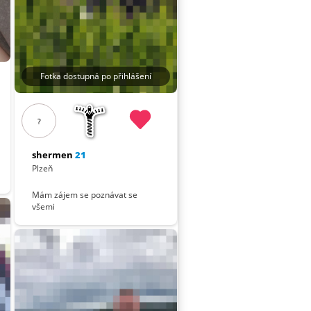
Fotka dostupná po přihlášení
?
shermen
21
Plzeň
Mám zájem se poznávat se
všemi