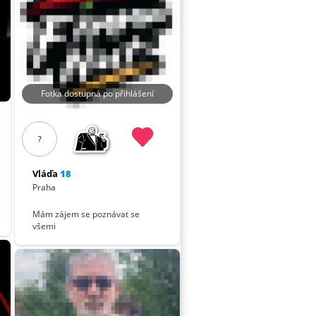
Fotka dostupná po přihlášení
?
Vláďa
18
Praha
Mám zájem se poznávat se
všemi