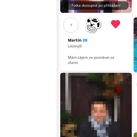
Fotka dostupná po přihlášení
?
Martin
20
Litomyšl
Mám zájem se poznávat se
všemi