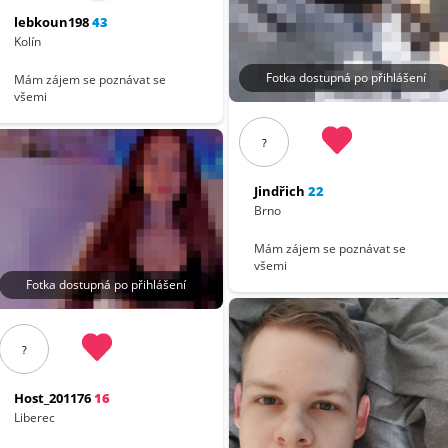
lebkoun198
43
Kolín
Fotka dostupná po přihlášení
Mám zájem se poznávat se
všemi
?
Jindřich
22
Brno
Mám zájem se poznávat se
všemi
Fotka dostupná po přihlášení
?
Host_201176
16
Liberec