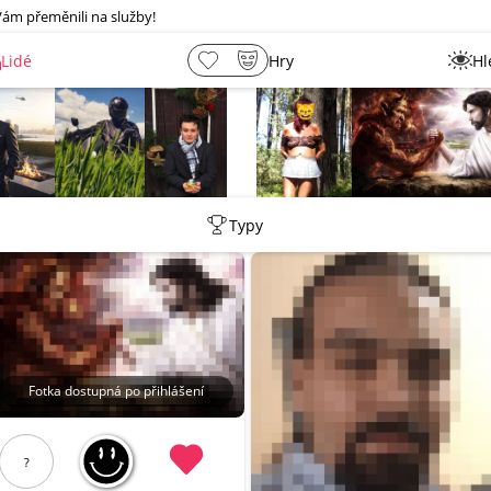
Vám přeměnili na služby!
Lidé
Hry
Hl
shermen
_ujazdovsky_jan
Leny
lebkoun198
Typy
Fotka dostupná po přihlášení
?