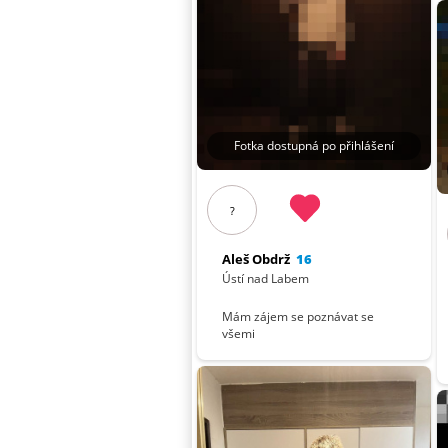
Fotka dostupná po přihlášení
?
Aleš Obdrž
16
Ústí nad Labem
Mám zájem se poznávat se
všemi