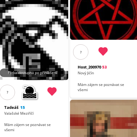
?
Host_200970
53
Fotka dostupná po přihlášení
Nový Jičín
Mám zájem se poznávat se
všemi
?
Tadeáš
15
Valašské Meziříčí
Mám zájem se poznávat se
všemi