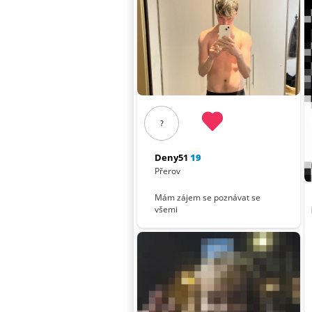
?
Deny51
19
Přerov
Mám zájem se poznávat se
všemi