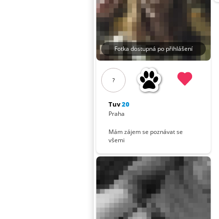
Fotka dostupná po přihlášení
?
Tuv
20
Praha
Mám zájem se poznávat se
všemi