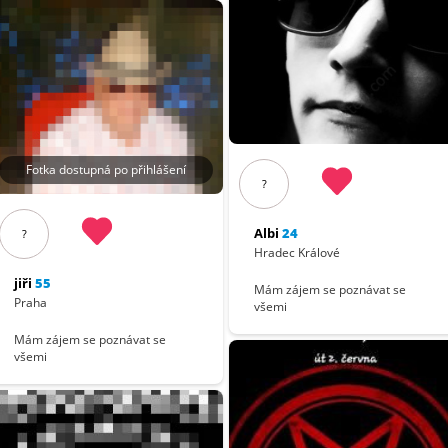
Fotka dostupná po přihlášení
?
Albi
24
?
Hradec Králové
jiři
55
Mám zájem se poznávat se
Praha
všemi
Mám zájem se poznávat se
všemi