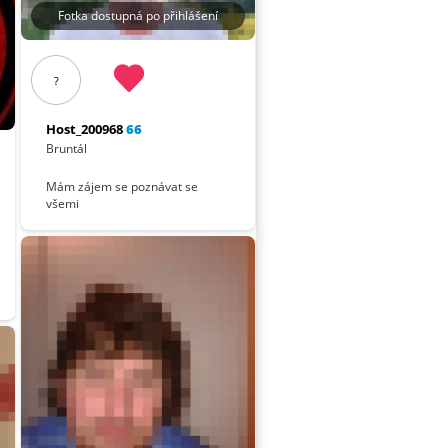
Fotka dostupná po přihlášení
?
Host_200968
66
Bruntál
Mám zájem se poznávat se
všemi