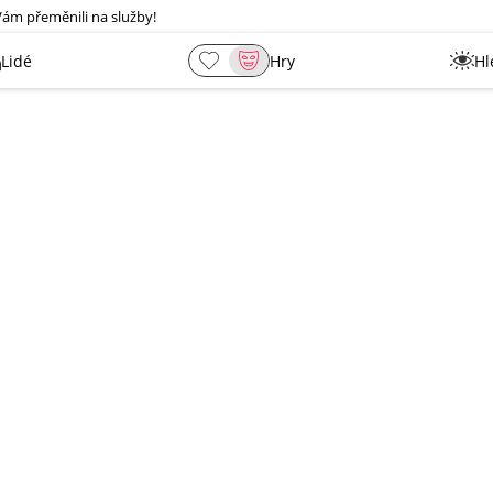
Vám přeměnili na služby!
Lidé
Hry
Hl