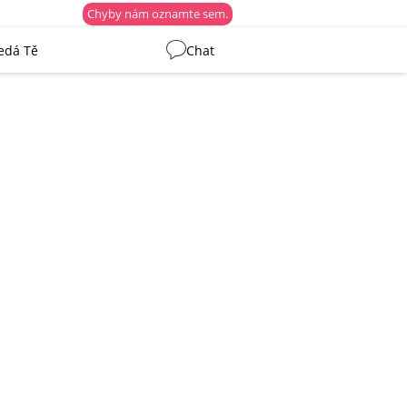
Chyby nám oznamte sem.
edá Tě
Chat