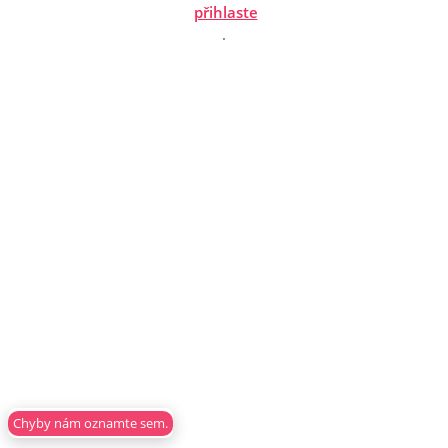
přihlaste
.
Chyby nám oznamte sem.