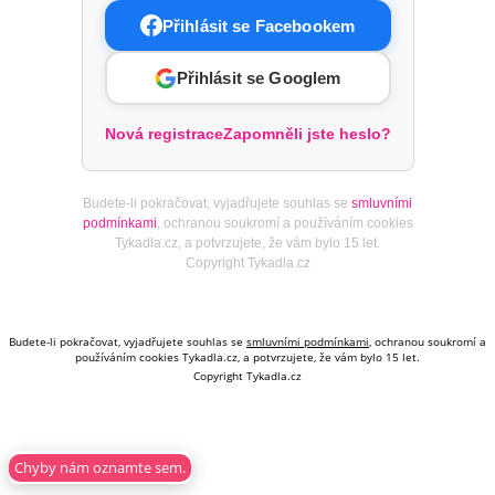
Přihlásit se Facebookem
Přihlásit se Googlem
Nová registrace
Zapomněli jste heslo?
Budete-li pokračovat, vyjadřujete souhlas se
smluvními
podmínkami
, ochranou soukromí a používáním cookies
Tykadla.cz, a potvrzujete, že vám bylo 15 let.
Copyright Tykadla.cz
Budete-li pokračovat, vyjadřujete souhlas se
smluvními podmínkami
, ochranou soukromí a
používáním cookies Tykadla.cz, a potvrzujete, že vám bylo 15 let.
Copyright Tykadla.cz
Chyby nám oznamte sem.