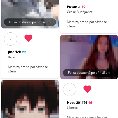
Putanu
40
České Budějovice
Mám zájem se poznávat se
Fotka dostupná po přihlášení
všemi
?
Jindřich
22
Brno
Mám zájem se poznávat se
všemi
Fotka dostupná po přihlášení
?
Host_201176
16
Liberec
Mám zájem se poznávat se