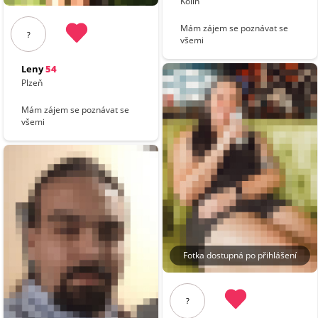
Kolín
Mám zájem se poznávat se
?
všemi
Leny
54
Plzeň
Mám zájem se poznávat se
všemi
Fotka dostupná po přihlášení
?