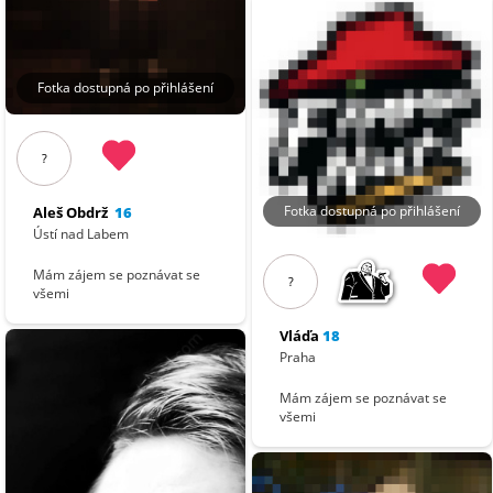
Fotka dostupná po přihlášení
?
Fotka dostupná po přihlášení
Aleš Obdrž
16
Ústí nad Labem
Mám zájem se poznávat se
?
všemi
Vláďa
18
Praha
Mám zájem se poznávat se
všemi