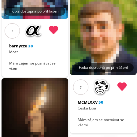
Fotka dostupná po přihlášení
?
barnycze
38
Most
Mám zájem se poznávat se
Fotka dostupná po přihlášení
všemi
?
MCMLXXV
50
Česká Lípa
Mám zájem se poznávat se
všemi