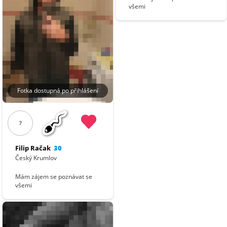
všemi
Fotka dostupná po přihlášení
?
Filip Račak
30
Český Krumlov
Mám zájem se poznávat se
všemi