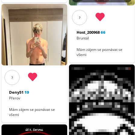
?
Host_200968
66
Bruntál
Mám zájem se poznávat se
všemi
?
Deny51
19
Přerov
Mám zájem se poznávat se
všemi