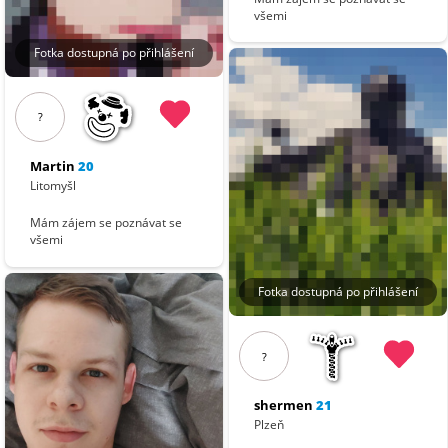
všemi
Fotka dostupná po přihlášení
?
Martin
20
Litomyšl
Mám zájem se poznávat se
všemi
Fotka dostupná po přihlášení
?
shermen
21
Plzeň