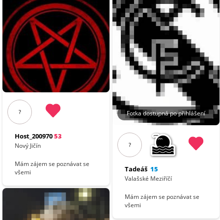
?
Fotka dostupná po přihlášení
Host_200970
53
?
Nový Jičín
Mám zájem se poznávat se
Tadeáš
15
všemi
Valašské Meziříčí
Mám zájem se poznávat se
všemi