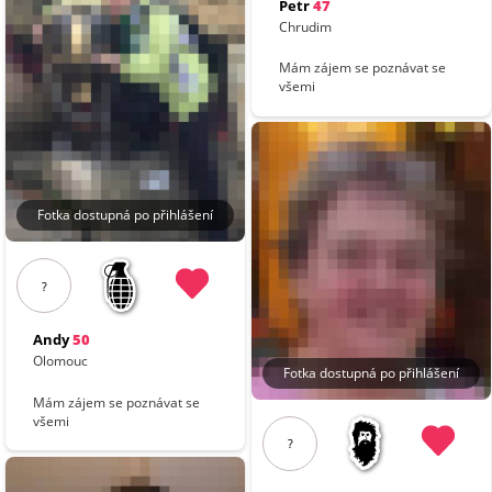
Petr
47
Chrudim
Mám zájem se poznávat se
všemi
Fotka dostupná po přihlášení
?
Andy
50
Olomouc
Fotka dostupná po přihlášení
Mám zájem se poznávat se
všemi
?