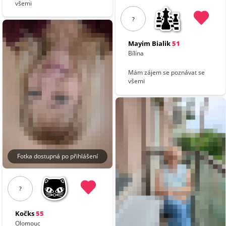
všemi
?
Mayim Bialik
51
Bílina
Mám zájem se poznávat se
všemi
Fotka dostupná po přihlášení
?
Kočks
55
Olomouc