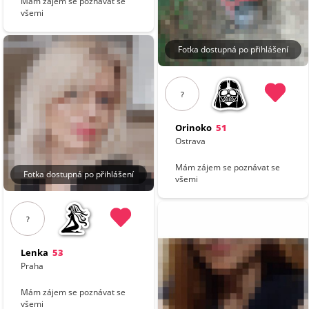
Mám zájem se poznávat se
všemi
Fotka dostupná po přihlášení
?
Orinoko
51
Ostrava
Mám zájem se poznávat se
Fotka dostupná po přihlášení
všemi
?
Lenka
53
Praha
Mám zájem se poznávat se
všemi