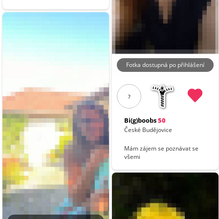
Fotka dostupná po přihlášení
?
Bi(g)boobs
50
České Budějovice
Mám zájem se poznávat se
všemi