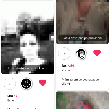
Fotka dostupná po přihlášení
?
lucik
50
Fotka dostupná po přihlášení
Praha
Mám zájem se poznávat se
všemi
?
Lea
47
Brno