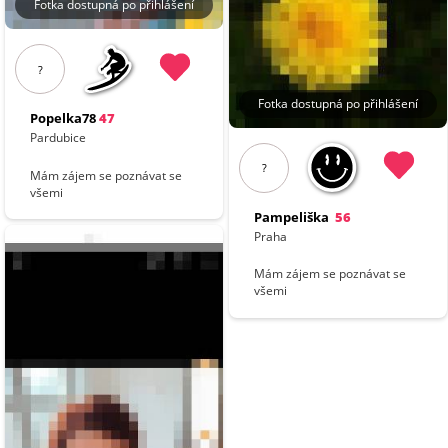
Fotka dostupná po přihlášení
?
Fotka dostupná po přihlášení
Popelka78
47
Pardubice
?
Mám zájem se poznávat se
všemi
Pampeliška
56
Praha
Mám zájem se poznávat se
všemi