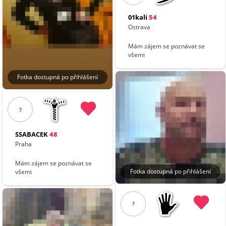
01kali
54
Ostrava
Mám zájem se poznávat se
všemi
Fotka dostupná po přihlášení
?
SSABACEK
48
Praha
Mám zájem se poznávat se
Fotka dostupná po přihlášení
všemi
?