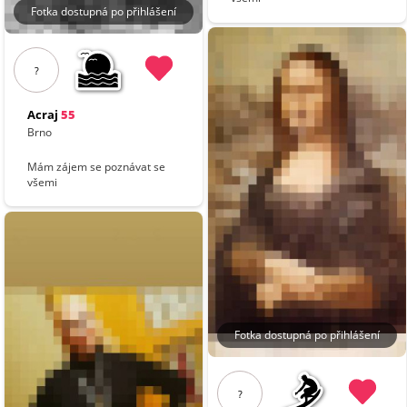
Fotka dostupná po přihlášení
?
Acraj
55
Brno
Mám zájem se poznávat se
všemi
Fotka dostupná po přihlášení
?