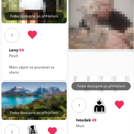
Fotka dostupná po přihlášení
?
Leny
54
Plzeň
Mám zájem se poznávat se
všemi
Fotka dostupná po přihlášení
?
Fotka dostupná po přihlášení
Ivoušek
49
Most
?