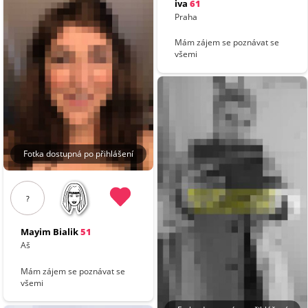
iva
61
Praha
Mám zájem se poznávat se
všemi
Fotka dostupná po přihlášení
?
Mayim Bialik
51
Aš
Mám zájem se poznávat se
všemi