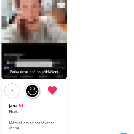
Fotka dostupná po přihlášení
?
Jana
51
Písek
Mám zájem se poznávat se
všemi