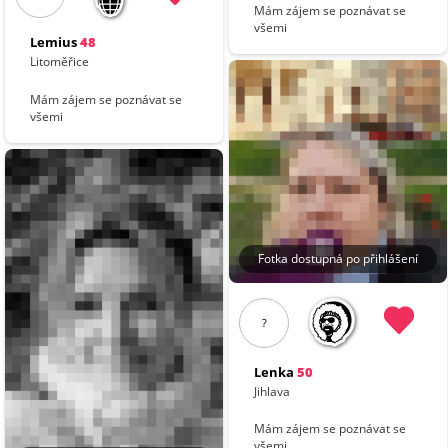
Mám zájem se poznávat se
všemi
Lemius
48
Litoměřice
Mám zájem se poznávat se
všemi
Fotka dostupná po přihlášení
?
Lenka
50
Jihlava
Mám zájem se poznávat se
všemi