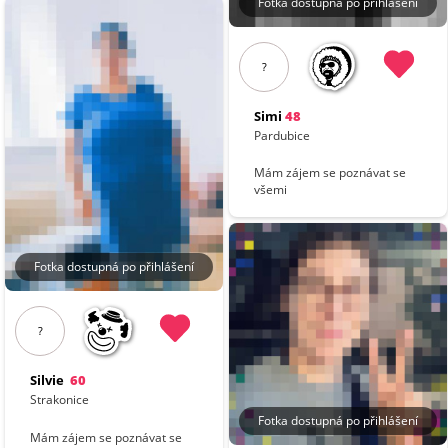
Fotka dostupná po přihlášení
?
Simi
48
Pardubice
Mám zájem se poznávat se
všemi
Fotka dostupná po přihlášení
?
Silvie
60
Strakonice
Fotka dostupná po přihlášení
Mám zájem se poznávat se