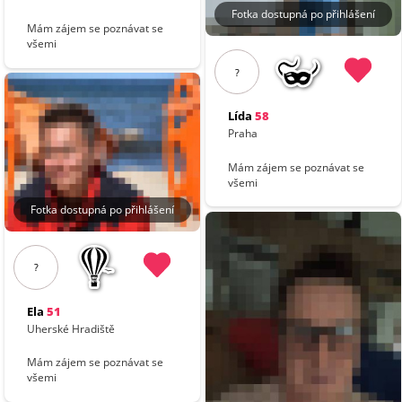
Fotka dostupná po přihlášení
Mám zájem se poznávat se
všemi
?
Lída
58
Praha
Mám zájem se poznávat se
všemi
Fotka dostupná po přihlášení
?
Ela
51
Uherské Hradiště
Mám zájem se poznávat se
všemi