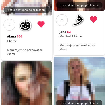
Fotka dostupná po přihlášení
Fotka dostupná po přihlášení
?
?
Jana
53
Mariánské Lázně
Alana
100
Liberec
Mám zájem se poznávat se
všemi
Mám zájem se poznávat se
všemi
Fotka dostupná po přihlášení