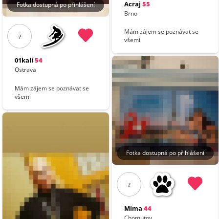
Acraj
55
Fotka dostupná po přihlášení
Brno
Mám zájem se poznávat se
?
všemi
01kali
54
Ostrava
Mám zájem se poznávat se
všemi
Fotka dostupná po přihlášení
?
Mima
44
Chomutov