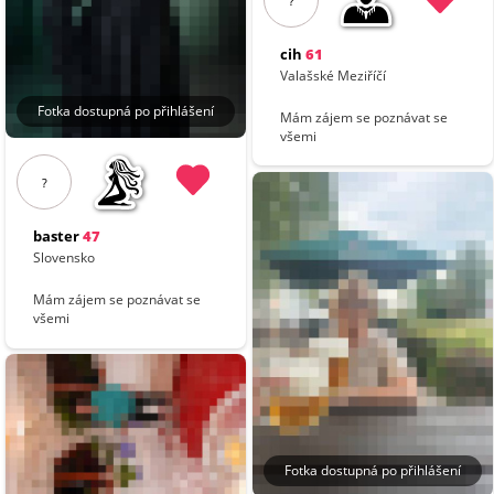
?
cih
61
Valašské Meziříčí
Fotka dostupná po přihlášení
Mám zájem se poznávat se
všemi
?
baster
47
Slovensko
Mám zájem se poznávat se
všemi
Fotka dostupná po přihlášení