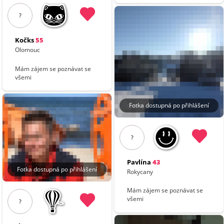
?
Kočks
55
Olomouc
Mám zájem se poznávat se
všemi
Fotka dostupná po přihlášení
?
Pavlína
43
Fotka dostupná po přihlášení
Rokycany
Mám zájem se poznávat se
všemi
?