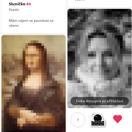
Sluníčko
44
Vsetín
Mám zájem se poznávat se
všemi
Fotka dostupná po přihlášení
?