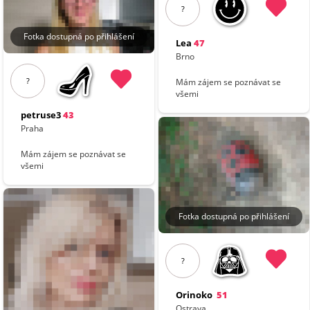
?
Fotka dostupná po přihlášení
Lea
47
Brno
?
Mám zájem se poznávat se
všemi
petruse3
43
Praha
Mám zájem se poznávat se
všemi
Fotka dostupná po přihlášení
?
Orinoko
51
Ostrava