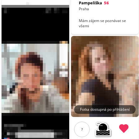
Pampeliška
56
Praha
Mám zájem se poznávat se
všemi
Fotka dostupná po přihlášení
?