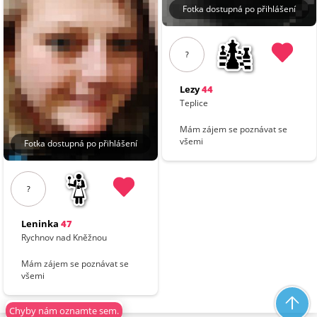
Fotka dostupná po přihlášení
?
Lezy
44
Teplice
Mám zájem se poznávat se
všemi
Fotka dostupná po přihlášení
?
Leninka
47
Rychnov nad Kněžnou
Mám zájem se poznávat se
všemi
Chyby nám oznamte sem.