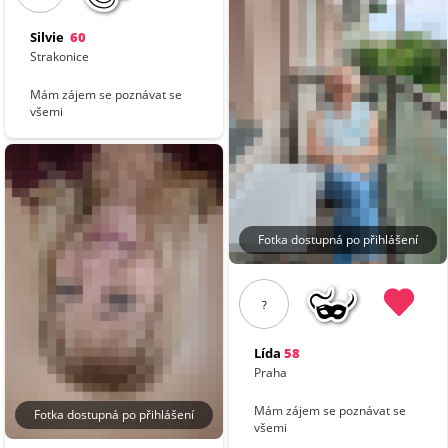
Silvie
60
Strakonice
Mám zájem se poznávat se
všemi
Fotka dostupná po přihlášení
?
Lída
58
Praha
Mám zájem se poznávat se
Fotka dostupná po přihlášení
všemi