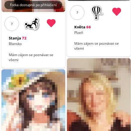
Fotka dostupná po přihlášení
?
?
Květa
66
Plzeň
Stanja
72
Mám zájem se poznávat se
Blansko
všemi
Mám zájem se poznávat se
všemi