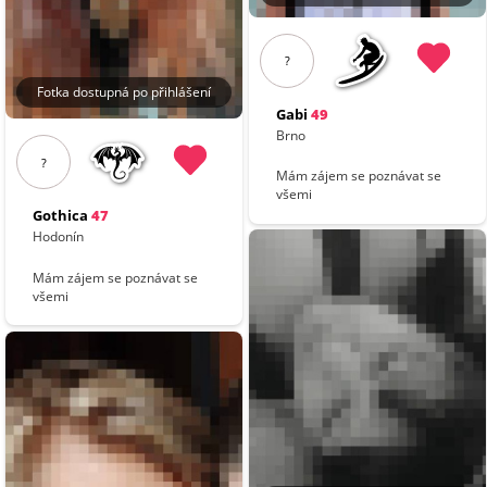
?
Fotka dostupná po přihlášení
Gabi
49
Brno
?
Mám zájem se poznávat se
všemi
Gothica
47
Hodonín
Mám zájem se poznávat se
všemi