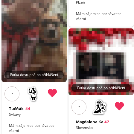
Plzeň
Mám zájem se poznávat se
všemi
Fotka dostupná po přihlášení
Fotka dostupná po přihlášení
?
?
Tučňák
44
Svitavy
Magdalena Ka
47
Mám zájem se poznávat se
Slovensko
všemi