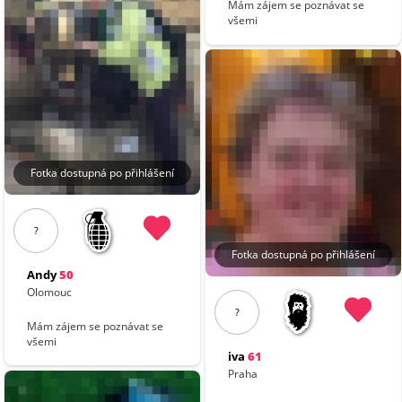
Mám zájem se poznávat se
všemi
Fotka dostupná po přihlášení
?
Fotka dostupná po přihlášení
Andy
50
Olomouc
?
Mám zájem se poznávat se
všemi
iva
61
Praha