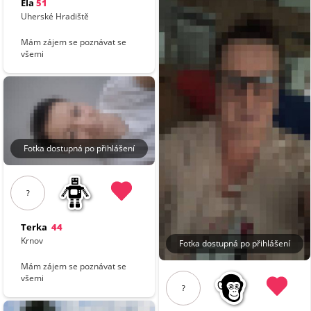
Ela
51
Uherské Hradiště
Mám zájem se poznávat se
všemi
Fotka dostupná po přihlášení
?
Terka
44
Krnov
Fotka dostupná po přihlášení
Mám zájem se poznávat se
všemi
?