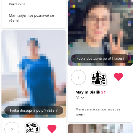
Pardubice
Mám zájem se poznávat se
všemi
Fotka dostupná po přihlášení
?
Mayim Bialik
51
Bílina
Mám zájem se poznávat se
Fotka dostupná po přihlášení
všemi
?