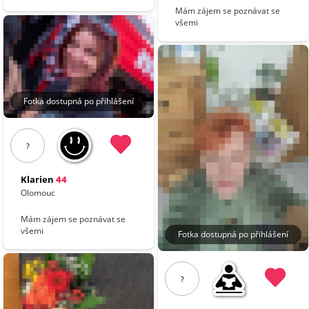
Mám zájem se poznávat se
všemi
Fotka dostupná po přihlášení
?
Klarien
44
Olomouc
Mám zájem se poznávat se
všemi
Fotka dostupná po přihlášení
?