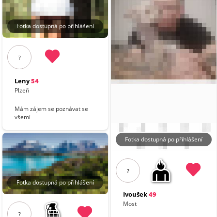
Fotka dostupná po přihlášení
?
Leny
54
Plzeň
Mám zájem se poznávat se
všemi
Fotka dostupná po přihlášení
?
Fotka dostupná po přihlášení
Ivoušek
49
Most
?