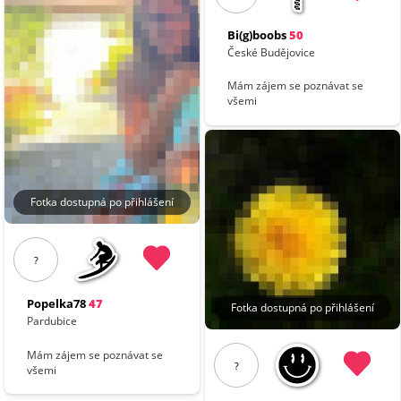
Bi(g)boobs
50
České Budějovice
Mám zájem se poznávat se
všemi
Fotka dostupná po přihlášení
?
Popelka78
47
Fotka dostupná po přihlášení
Pardubice
Mám zájem se poznávat se
?
všemi