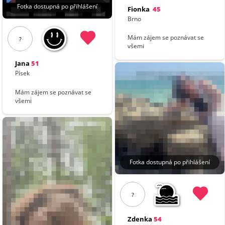
Fotka dostupná po přihlášení
Fionka
45
Brno
Mám zájem se poznávat se
?
všemi
Jana
51
Písek
Mám zájem se poznávat se
všemi
Fotka dostupná po přihlášení
?
Zdenka
54