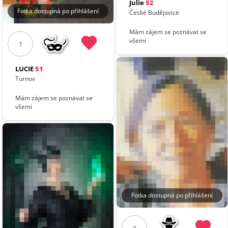
Julie
52
Fotka dostupná po přihlášení
České Budějovice
Mám zájem se poznávat se
všemi
?
LUCIE
51
Turnov
Mám zájem se poznávat se
všemi
Fotka dostupná po přihlášení