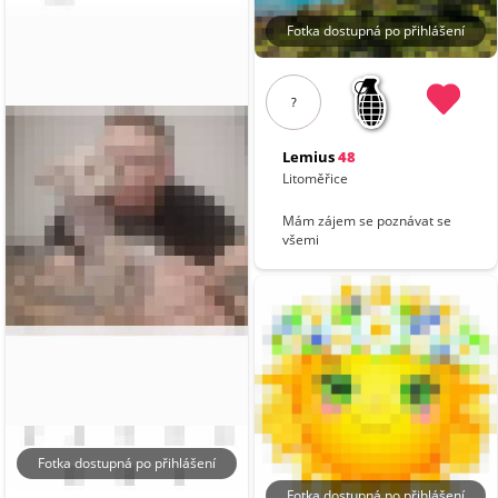
Fotka dostupná po přihlášení
?
Lemius
48
Litoměřice
Mám zájem se poznávat se
všemi
Fotka dostupná po přihlášení
Fotka dostupná po přihlášení