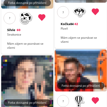
Fotka dostupná po přihlášení
?
?
Kočka84
42
Plzeň
Silvie
60
Strakonice
Mám zájem se poznávat se
všemi
Mám zájem se poznávat se
všemi
Fotka dostupná po přihlášení
?
Fotka dostupná po přihlášení