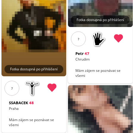
Fotka dostupná po přihlášení
?
Petr
47
Chrudim
Fotka dostupná po přihlášení
Mám zájem se poznávat se
všemi
?
SSABACEK
48
Praha
Mám zájem se poznávat se
všemi