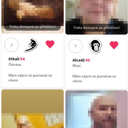
Fotka dostupná po přihlášení
Fotka dostupná po přihlášení
?
?
01kali
54
Alca42
42
Ostrava
Most
Mám zájem se poznávat se
Mám zájem se poznávat se
všemi
všemi