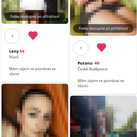
Fotka dostupná po přihlášení
Fotka dostupná po přihlášení
?
?
Leny
54
Plzeň
Putanu
40
Mám zájem se poznávat se
České Budějovice
všemi
Mám zájem se poznávat se
všemi