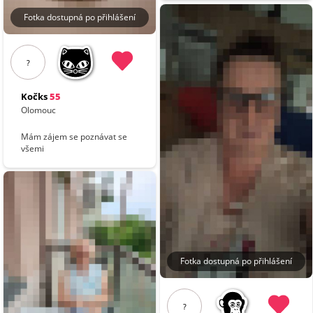
Fotka dostupná po přihlášení
?
Kočks
55
Olomouc
Mám zájem se poznávat se
všemi
Fotka dostupná po přihlášení
?