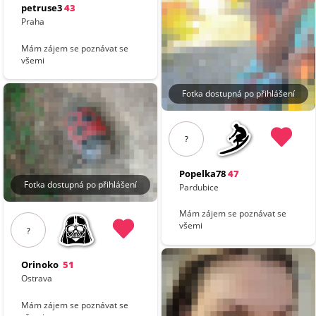
petruse3
43
Praha
Mám zájem se poznávat se
všemi
Fotka dostupná po přihlášení
?
Popelka78
47
Fotka dostupná po přihlášení
Pardubice
Mám zájem se poznávat se
všemi
?
Orinoko
51
Ostrava
Mám zájem se poznávat se