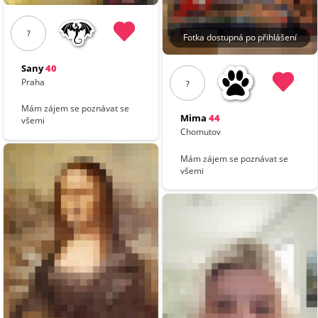
?
Fotka dostupná po přihlášení
Sany
40
Praha
?
Mám zájem se poznávat se
Mima
44
všemi
Chomutov
Mám zájem se poznávat se
všemi