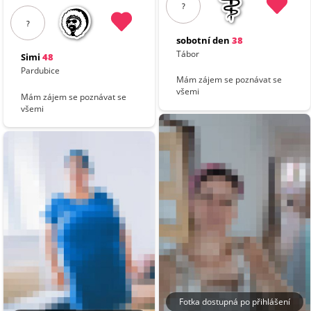
?
?
sobotní den
38
Tábor
Simi
48
Pardubice
Mám zájem se poznávat se
všemi
Mám zájem se poznávat se
všemi
Fotka dostupná po přihlášení