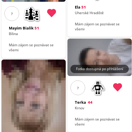
Ela
51
Uherské Hradiště
?
Mám zájem se poznávat se
Mayim Bialik
51
všemi
Bílina
Mám zájem se poznávat se
všemi
Fotka dostupná po přihlášení
?
Terka
44
Krnov
Mám zájem se poznávat se
všemi