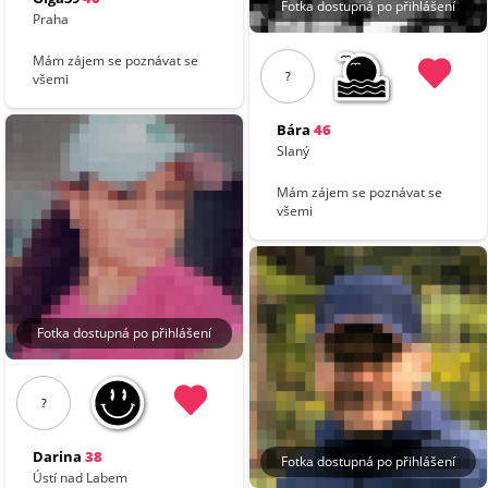
Fotka dostupná po přihlášení
Praha
Mám zájem se poznávat se
?
všemi
Bára
46
Slaný
Mám zájem se poznávat se
všemi
Fotka dostupná po přihlášení
?
Darina
38
Fotka dostupná po přihlášení
Ústí nad Labem