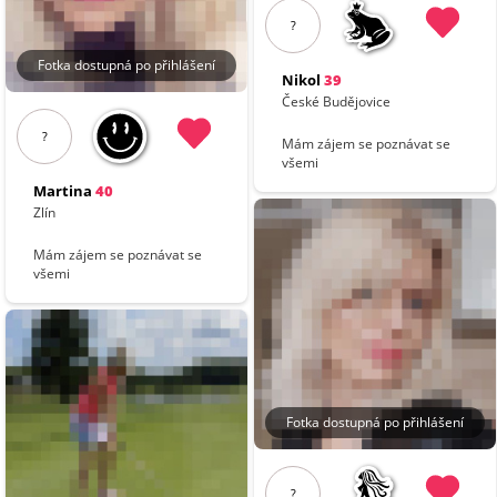
?
Fotka dostupná po přihlášení
Nikol
39
České Budějovice
?
Mám zájem se poznávat se
všemi
Martina
40
Zlín
Mám zájem se poznávat se
všemi
Fotka dostupná po přihlášení
?