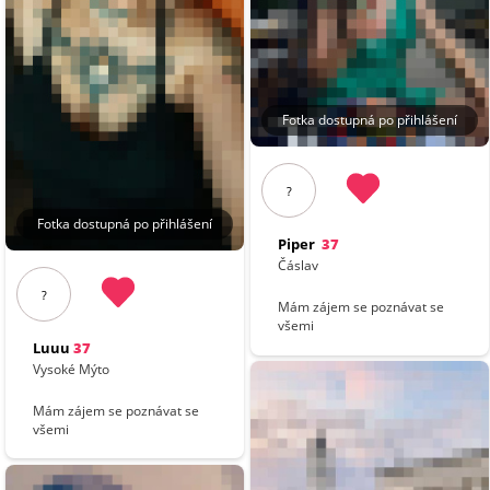
Fotka dostupná po přihlášení
?
Fotka dostupná po přihlášení
Piper
37
Čáslav
?
Mám zájem se poznávat se
všemi
Luuu
37
Vysoké Mýto
Mám zájem se poznávat se
všemi