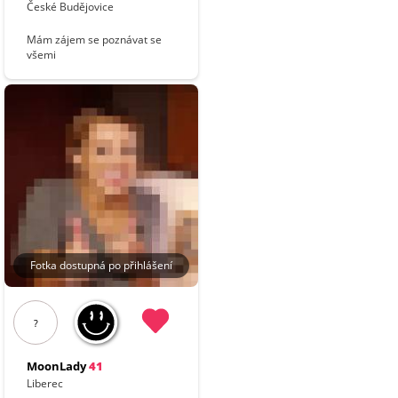
České Budějovice
Mám zájem se poznávat se
všemi
Fotka dostupná po přihlášení
?
MoonLady
41
Liberec