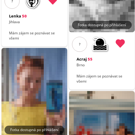
?
Lenka
50
Jihlava
Fotka dostupná po přihlášení
Mám zájem se poznávat se
všemi
?
Acraj
55
Brno
Mám zájem se poznávat se
všemi
Fotka dostupná po přihlášení