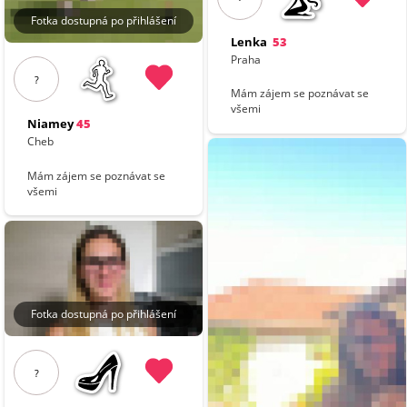
Fotka dostupná po přihlášení
Lenka
53
Praha
?
Mám zájem se poznávat se
všemi
Niamey
45
Cheb
Mám zájem se poznávat se
všemi
Fotka dostupná po přihlášení
?