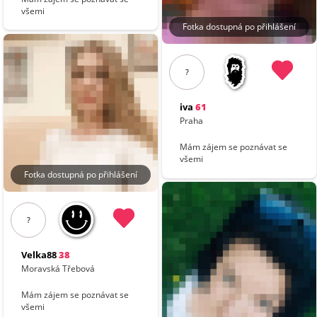
všemi
Fotka dostupná po přihlášení
?
iva
61
Praha
Mám zájem se poznávat se
všemi
Fotka dostupná po přihlášení
?
Velka88
38
Moravská Třebová
Mám zájem se poznávat se
všemi