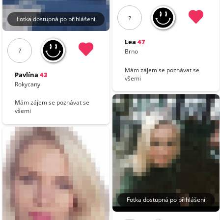
?
Fotka dostupná po přihlášení
Lea
47
?
Brno
Mám zájem se poznávat se
Pavlína
43
všemi
Rokycany
Mám zájem se poznávat se
všemi
Fotka dostupná po přihlášení