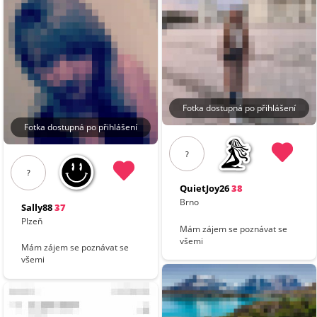
Fotka dostupná po přihlášení
Fotka dostupná po přihlášení
?
?
QuietJoy26
38
Brno
Sally88
37
Plzeň
Mám zájem se poznávat se
všemi
Mám zájem se poznávat se
všemi