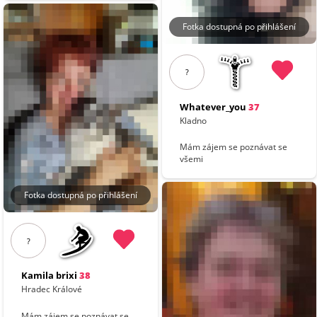
Fotka dostupná po přihlášení
?
Whatever_you
37
Kladno
Mám zájem se poznávat se
všemi
Fotka dostupná po přihlášení
?
Kamila brixi
38
Hradec Králové
Mám zájem se poznávat se