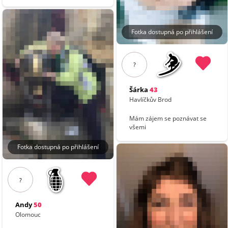
Fotka dostupná po přihlášení
?
Šárka
43
Havlíčkův Brod
Mám zájem se poznávat se
všemi
Fotka dostupná po přihlášení
?
Andy
50
Olomouc