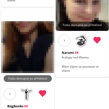
všemi
Fotka dostupná po přihlášení
?
Narami
39
Kralupy nad Vltavou
Mám zájem se poznávat se
všemi
Fotka dostupná po přihlášení
?
Bi(g)boobs
50