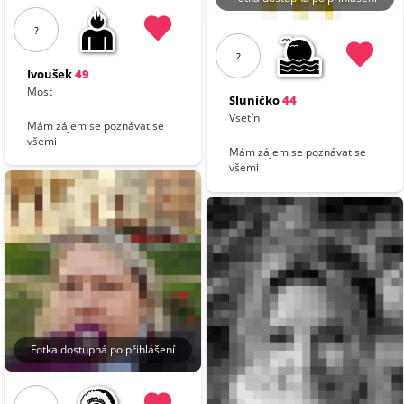
?
?
Ivoušek
49
Most
Sluníčko
44
Vsetín
Mám zájem se poznávat se
všemi
Mám zájem se poznávat se
všemi
Fotka dostupná po přihlášení