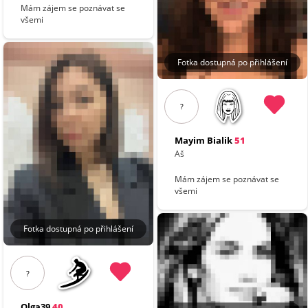
Mám zájem se poznávat se
všemi
Fotka dostupná po přihlášení
?
Mayim Bialik
51
Aš
Mám zájem se poznávat se
všemi
Fotka dostupná po přihlášení
?
Olga39
40