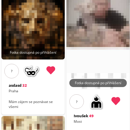
Fotka dostupná po přihlášení
?
Fotka dostupná po přihlášení
asdasd
32
Praha
Mám zájem se poznávat se
?
všemi
Ivoušek
49
Most