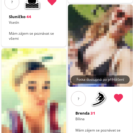
?
Sluníčko
44
Vsetín
Mám zájem se poznávat se
všemi
Fotka dostupná po přihlášení
?
Brenda
31
Bílina
Mám zájem se poznávat se