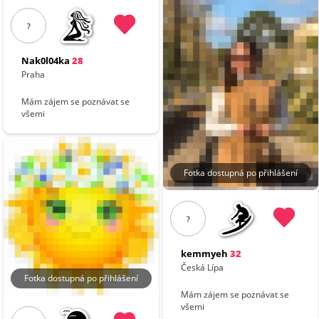
?
Nak0l04ka
28
Praha
Mám zájem se poznávat se
všemi
Fotka dostupná po přihlášení
?
kemmyeh
32
Česká Lípa
Fotka dostupná po přihlášení
Mám zájem se poznávat se
všemi