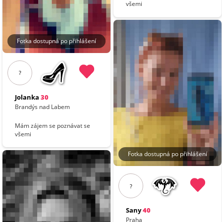
všemi
Fotka dostupná po přihlášení
?
Jolanka
30
Brandýs nad Labem
Mám zájem se poznávat se
všemi
Fotka dostupná po přihlášení
?
Sany
40
Praha