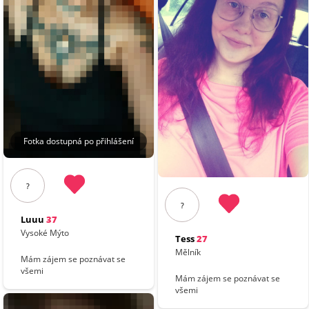
Fotka dostupná po přihlášení
?
?
Luuu
37
Vysoké Mýto
Tess
27
Mělník
Mám zájem se poznávat se
všemi
Mám zájem se poznávat se
všemi