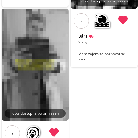
Fotka dostupná po přihlášení
?
Bára
46
Slaný
Mám zájem se poznávat se
všemi
Fotka dostupná po přihlášení
?