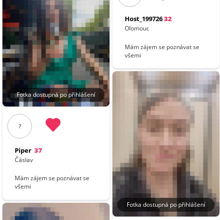
Host_199726
32
Olomouc
Mám zájem se poznávat se
všemi
Fotka dostupná po přihlášení
?
Piper
37
Čáslav
Mám zájem se poznávat se
všemi
Fotka dostupná po přihlášení