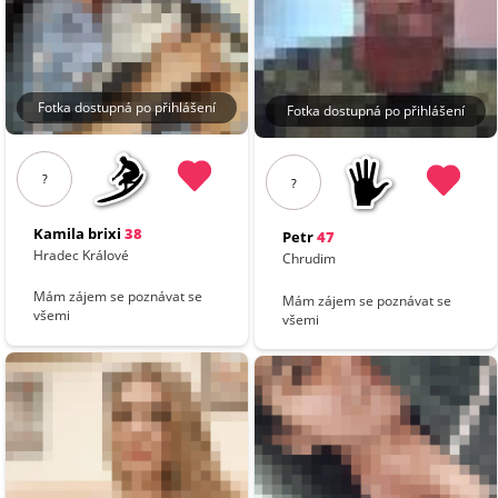
Fotka dostupná po přihlášení
Fotka dostupná po přihlášení
?
?
Kamila brixi
38
Petr
47
Hradec Králové
Chrudim
Mám zájem se poznávat se
Mám zájem se poznávat se
všemi
všemi