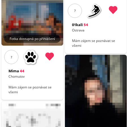
?
01kali
54
Ostrava
Fotka dostupná po přihlášení
Mám zájem se poznávat se
všemi
?
Mima
44
Chomutov
Mám zájem se poznávat se
všemi