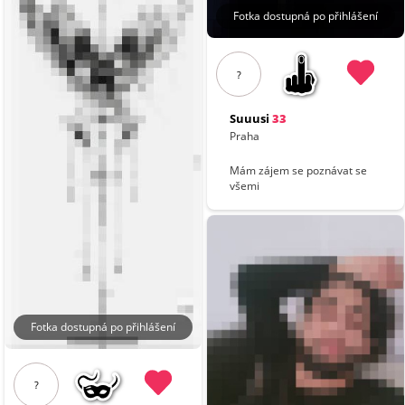
Fotka dostupná po přihlášení
?
Suuusi
33
Praha
Mám zájem se poznávat se
všemi
Fotka dostupná po přihlášení
?