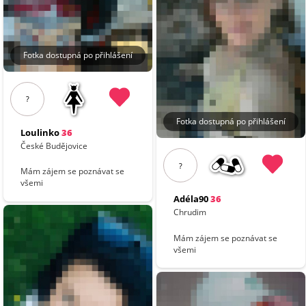
Fotka dostupná po přihlášení
?
Fotka dostupná po přihlášení
Loulinko
36
České Budějovice
?
Mám zájem se poznávat se
všemi
Adéla90
36
Chrudim
Mám zájem se poznávat se
všemi