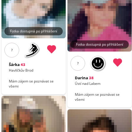
Fotka dostupná po přihlášení
Fotka dostupná po přihlášení
?
?
Šárka
43
Havlíčkův Brod
Darina
38
Mám zájem se poznávat se
Ústí nad Labem
všemi
Mám zájem se poznávat se
všemi