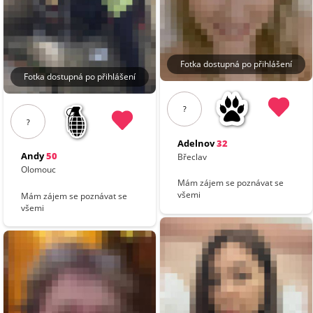
Fotka dostupná po přihlášení
Fotka dostupná po přihlášení
?
?
Adelnov
32
Andy
50
Břeclav
Olomouc
Mám zájem se poznávat se
všemi
Mám zájem se poznávat se
všemi