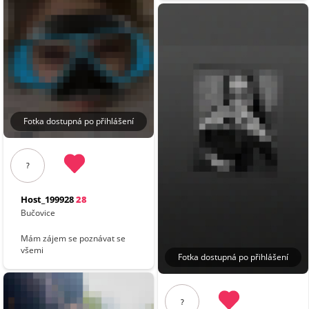
Fotka dostupná po přihlášení
?
Host_199928
28
Bučovice
Mám zájem se poznávat se
všemi
Fotka dostupná po přihlášení
?