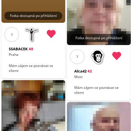
Fotka dostupná po přihlášení
?
Fotka dostupná po přihlášení
SSABACEK
48
Praha
?
Mám zájem se poznávat se
všemi
Alca42
42
Most
Mám zájem se poznávat se
všemi