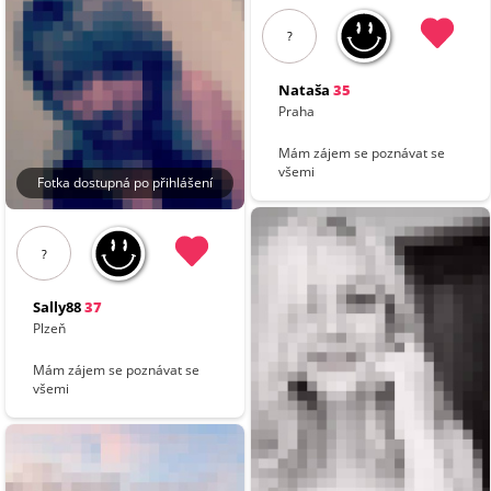
?
Nataša
35
Praha
Mám zájem se poznávat se
všemi
Fotka dostupná po přihlášení
?
Sally88
37
Plzeň
Mám zájem se poznávat se
všemi