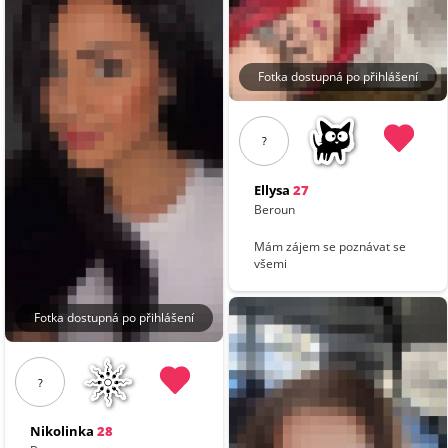
Fotka dostupná po přihlášení
?
Ellysa
27
Beroun
Mám zájem se poznávat se
všemi
Fotka dostupná po přihlášení
?
Nikolinka
28