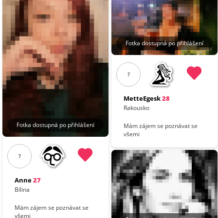
Fotka dostupná po přihlášení
?
MetteEgesk
28
Rakousko
Fotka dostupná po přihlášení
Mám zájem se poznávat se
všemi
?
Anne
27
Bílina
Mám zájem se poznávat se
všemi