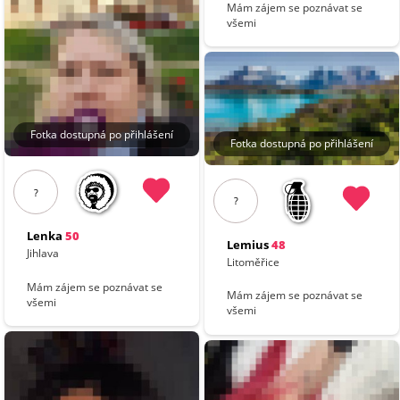
Mám zájem se poznávat se
všemi
Fotka dostupná po přihlášení
Fotka dostupná po přihlášení
?
?
Lenka
50
Lemius
48
Jihlava
Litoměřice
Mám zájem se poznávat se
Mám zájem se poznávat se
všemi
všemi