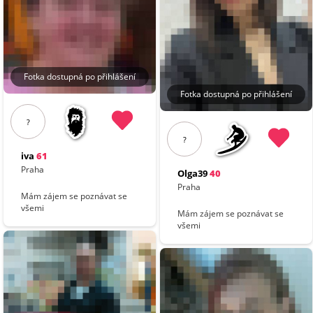
Fotka dostupná po přihlášení
Fotka dostupná po přihlášení
?
?
iva
61
Praha
Olga39
40
Praha
Mám zájem se poznávat se
všemi
Mám zájem se poznávat se
všemi