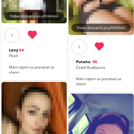
Fotka dostupná po přihlášení
Fotka dostupná po přihlášení
?
?
Leny
54
Plzeň
Putanu
40
Mám zájem se poznávat se
České Budějovice
všemi
Mám zájem se poznávat se
všemi