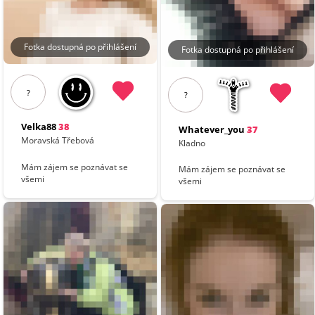
Fotka dostupná po přihlášení
Fotka dostupná po přihlášení
?
?
Velka88
38
Whatever_you
37
Moravská Třebová
Kladno
Mám zájem se poznávat se
Mám zájem se poznávat se
všemi
všemi