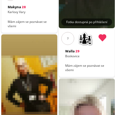
Makyna
28
Karlovy Vary
Mám zájem se poznávat se
Fotka dostupná po přihlášení
všemi
?
Walla
29
Boskovice
Mám zájem se poznávat se
všemi