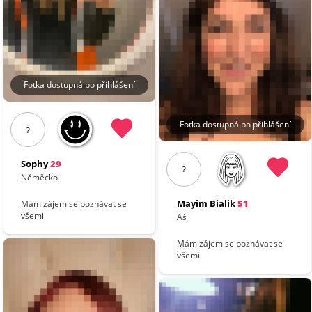
Fotka dostupná po přihlášení
Fotka dostupná po přihlášení
?
Sophy
29
?
Něměcko
Mayim Bialik
51
Mám zájem se poznávat se
všemi
Aš
Mám zájem se poznávat se
všemi