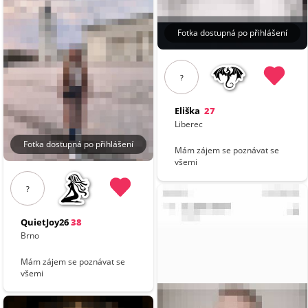
Fotka dostupná po přihlášení
?
Eliška
27
Liberec
Fotka dostupná po přihlášení
Mám zájem se poznávat se
všemi
?
QuietJoy26
38
Brno
Mám zájem se poznávat se
všemi