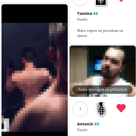
Tomino
42
Vsetín
Mám zájem se poznávat se
všemi
Fotka dostupná po přihlášení
?
Antonin
33
Vsetín