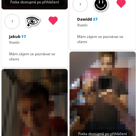
Fotka dostupná po přihlášení
?
Dawidd
37
?
Vsetín
Jakub
17
Mám zájem se poznávat se
všemi
Vsetín
Mám zájem se poznávat se
všemi
Fotka dostupná po přihlášení