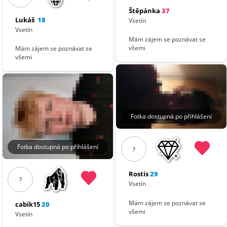
Štěpánka
37
Lukáš
18
Vsetín
Vsetín
Mám zájem se poznávat se
všemi
Mám zájem se poznávat se
všemi
Fotka dostupná po přihlášení
Fotka dostupná po přihlášení
?
Rostis
29
?
Vsetín
Mám zájem se poznávat se
cabik15
20
všemi
Vsetín