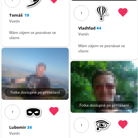
?
Tomáš
19
Vsetín
VladVlad
44
Mám zájem se poznávat se
Vsetín
všemi
Mám zájem se poznávat se
všemi
Fotka dostupná po přihlášení
Fotka dostupná po přihlášení
?
?
Lubomir
36
Vsetín