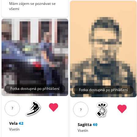
Mám zájem se poznávat se
všemi
Fotka dostupná po přihlášení
Fotka dostupná po přihlášení
?
?
Vela
42
Sagitta
40
Vsetín
Vsetín