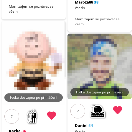
Maroza88
38
Mám zájem se poznávat se
Vsetín
všemi
Mám zájem se poznávat se
všemi
Fotka dostupná po přihlášení
Fotka dostupná po přihlášení
?
?
Daniel
41
Kacka
36
Vsetín