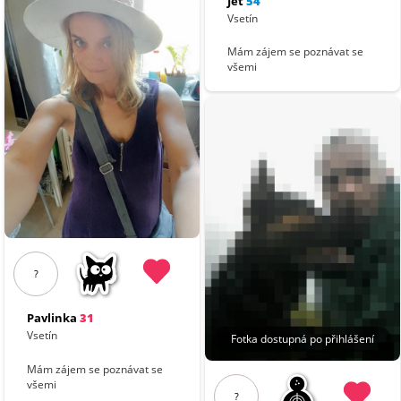
Jet
54
Vsetín
Mám zájem se poznávat se
všemi
?
Pavlinka
31
Vsetín
Fotka dostupná po přihlášení
Mám zájem se poznávat se
všemi
?