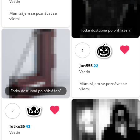
Vsetín
Mám zájem se poznávat se
všemi
Fotka dostupná po přihlášení
?
Jan555
22
Vsetín
Mám zájem se poznávat se
všemi
Fotka dostupná po přihlášení
?
fetko26
43
Vsetín