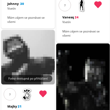
Johnny
30
?
Vsetín
Vanesq
24
Mám zájem se poznávat se
všemi
Vsetín
Mám zájem se poznávat se
všemi
Fotka dostupná po přihlášení
?
Majky
21