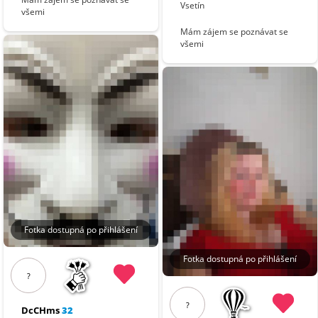
Vsetín
všemi
Mám zájem se poznávat se
všemi
Fotka dostupná po přihlášení
Fotka dostupná po přihlášení
?
?
DcCHms
32