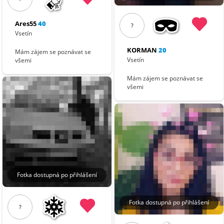
Ares55
40
?
Vsetín
KORMAN
20
Mám zájem se poznávat se
Vsetín
všemi
Mám zájem se poznávat se
všemi
Fotka dostupná po přihlášení
Fotka dostupná po přihlášení
?