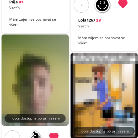
Pája
41
?
Vsetín
Mám zájem se poznávat se
Lola1267
23
všemi
Vsetín
Mám zájem se poznávat se
všemi
Fotka dostupná po přihlášení
Fotka dostupná po přihlášení
?