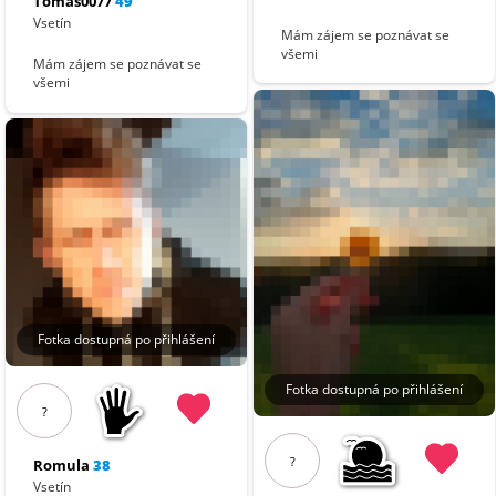
Tomas0077
49
Vsetín
Mám zájem se poznávat se
všemi
Mám zájem se poznávat se
všemi
Fotka dostupná po přihlášení
Fotka dostupná po přihlášení
?
?
Romula
38
Vsetín