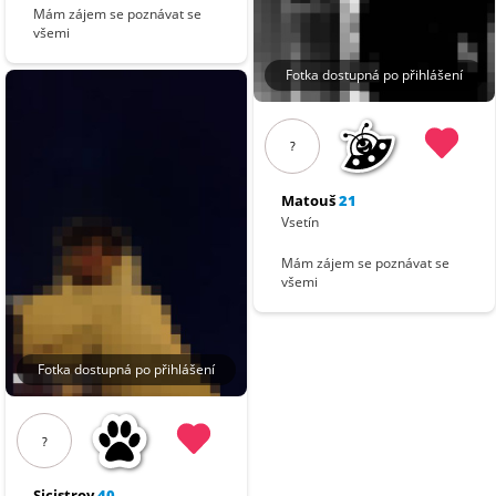
Mám zájem se poznávat se
všemi
Fotka dostupná po přihlášení
?
Matouš
21
Vsetín
Mám zájem se poznávat se
všemi
Fotka dostupná po přihlášení
?
Sicistroy
40