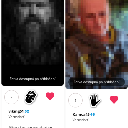
Fotka dostupná po přihlášení
Fotka dostupná po přihlášení
?
?
viking51
52
Kamca45
46
Varnsdorf
Varnsdorf
Mám zájem se poznávat se