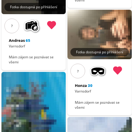
všemi
Fotka dostupná po přihlášení
?
Andreas
65
Varnsdorf
Fotka dostupná po přihlášení
Mám zájem se poznávat se
všemi
?
Honza
30
Varnsdorf
Mám zájem se poznávat se
všemi