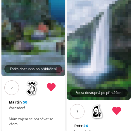
Fotka dostupná po přihlášení
?
Fotka dostupná po přihlášení
Martin
50
Varnsdorf
?
Mám zájem se poznávat se
všemi
Petr
24