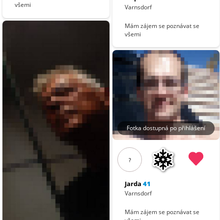
všemi
Varnsdorf
Mám zájem se poznávat se
všemi
Fotka dostupná po přihlášení
?
Jarda
41
Varnsdorf
Mám zájem se poznávat se