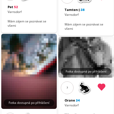
Pet
52
Tamten:)
38
Varnsdorf
Varnsdorf
Mám zájem se poznávat se
Mám zájem se poznávat se
všemi
všemi
Fotka dostupná po přihlášení
?
Orane
34
Fotka dostupná po přihlášení
Varnsdorf