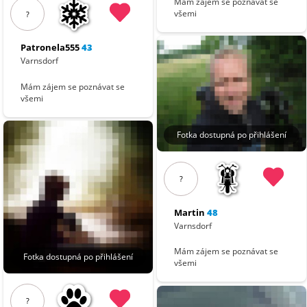
Mám zájem se poznávat se
všemi
?
Patronela555
43
Varnsdorf
Mám zájem se poznávat se
všemi
Fotka dostupná po přihlášení
?
Martin
48
Varnsdorf
Mám zájem se poznávat se
Fotka dostupná po přihlášení
všemi
?