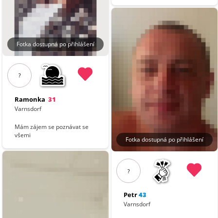
Fotka dostupná po přihlášení
?
Ramonka
31
Varnsdorf
Mám zájem se poznávat se
všemi
Fotka dostupná po přihlášení
?
Petr
43
Varnsdorf