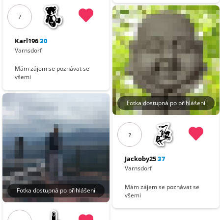
?
Karl196
30
Varnsdorf
Mám zájem se poznávat se
všemi
Fotka dostupná po přihlášení
?
Jackoby25
37
Varnsdorf
Mám zájem se poznávat se
Fotka dostupná po přihlášení
všemi