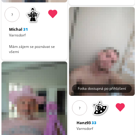
?
Michal
31
Varnsdorf
Mám zájem se poznávat se
všemi
Fotka dostupná po přihlášení
?
Hanz93
33
Varnsdorf