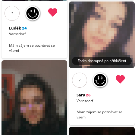
?
Luděk
24
Varnsdorf
Mám zájem se poznávat se
všemi
Fotka dostupná po přihlášení
?
Sary
26
Varnsdorf
Mám zájem se poznávat se
všemi