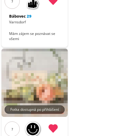
?
Bábovec
29
Varnsdorf
Mám zájem se poznávat se
všemi
Fotka dostupná po přihlášení
?