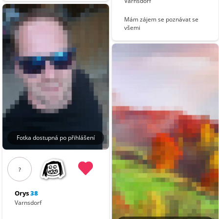
Varnsdorf
Mám zájem se poznávat se
všemi
Fotka dostupná po přihlášení
?
Orys
38
Varnsdorf