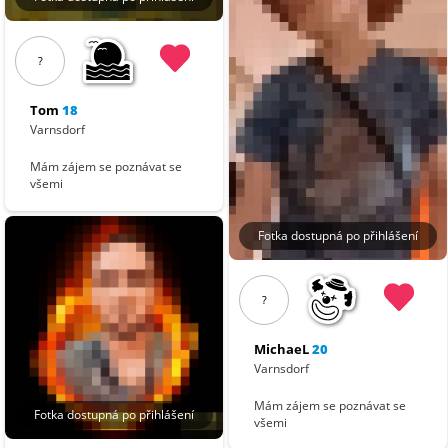
?
Tom
18
Varnsdorf
Mám zájem se poznávat se
všemi
Fotka dostupná po přihlášení
?
MichaeL
20
Varnsdorf
Mám zájem se poznávat se
Fotka dostupná po přihlášení
všemi