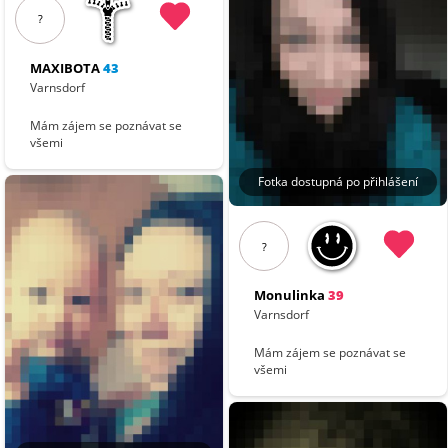
?
MAXIBOTA
43
Varnsdorf
Mám zájem se poznávat se
všemi
Fotka dostupná po přihlášení
?
Monulinka
39
Varnsdorf
Mám zájem se poznávat se
všemi