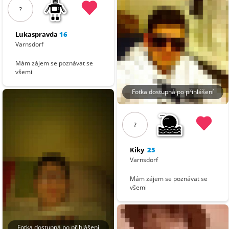
?
Lukaspravda
16
Varnsdorf
Mám zájem se poznávat se
všemi
Fotka dostupná po přihlášení
?
Kiky
25
Varnsdorf
Mám zájem se poznávat se
všemi
Fotka dostupná po přihlášení