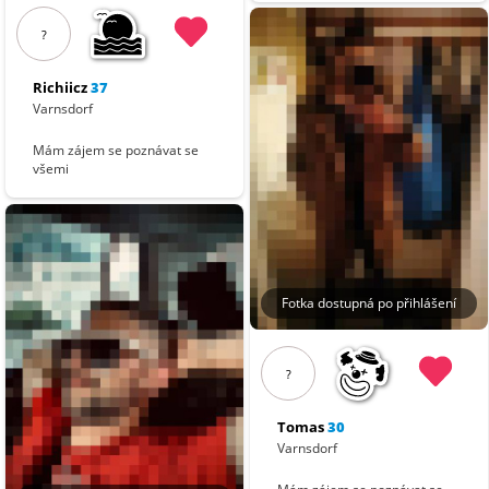
?
Richiicz
37
Varnsdorf
Mám zájem se poznávat se
všemi
Fotka dostupná po přihlášení
?
Tomas
30
Varnsdorf