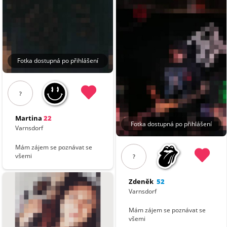
Fotka dostupná po přihlášení
?
Martina
22
Fotka dostupná po přihlášení
Varnsdorf
Mám zájem se poznávat se
všemi
?
Zdeněk
52
Varnsdorf
Mám zájem se poznávat se
všemi