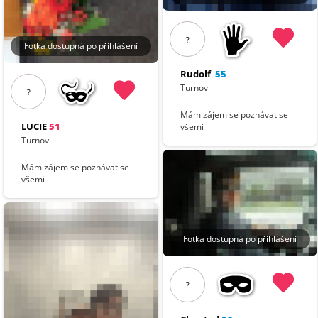
?
Fotka dostupná po přihlášení
Rudolf
55
Turnov
?
Mám zájem se poznávat se
LUCIE
51
všemi
Turnov
Mám zájem se poznávat se
všemi
Fotka dostupná po přihlášení
?