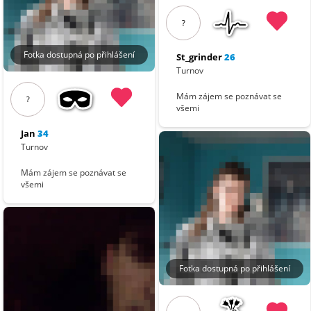
?
Fotka dostupná po přihlášení
St_grinder
26
Turnov
Mám zájem se poznávat se
?
všemi
Jan
34
Turnov
Mám zájem se poznávat se
všemi
Fotka dostupná po přihlášení