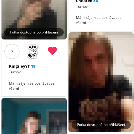
Cheated
56
Turnov
Mám zájem se poznávat se
všemi
Fotka dostupná po přihlášení
?
KingsleyYT
18
Turnov
Mám zájem se poznávat se
všemi
Fotka dostupná po přihlášení