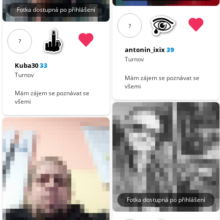
Fotka dostupná po přihlášení
?
?
antonin_ixix
39
Turnov
Kuba30
33
Turnov
Mám zájem se poznávat se
všemi
Mám zájem se poznávat se
všemi
Fotka dostupná po přihlášení