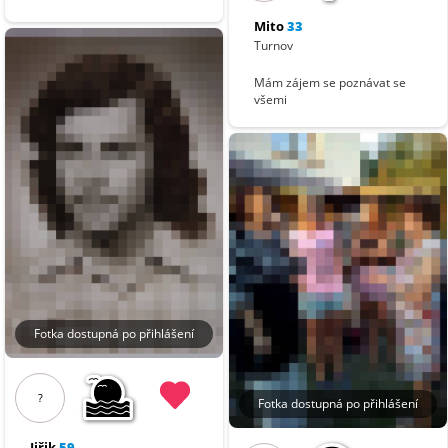
Mito
33
Turnov
Mám zájem se poznávat se
všemi
Fotka dostupná po přihlášení
?
Fotka dostupná po přihlášení
Jiřik
59