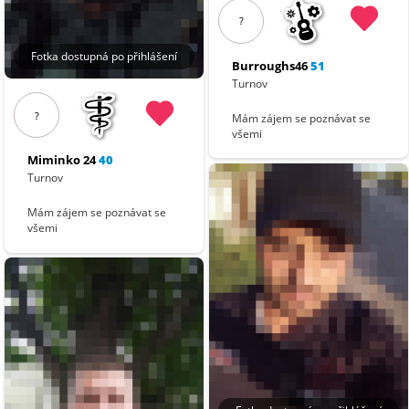
?
Fotka dostupná po přihlášení
Burroughs46
51
Turnov
?
Mám zájem se poznávat se
všemi
Miminko 24
40
Turnov
Mám zájem se poznávat se
všemi