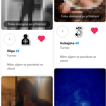
Fotka dostupná po přihlášení
Fotka dostupná po přihlášení
?
?
Kubajzna
40
Turnov
filipa
25
Turnov
Mám zájem se poznávat se
všemi
Mám zájem se poznávat se
všemi