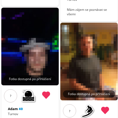
Mám zájem se poznávat se
všemi
Fotka dostupná po přihlášení
Fotka dostupná po přihlášení
?
Adam
40
?
Turnov