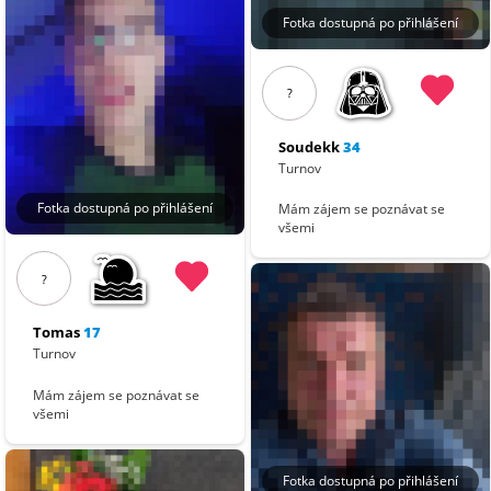
Fotka dostupná po přihlášení
?
Soudekk
34
Turnov
Fotka dostupná po přihlášení
Mám zájem se poznávat se
všemi
?
Tomas
17
Turnov
Mám zájem se poznávat se
všemi
Fotka dostupná po přihlášení