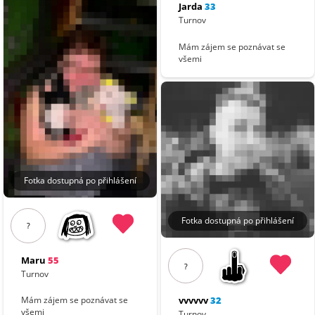
Jarda
33
Turnov
Mám zájem se poznávat se
všemi
Fotka dostupná po přihlášení
Fotka dostupná po přihlášení
?
Maru
55
?
Turnov
vvvvvv
32
Mám zájem se poznávat se
všemi
Turnov