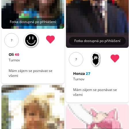
Fotka dostupná po přihlášení
?
Fotka dostupná po přihlášení
Oli
40
?
Turnov
Mám zájem se poznávat se
Honza
27
všemi
Turnov
Mám zájem se poznávat se
všemi