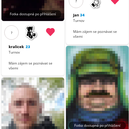
?
Fotka dostupná po přihlášení
Jan
34
Turnov
Mám zájem se poznávat se
?
všemi
kralicek
23
Turnov
Mám zájem se poznávat se
všemi
Fotka dostupná po přihlášení