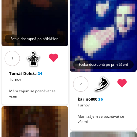
Fotka dostupná po přihlášení
?
Fotka dostupná po přihlášení
Tomáš Doleža
24
Turnov
?
Mám zájem se poznávat se
všemi
karino800
36
Turnov
Mám zájem se poznávat se
všemi