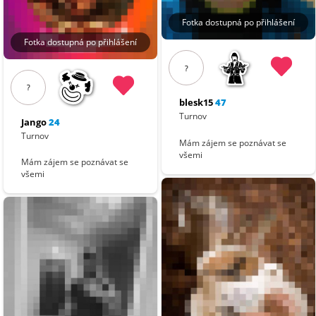
Fotka dostupná po přihlášení
Fotka dostupná po přihlášení
?
?
blesk15
47
Turnov
Jango
24
Turnov
Mám zájem se poznávat se
všemi
Mám zájem se poznávat se
všemi