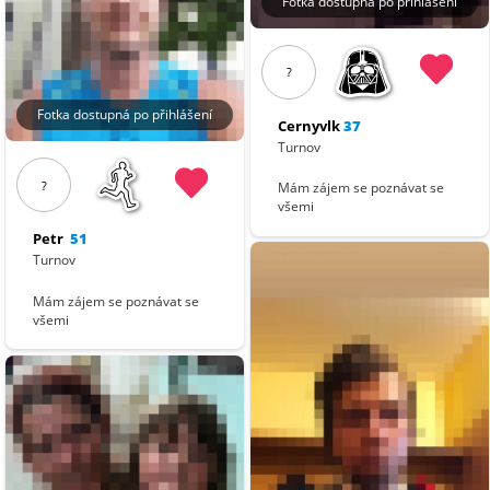
Fotka dostupná po přihlášení
?
Fotka dostupná po přihlášení
Cernyvlk
37
Turnov
?
Mám zájem se poznávat se
všemi
Petr
51
Turnov
Mám zájem se poznávat se
všemi