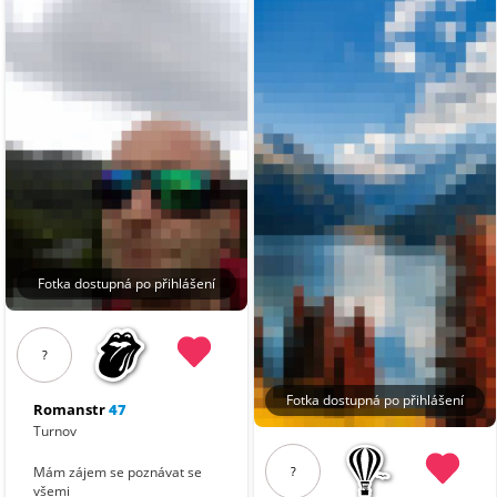
Fotka dostupná po přihlášení
?
Fotka dostupná po přihlášení
Romanstr
47
Turnov
?
Mám zájem se poznávat se
všemi