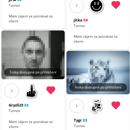
Turnov
?
Mám zájem se poznávat se
jitka
58
všemi
Turnov
Mám zájem se poznávat se
všemi
Fotka dostupná po přihlášení
Fotka dostupná po přihlášení
?
Gryzli23
32
?
Turnov
Tygr
23
Mám zájem se poznávat se
Turnov
všemi