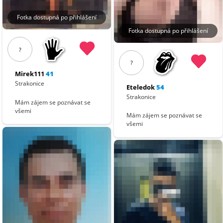
Fotka dostupná po přihlášení
Fotka dostupná po přihlášení
?
?
Mirek111
41
Strakonice
Eteledok
54
Strakonice
Mám zájem se poznávat se
všemi
Mám zájem se poznávat se
všemi