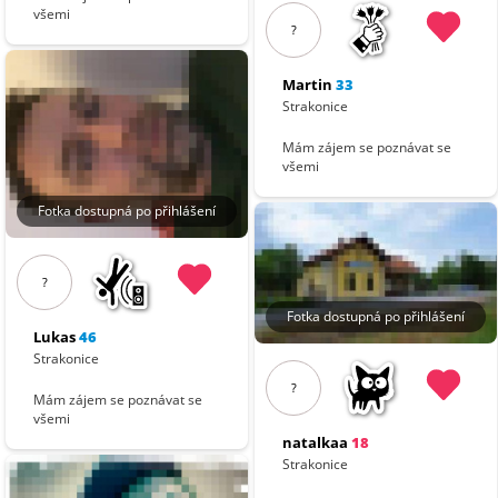
všemi
?
Martin
33
Strakonice
Mám zájem se poznávat se
všemi
Fotka dostupná po přihlášení
?
Fotka dostupná po přihlášení
Lukas
46
Strakonice
?
Mám zájem se poznávat se
všemi
natalkaa
18
Strakonice