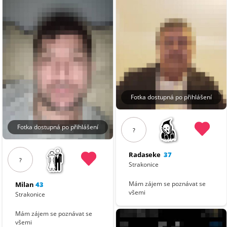
Fotka dostupná po přihlášení
Fotka dostupná po přihlášení
?
Radaseke
37
?
Strakonice
Mám zájem se poznávat se
Milan
43
všemi
Strakonice
Mám zájem se poznávat se
všemi