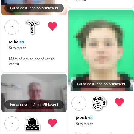
Fotka dostupná po přihlášení
?
Mike
19
Strakonice
Mám zájem se poznávat se
všemi
Fotka dostupná po přihlášení
?
Fotka dostupná po přihlášení
Jakub
18
Strakonice
?