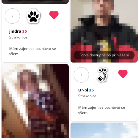
?
jindra
35
Strakonice
Mám zájem se poznávat se
všemi
Fotka dostupná po přihlášení
?
Ur-bi
35
Strakonice
Mám zájem se poznávat se
všemi