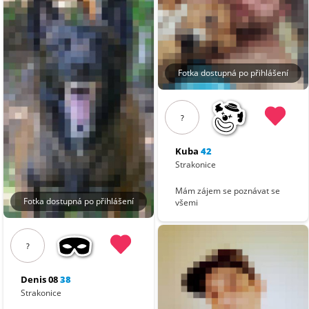
Fotka dostupná po přihlášení
?
Kuba
42
Strakonice
Mám zájem se poznávat se
Fotka dostupná po přihlášení
všemi
?
Denis 08
38
Strakonice