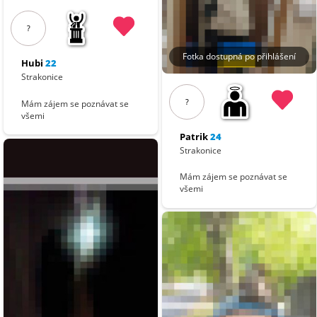
?
Fotka dostupná po přihlášení
Hubi
22
Strakonice
?
Mám zájem se poznávat se
všemi
Patrik
24
Strakonice
Mám zájem se poznávat se
všemi