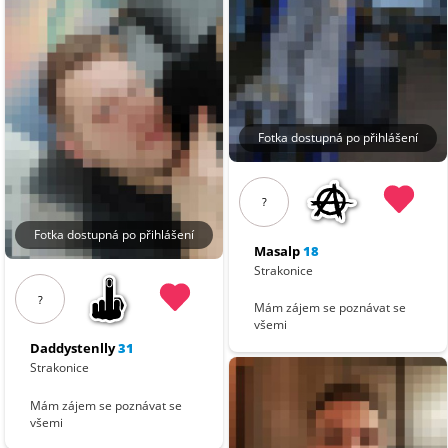
Fotka dostupná po přihlášení
?
Fotka dostupná po přihlášení
Masalp
18
Strakonice
?
Mám zájem se poznávat se
všemi
Daddystenlly
31
Strakonice
Mám zájem se poznávat se
všemi