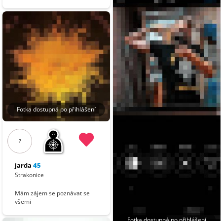
Fotka dostupná po přihlášení
?
jarda
45
Strakonice
Mám zájem se poznávat se
všemi
Fotka dostupná po přihlášení