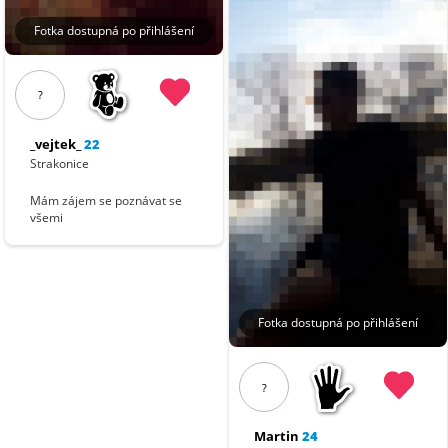
Fotka dostupná po přihlášení
?
_vejtek_
22
Strakonice
Mám zájem se poznávat se
všemi
Fotka dostupná po přihlášení
?
Martin
24