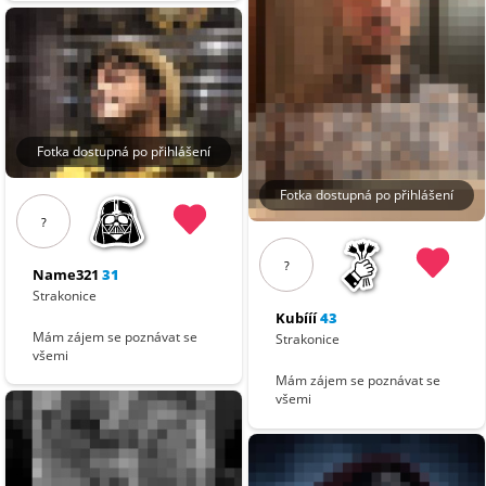
Fotka dostupná po přihlášení
Fotka dostupná po přihlášení
?
?
Name321
31
Strakonice
Kubííí
43
Mám zájem se poznávat se
Strakonice
všemi
Mám zájem se poznávat se
všemi