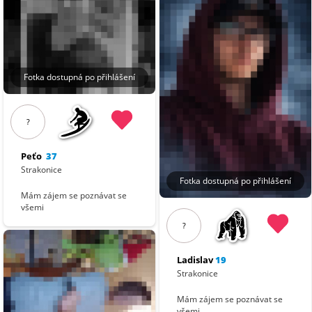
Fotka dostupná po přihlášení
?
Peťo
37
Strakonice
Fotka dostupná po přihlášení
Mám zájem se poznávat se
všemi
?
Ladislav
19
Strakonice
Mám zájem se poznávat se
všemi