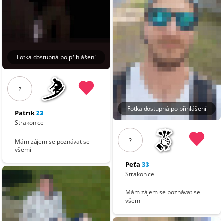
Fotka dostupná po přihlášení
?
Fotka dostupná po přihlášení
Patrik
23
Strakonice
?
Mám zájem se poznávat se
všemi
Peťa
33
Strakonice
Mám zájem se poznávat se
všemi