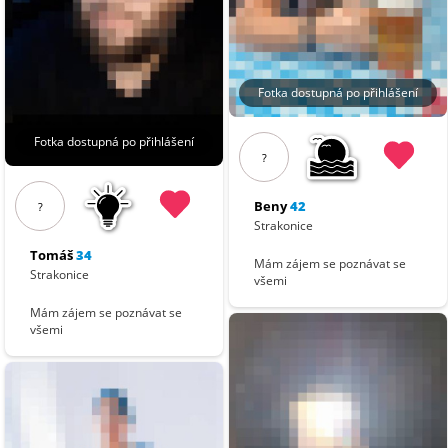
Fotka dostupná po přihlášení
Fotka dostupná po přihlášení
?
Beny
42
?
Strakonice
Tomáš
34
Mám zájem se poznávat se
Strakonice
všemi
Mám zájem se poznávat se
všemi