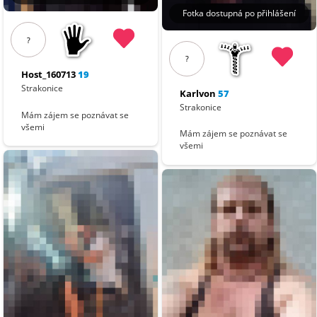
Fotka dostupná po přihlášení
?
?
Host_160713
19
Strakonice
Karlvon
57
Strakonice
Mám zájem se poznávat se
všemi
Mám zájem se poznávat se
všemi