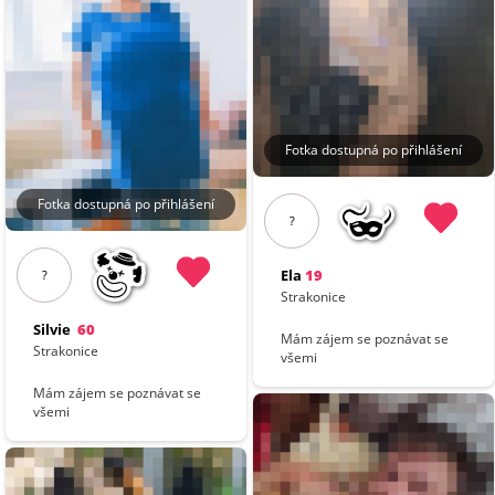
Fotka dostupná po přihlášení
Fotka dostupná po přihlášení
?
Ela
19
?
Strakonice
Silvie
60
Mám zájem se poznávat se
Strakonice
všemi
Mám zájem se poznávat se
všemi