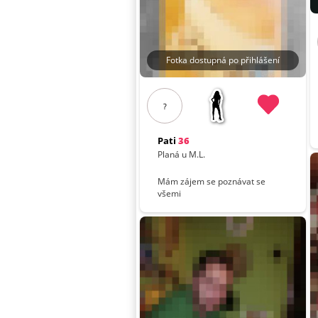
Fotka dostupná po přihlášení
?
Pati
36
Planá u M.L.
Mám zájem se poznávat se
všemi