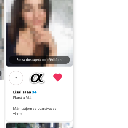
Fotka dostupná po přihlášení
?
Lisalisaaa
34
Planá u M.L.
Mám zájem se poznávat se
všemi