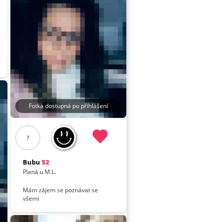
Fotka dostupná po přihlášení
?
Bubu
52
Planá u M.L.
Mám zájem se poznávat se
všemi