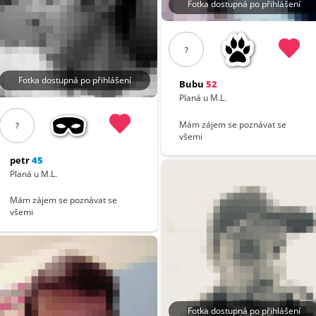
Fotka dostupná po přihlášení
?
Fotka dostupná po přihlášení
Bubu
52
Planá u M.L.
Mám zájem se poznávat se
?
všemi
petr
45
Planá u M.L.
Mám zájem se poznávat se
všemi
Fotka dostupná po přihlášení