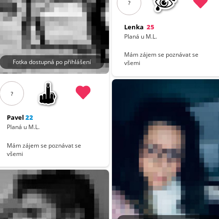
?
Lenka
25
Planá u M.L.
Mám zájem se poznávat se
Fotka dostupná po přihlášení
všemi
?
Pavel
22
Planá u M.L.
Mám zájem se poznávat se
všemi