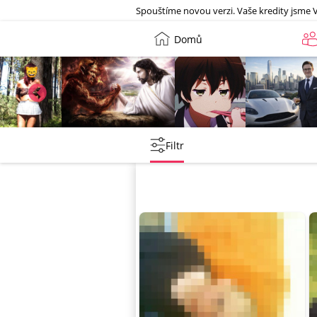
Galerie
Spouštíme novou verzi. Vaše kredity jsme 
Domů
Leny
lebkoun198
Martin
Tentakovy
Filtr