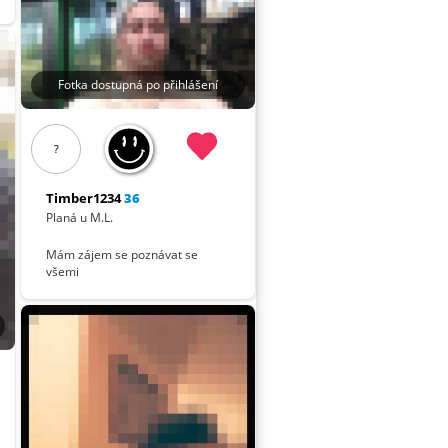
Fotka dostupná po přihlášení
?
Timber1234
36
Planá u M.L.
Mám zájem se poznávat se
všemi