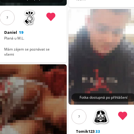
?
Daniel
19
Planá u M.L.
Mám zájem se poznávat se
všemi
Fotka dostupná po přihlášení
?
Tomik123
33