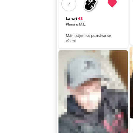
?
Lan.ri
43
Planá u M.L.
Mám zájem se poznávat se
všemi