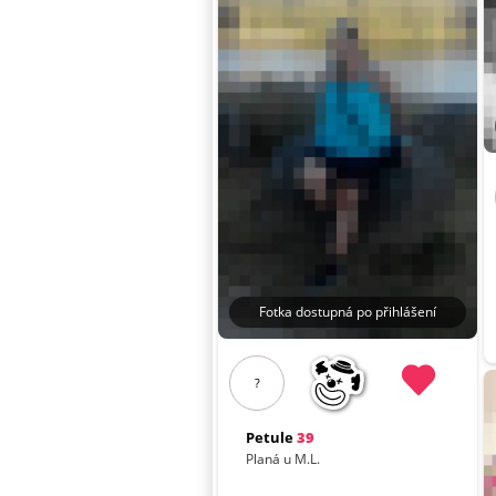
Fotka dostupná po přihlášení
?
Petule
39
Planá u M.L.