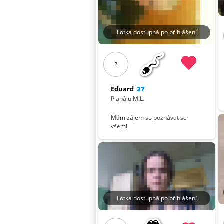
Fotka dostupná po přihlášení
?
Eduard
37
Planá u M.L.
Mám zájem se poznávat se
všemi
Fotka dostupná po přihlášení