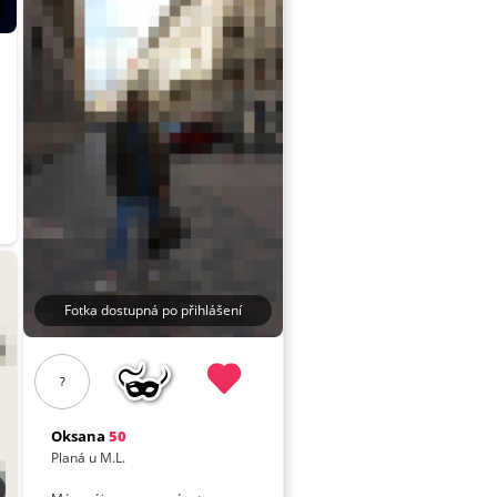
Fotka dostupná po přihlášení
?
Oksana
50
Planá u M.L.