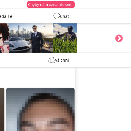
Chyby nám oznamte sem.
edá Tě
Chat
Tentakovy
shermen
Všichni