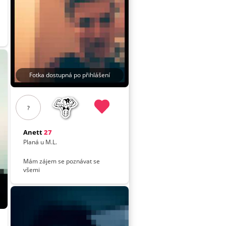
Fotka dostupná po přihlášení
?
Anett
27
Planá u M.L.
Mám zájem se poznávat se
všemi