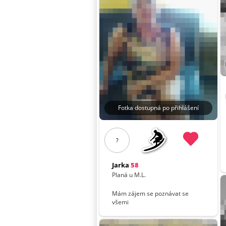
Fotka dostupná po přihlášení
?
Jarka
58
Planá u M.L.
Mám zájem se poznávat se
všemi