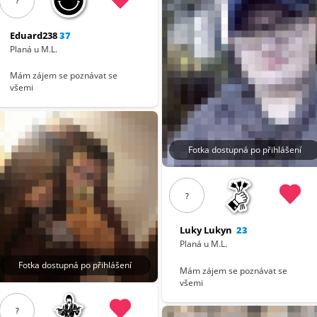
?
Eduard238
37
Planá u M.L.
Mám zájem se poznávat se
všemi
Fotka dostupná po přihlášení
?
Luky Lukyn
23
Planá u M.L.
Fotka dostupná po přihlášení
Mám zájem se poznávat se
všemi
?