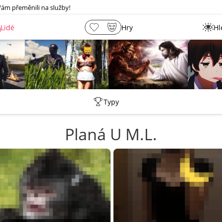
Vám přeměnili na služby!
Lidé
Hry
Hl
shermen
Leny
lebkoun198
Martin
Typy
Planá U M.L.