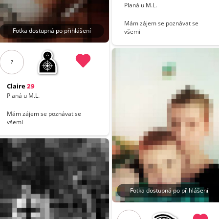
Planá u M.L.
Mám zájem se poznávat se
Fotka dostupná po přihlášení
všemi
?
Claire
29
Planá u M.L.
Mám zájem se poznávat se
všemi
Fotka dostupná po přihlášení