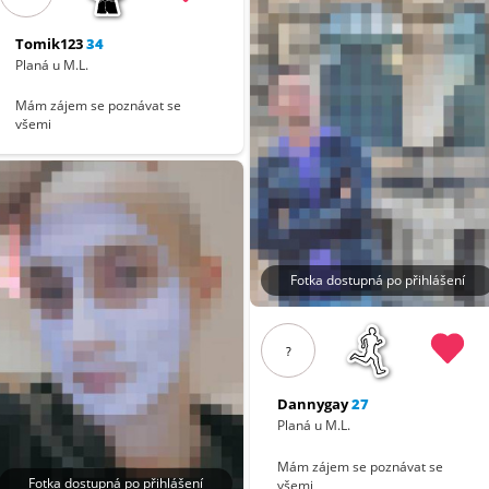
Tomik123
34
Planá u M.L.
Mám zájem se poznávat se
všemi
Fotka dostupná po přihlášení
?
Dannygay
27
Planá u M.L.
Mám zájem se poznávat se
Fotka dostupná po přihlášení
všemi