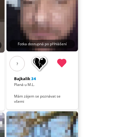
Fotka dostupná po přihlášení
?
Bajkalik
34
Planá u M.L.
Mám zájem se poznávat se
všemi