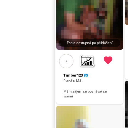
Fotka dostupná po přihlášení
?
Timber123
35
Planá u M.L.
Mám zájem se poznávat se
všemi