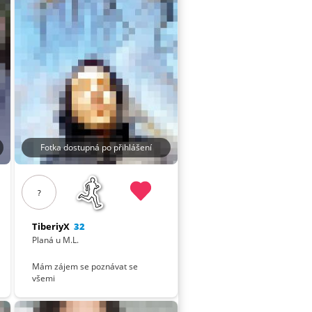
Fotka dostupná po přihlášení
?
TiberiyX
32
Planá u M.L.
Mám zájem se poznávat se
všemi