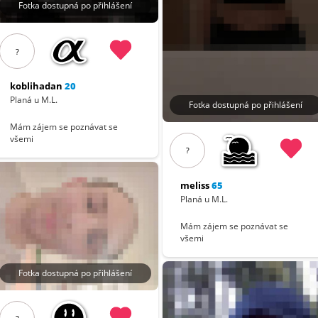
Fotka dostupná po přihlášení
?
koblihadan
20
Planá u M.L.
Fotka dostupná po přihlášení
Mám zájem se poznávat se
všemi
?
meliss
65
Planá u M.L.
Mám zájem se poznávat se
všemi
Fotka dostupná po přihlášení