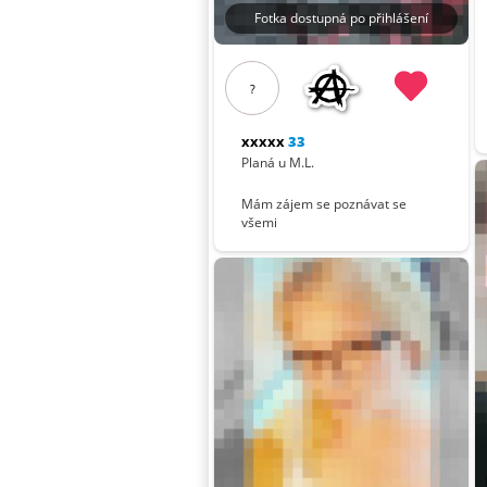
Fotka dostupná po přihlášení
?
xxxxx
33
Planá u M.L.
Mám zájem se poznávat se
všemi