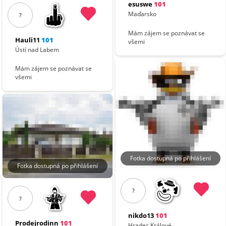
esuswe
101
Maďarsko
?
Mám zájem se poznávat se
Hauli11
101
všemi
Ústí nad Labem
Mám zájem se poznávat se
všemi
Fotka dostupná po přihlášení
Fotka dostupná po přihlášení
?
?
nikdo13
101
Prodejrodinn
101
Hradec Králové