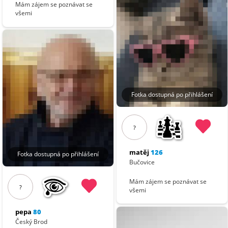
Mám zájem se poznávat se
všemi
Fotka dostupná po přihlášení
?
matěj
126
Fotka dostupná po přihlášení
Bučovice
Mám zájem se poznávat se
?
všemi
pepa
80
Český Brod