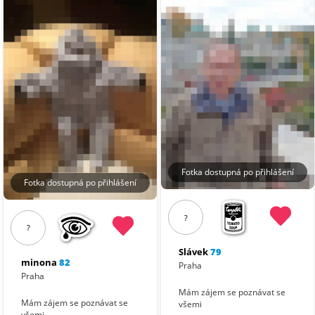
Fotka dostupná po přihlášení
Fotka dostupná po přihlášení
?
?
Slávek
79
minona
82
Praha
Praha
Mám zájem se poznávat se
Mám zájem se poznávat se
všemi
všemi