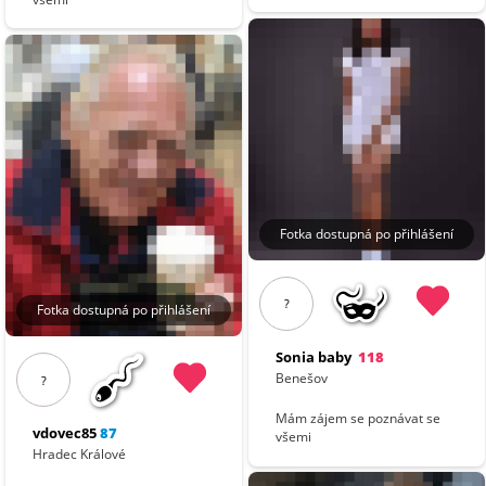
Fotka dostupná po přihlášení
?
Fotka dostupná po přihlášení
Sonia baby
118
Benešov
?
Mám zájem se poznávat se
vdovec85
87
všemi
Hradec Králové