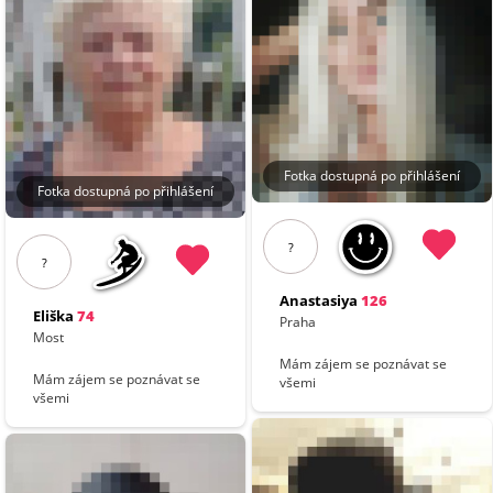
Fotka dostupná po přihlášení
Fotka dostupná po přihlášení
?
?
Anastasiya
126
Eliška
74
Praha
Most
Mám zájem se poznávat se
Mám zájem se poznávat se
všemi
všemi