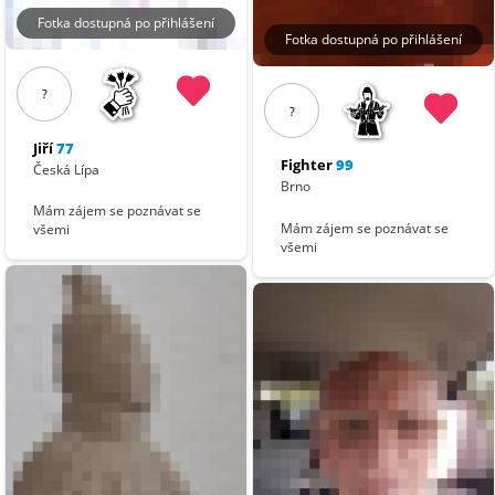
Fotka dostupná po přihlášení
Fotka dostupná po přihlášení
?
?
Jiří
77
Fighter
99
Česká Lípa
Brno
Mám zájem se poznávat se
Mám zájem se poznávat se
všemi
všemi