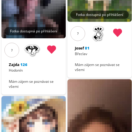
Fotka dostupná po přihlášení
Fotka dostupná po přihlášení
?
Josef
81
?
Břeclav
Zajda
126
Mám zájem se poznávat se
všemi
Hodonín
Mám zájem se poznávat se
všemi