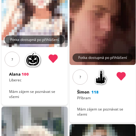
Fotka dostupná po přihlášení
Fotka dostupná po přihlášení
?
Alana
100
?
Liberec
Mám zájem se poznávat se
Šimon
118
všemi
Příbram
Mám zájem se poznávat se
všemi