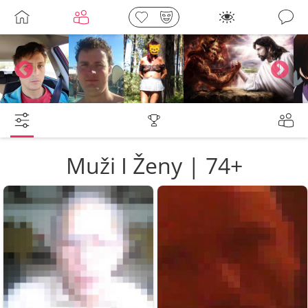
Galerie
barnycze
Petr
Leny
lebkoun198
Muži I Ženy | 74+