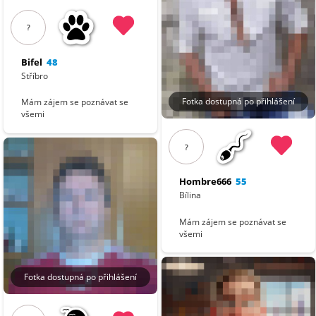
?
Bifel
48
Stříbro
Fotka dostupná po přihlášení
Mám zájem se poznávat se
všemi
?
Hombre666
55
Bílina
Mám zájem se poznávat se
všemi
Fotka dostupná po přihlášení