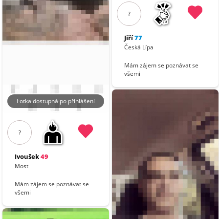
?
Jiří
77
Česká Lípa
Mám zájem se poznávat se
všemi
Fotka dostupná po přihlášení
?
Ivoušek
49
Most
Mám zájem se poznávat se
všemi