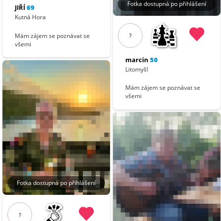
Fotka dostupná po přihlášení
JIŘÍ
69
Kutná Hora
Mám zájem se poznávat se
?
všemi
marcin
50
Litomyšl
Mám zájem se poznávat se
všemi
Fotka dostupná po přihlášení
?