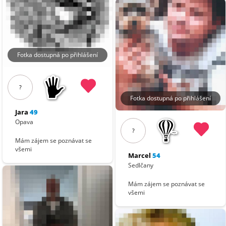
Fotka dostupná po přihlášení
?
Fotka dostupná po přihlášení
Jara
49
Opava
?
Mám zájem se poznávat se
všemi
Marcel
54
Sedlčany
Mám zájem se poznávat se
všemi