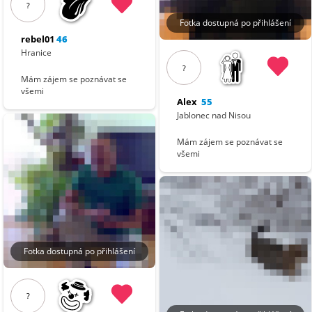
?
Fotka dostupná po přihlášení
rebel01
46
Hranice
?
Mám zájem se poznávat se
všemi
Alex
55
Jablonec nad Nisou
Mám zájem se poznávat se
všemi
Fotka dostupná po přihlášení
?