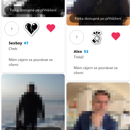
Fotka dostupná po přihlášení
Fotka dostupná po přihlášení
?
?
Sexboy
47
Cheb
Alex
53
Třebíč
Mám zájem se poznávat se
všemi
Mám zájem se poznávat se
všemi