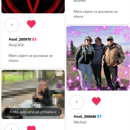
Bruntál
Mám zájem se poznávat se
všemi
?
Host_200970
53
Nový Jičín
Mám zájem se poznávat se
všemi
?
Fotka dostupná po přihlášení
Host_200646
57
Náchod