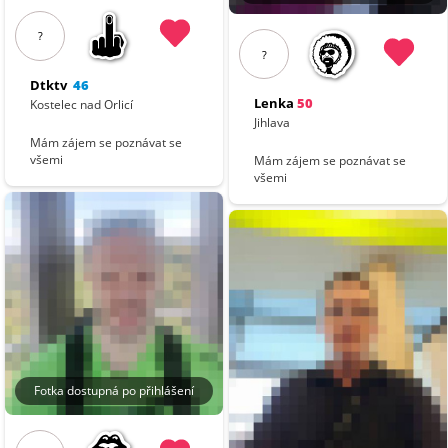
?
?
Dtktv
46
Lenka
50
Kostelec nad Orlicí
Jihlava
Mám zájem se poznávat se
všemi
Mám zájem se poznávat se
všemi
Fotka dostupná po přihlášení