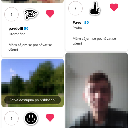
?
?
Pavel
50
Praha
pavdolll
50
Litoměřice
Mám zájem se poznávat se
všemi
Mám zájem se poznávat se
všemi
Fotka dostupná po přihlášení
?