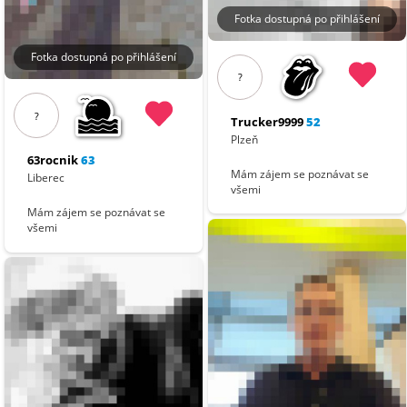
Fotka dostupná po přihlášení
Fotka dostupná po přihlášení
?
?
Trucker9999
52
Plzeň
63rocnik
63
Mám zájem se poznávat se
Liberec
všemi
Mám zájem se poznávat se
všemi