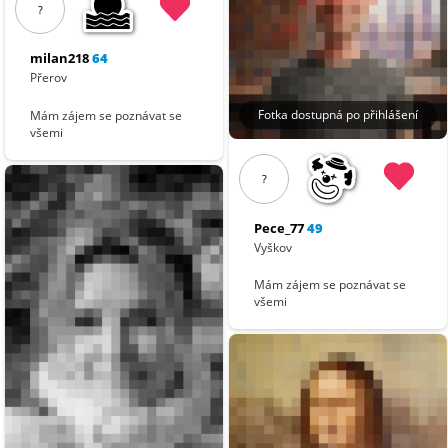
?
milan218
64
Přerov
Fotka dostupná po přihlášení
Mám zájem se poznávat se
všemi
?
Pece_77
49
Vyškov
Mám zájem se poznávat se
všemi