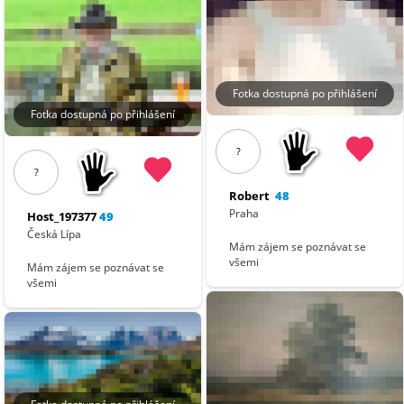
Fotka dostupná po přihlášení
Fotka dostupná po přihlášení
?
?
Robert
48
Praha
Host_197377
49
Česká Lípa
Mám zájem se poznávat se
všemi
Mám zájem se poznávat se
všemi