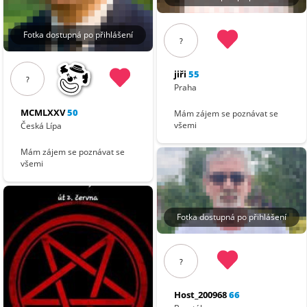
Fotka dostupná po přihlášení
?
jiři
55
?
Praha
MCMLXXV
50
Mám zájem se poznávat se
všemi
Česká Lípa
Mám zájem se poznávat se
všemi
Fotka dostupná po přihlášení
?
Host_200968
66