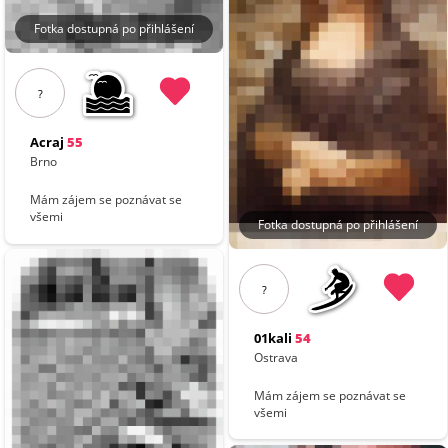
Fotka dostupná po přihlášení
?
Acraj
55
Brno
Mám zájem se poznávat se
všemi
Fotka dostupná po přihlášení
?
01kali
54
Ostrava
Mám zájem se poznávat se
všemi