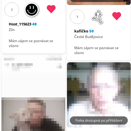
?
?
Host_115623
48
Zlín
kafíčko
50
České Budějovice
Mám zájem se poznávat se
všemi
Mám zájem se poznávat se
všemi
Fotka dostupná po přihlášení