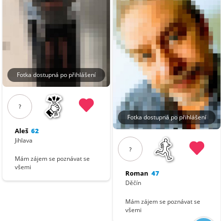
Fotka dostupná po přihlášení
?
Fotka dostupná po přihlášení
Aleš
62
Jihlava
?
Mám zájem se poznávat se
všemi
Roman
47
Děčín
Mám zájem se poznávat se
všemi