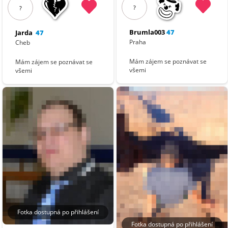
?
?
Brumla003
47
Jarda
47
Praha
Cheb
Mám zájem se poznávat se
Mám zájem se poznávat se
všemi
všemi
Fotka dostupná po přihlášení
Fotka dostupná po přihlášení