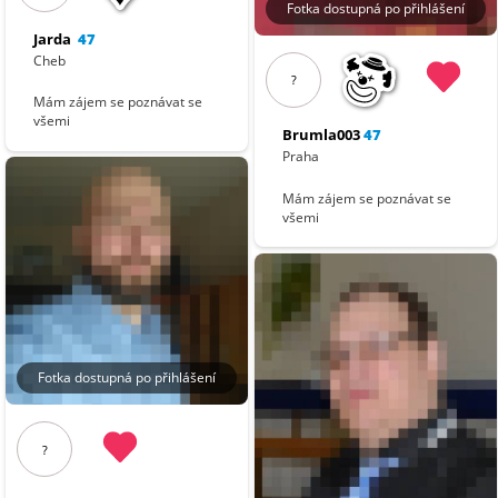
Fotka dostupná po přihlášení
Jarda
47
Cheb
?
Mám zájem se poznávat se
všemi
Brumla003
47
Praha
Mám zájem se poznávat se
všemi
Fotka dostupná po přihlášení
?