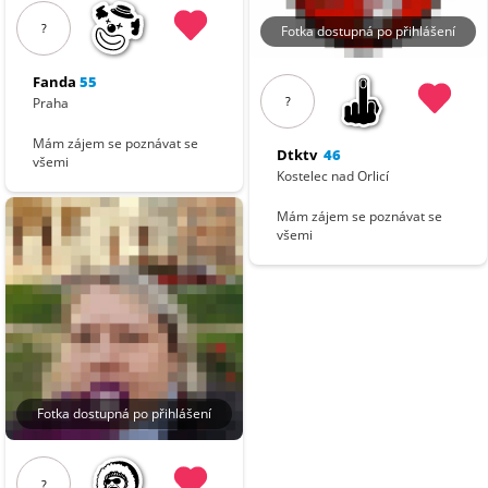
?
Fotka dostupná po přihlášení
Fanda
55
?
Praha
Mám zájem se poznávat se
Dtktv
46
všemi
Kostelec nad Orlicí
Mám zájem se poznávat se
všemi
Fotka dostupná po přihlášení
?