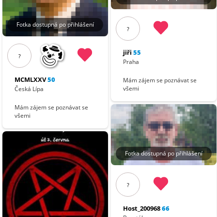
Fotka dostupná po přihlášení
?
jiři
55
?
Praha
MCMLXXV
50
Mám zájem se poznávat se
všemi
Česká Lípa
Mám zájem se poznávat se
všemi
Fotka dostupná po přihlášení
?
Host_200968
66