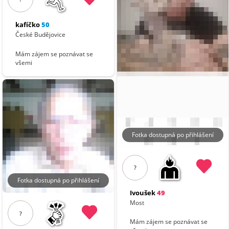
kafíčko
50
České Budějovice
Mám zájem se poznávat se
všemi
Fotka dostupná po přihlášení
?
Fotka dostupná po přihlášení
Ivoušek
49
Most
?
Mám zájem se poznávat se