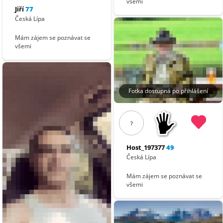
všemi
Jiří
77
Česká Lípa
Mám zájem se poznávat se
všemi
Fotka dostupná po přihlášení
?
Host_197377
49
Česká Lípa
Mám zájem se poznávat se
všemi