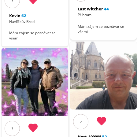
?
Last Witcher
44
Příbram
Kevin
62
Havlíčkův Brod
Mám zájem se poznávat se
všemi
Mám zájem se poznávat se
všemi
?
?
Host_199998
52