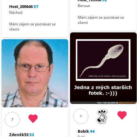
Beroun
Host_200646
57
Náchod
Mám zájem se poznávat se
všemi
Mám zájem se poznávat se
všemi
?
?
Bobik
44
Zdeněk53
53