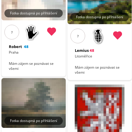
Fotka dostupná po přihlášení
Fotka dostupná po přihlášení
?
?
Robert
48
Lemius
48
Praha
Litoměřice
Mám zájem se poznávat se
Mám zájem se poznávat se
všemi
všemi
Fotka dostupná po přihlášení