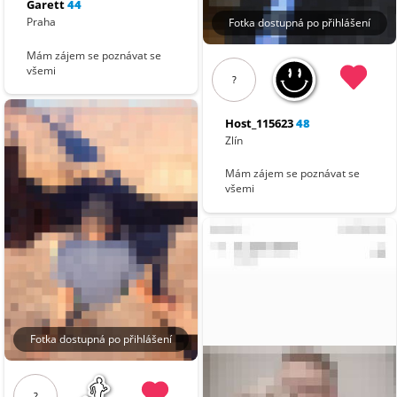
Garett
44
Praha
Fotka dostupná po přihlášení
Mám zájem se poznávat se
všemi
?
Host_115623
48
Zlín
Mám zájem se poznávat se
všemi
Fotka dostupná po přihlášení
?