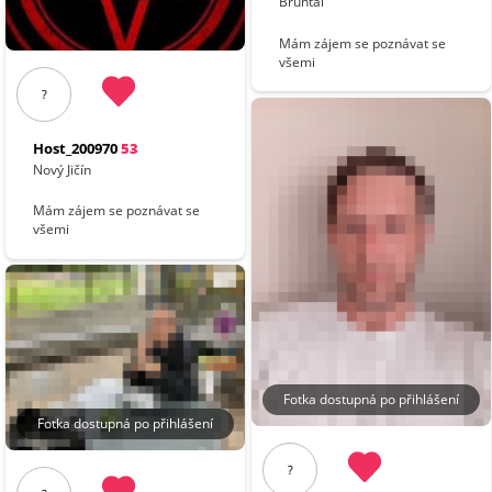
Bruntál
Mám zájem se poznávat se
všemi
?
Host_200970
53
Nový Jičín
Mám zájem se poznávat se
všemi
Fotka dostupná po přihlášení
Fotka dostupná po přihlášení
?