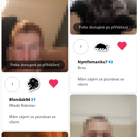
Fotka dostupná po přihlášení
?
Nymfomanku?
43
Fotka dostupná po přihlášení
Brno
Mám zájem se poznávat se
všemi
?
Blondak94
31
Mladá Boleslav
Mám zájem se poznávat se
všemi