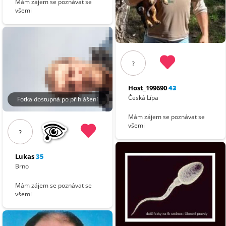
Mám zájem se poznávat se
všemi
?
Host_199690
43
Česká Lípa
Fotka dostupná po přihlášení
Mám zájem se poznávat se
všemi
?
Lukas
35
Brno
Mám zájem se poznávat se
všemi