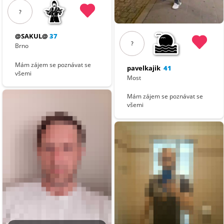
?
@SAKUL@
37
?
Brno
Mám zájem se poznávat se
pavelkajik
41
všemi
Most
Mám zájem se poznávat se
všemi