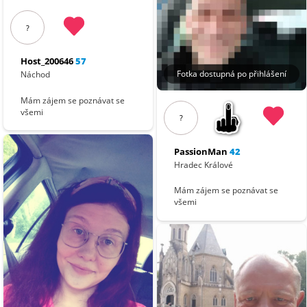
?
Host_200646
57
Fotka dostupná po přihlášení
Náchod
Mám zájem se poznávat se
všemi
?
PassionMan
42
Hradec Králové
Mám zájem se poznávat se
všemi