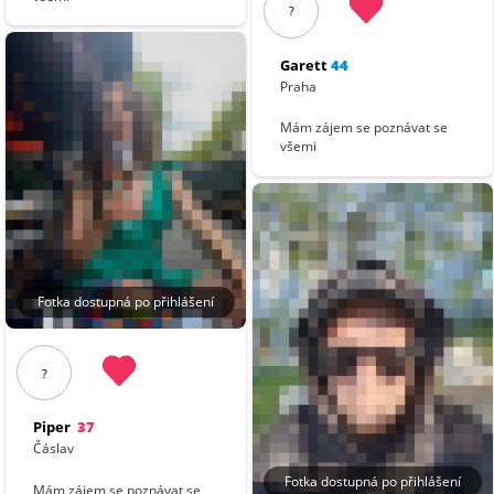
?
Garett
44
Praha
Mám zájem se poznávat se
všemi
Fotka dostupná po přihlášení
?
Piper
37
Čáslav
Fotka dostupná po přihlášení
Mám zájem se poznávat se