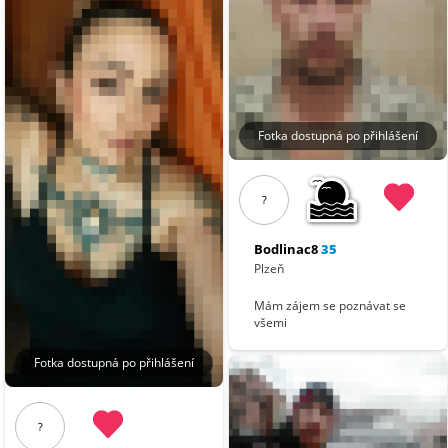
Fotka dostupná po přihlášení
?
Bodlinac8
35
Plzeň
Mám zájem se poznávat se
všemi
Fotka dostupná po přihlášení
?