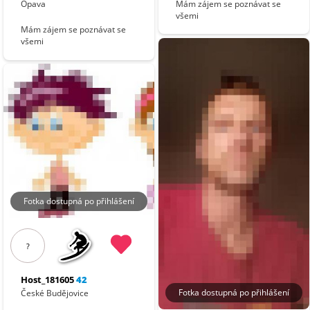
Opava
Mám zájem se poznávat se
všemi
Mám zájem se poznávat se
všemi
Fotka dostupná po přihlášení
?
Host_181605
42
Fotka dostupná po přihlášení
České Budějovice