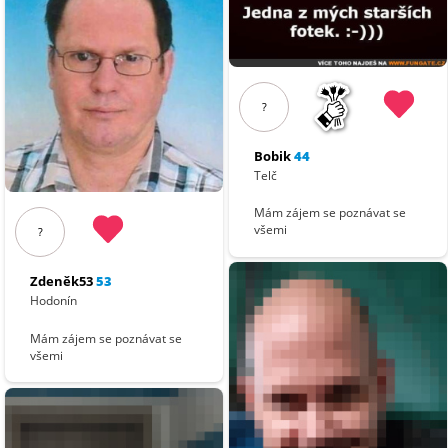
?
Bobik
44
Telč
Mám zájem se poznávat se
všemi
?
Zdeněk53
53
Hodonín
Mám zájem se poznávat se
všemi