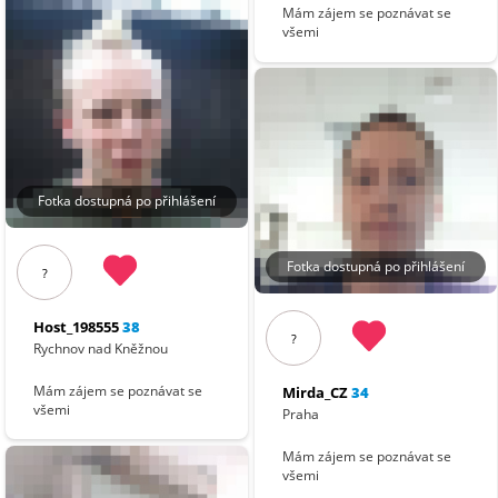
Mám zájem se poznávat se
všemi
Fotka dostupná po přihlášení
Fotka dostupná po přihlášení
?
Host_198555
38
?
Rychnov nad Kněžnou
Mám zájem se poznávat se
Mirda_CZ
34
všemi
Praha
Mám zájem se poznávat se
všemi