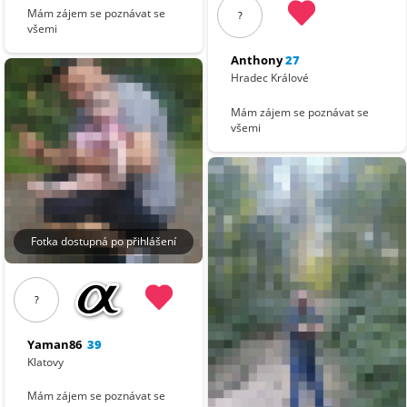
Mám zájem se poznávat se
?
všemi
Anthony
27
Hradec Králové
Mám zájem se poznávat se
všemi
Fotka dostupná po přihlášení
?
Yaman86
39
Klatovy
Mám zájem se poznávat se