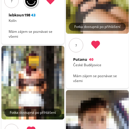
?
lebkoun198
43
Kolín
Fotka dostupná po přihlášení
Mám zájem se poznávat se
všemi
?
Putanu
40
České Budějovice
Mám zájem se poznávat se
všemi
Fotka dostupná po přihlášení