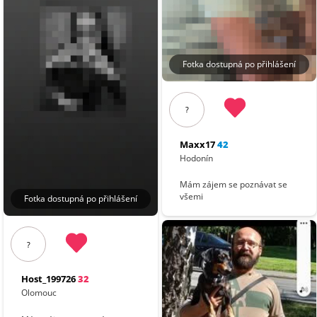
Fotka dostupná po přihlášení
?
Maxx17
42
Hodonín
Mám zájem se poznávat se
všemi
Fotka dostupná po přihlášení
?
Host_199726
32
Olomouc