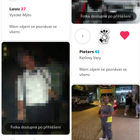
Luuu
37
Vysoké Mýto
Fotka dostupná po přihlášení
Mám zájem se poznávat se
všemi
?
Pieters
42
Karlovy Vary
Mám zájem se poznávat se
všemi
Fotka dostupná po přihlášení