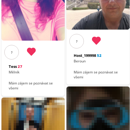
?
?
Host_199998
52
Beroun
Tess
27
Mám zájem se poznávat se
Mělník
všemi
Mám zájem se poznávat se
všemi