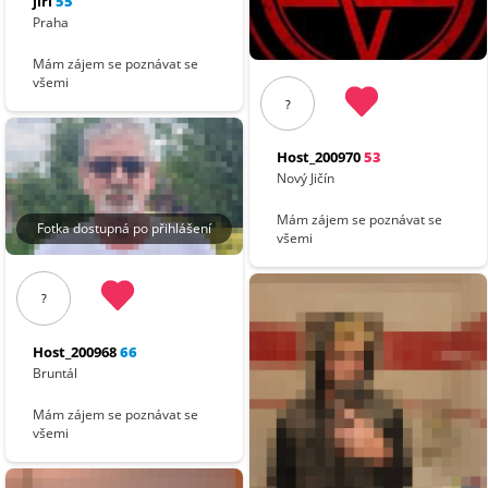
jiři
55
Praha
Mám zájem se poznávat se
všemi
?
Host_200970
53
Nový Jičín
Mám zájem se poznávat se
Fotka dostupná po přihlášení
všemi
?
Host_200968
66
Bruntál
Mám zájem se poznávat se
všemi