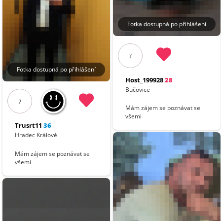
Fotka dostupná po přihlášení
?
Fotka dostupná po přihlášení
Host_199928
28
Bučovice
?
Mám zájem se poznávat se
všemi
Trusrt11
36
Hradec Králové
Mám zájem se poznávat se
všemi