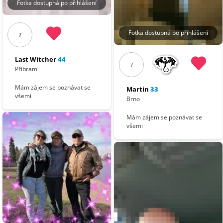
Fotka dostupná po přihlášení
Fotka dostupná po přihlášení
?
Last Witcher
44
?
Příbram
Mám zájem se poznávat se
Martin
33
všemi
Brno
Mám zájem se poznávat se
všemi