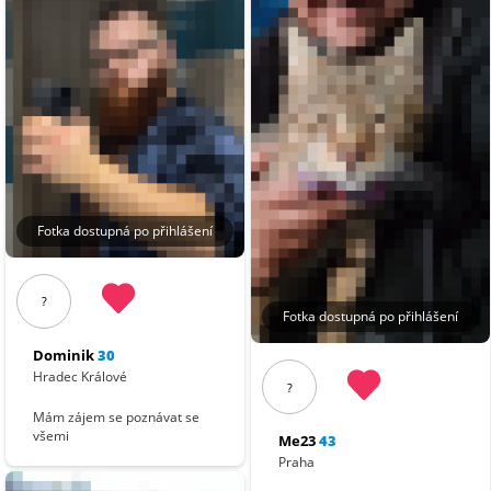
Fotka dostupná po přihlášení
?
Fotka dostupná po přihlášení
Dominik
30
Hradec Králové
?
Mám zájem se poznávat se
všemi
Me23
43
Praha