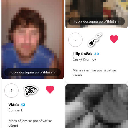
Fotka dostupná po přihlášení
?
Filip Račak
30
Český Krumlov
Mám zájem se poznávat se
Fotka dostupná po přihlášení
všemi
?
Vláďa
42
Šumperk
Mám zájem se poznávat se
všemi