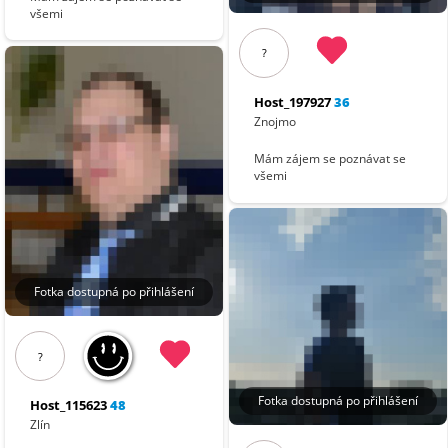
všemi
?
Host_197927
36
Znojmo
Mám zájem se poznávat se
všemi
Fotka dostupná po přihlášení
?
Fotka dostupná po přihlášení
Host_115623
48
Zlín