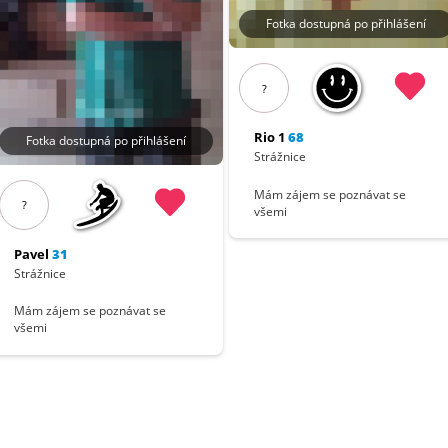
Fotka dostupná po přihlášení
?
Rio 1
68
Fotka dostupná po přihlášení
Strážnice
Mám zájem se poznávat se
?
všemi
Pavel
31
Strážnice
Mám zájem se poznávat se
všemi