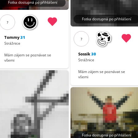
Fotka dostupná po přihlášení
Fotka dostupná po přihlášení
?
Tommy
31
?
Strážnice
Sossik
30
Mám zájem se poznávat se
Strážnice
všemi
Mám zájem se poznávat se
všemi
Fotka dostupná po přihlášení