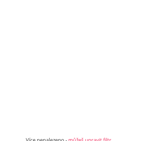
Více nenalezeno -
můžeš upravit filtr...