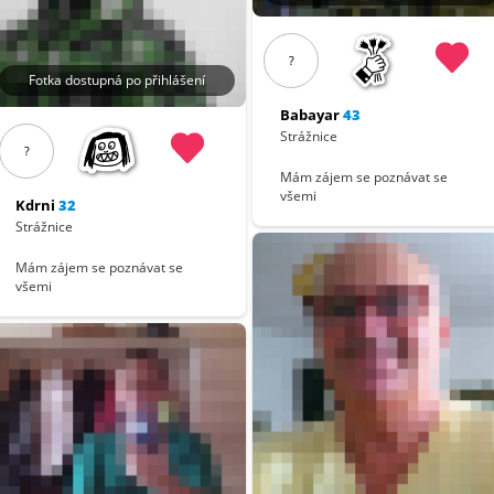
?
Fotka dostupná po přihlášení
Babayar
43
Strážnice
?
Mám zájem se poznávat se
všemi
Kdrni
32
Strážnice
Mám zájem se poznávat se
všemi