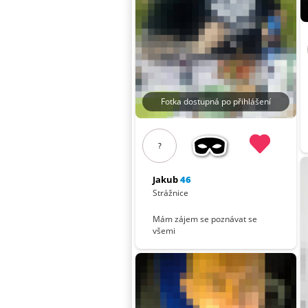
Fotka dostupná po přihlášení
?
Jakub
46
Strážnice
Mám zájem se poznávat se
všemi