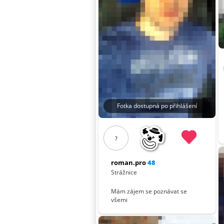
Fotka dostupná po přihlášení
?
roman.pro
48
Strážnice
Mám zájem se poznávat se
všemi