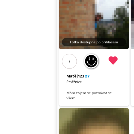
Fotka dostupná po přihlášení
?
Matěj123
27
Strážnice
Mám zájem se poznávat se
všemi