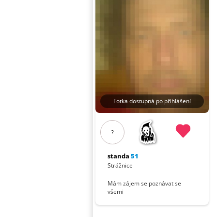
Fotka dostupná po přihlášení
?
standa
51
Strážnice
Mám zájem se poznávat se
všemi