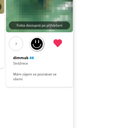
Fotka dostupná po přihlášení
?
dimmak
46
Strážnice
Mám zájem se poznávat se
všemi