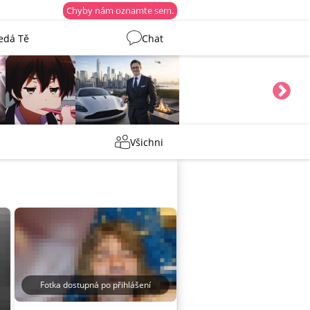
Chyby nám oznamte sem.
edá Tě
Chat
Martin
Tentakovy
Všichni
Fotka dostupná po přihlášení