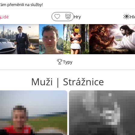
Vám přeměnili na služby!
Lidé
Hry
Hl
Tentakovy
Petr
Leny
lebkoun198
Typy
Muži | Strážnice