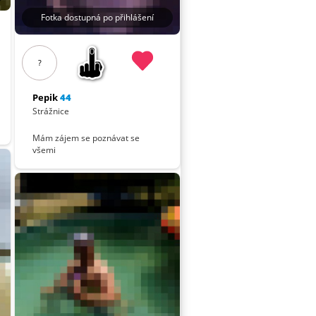
Fotka dostupná po přihlášení
?
Pepik
44
Strážnice
Mám zájem se poznávat se
všemi