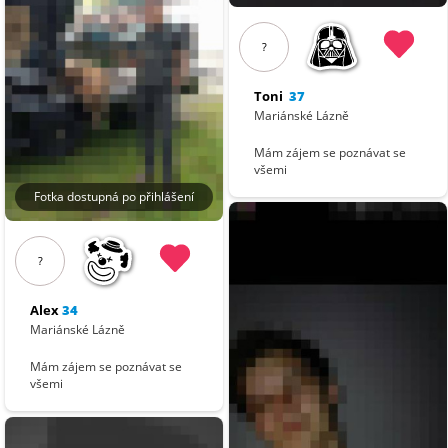
?
Toni
37
Mariánské Lázně
Mám zájem se poznávat se
všemi
Fotka dostupná po přihlášení
?
Alex
34
Mariánské Lázně
Mám zájem se poznávat se
všemi