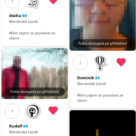
?
dsolta
66
Mariánské Lázně
Mám zájem se poznávat se
všemi
Fotka dostupná po přihlášení
?
Dominik
26
Mariánské Lázně
Fotka dostupná po přihlášení
Mám zájem se poznávat se
všemi
?
Rudolf
68
Mariánské Lázně