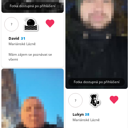
Fotka dostupná po přihlášení
?
David
31
Mariánské Lázně
Mám zájem se poznávat se
všemi
Fotka dostupná po přihlášení
?
Lukyn
38
Mariánské Lázně