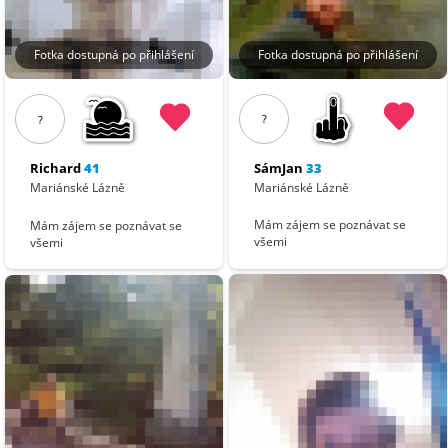
Fotka dostupná po přihlášení
Fotka dostupná po přihlášení
?
?
SámJan
33
Richard
41
Mariánské Lázně
Mariánské Lázně
Mám zájem se poznávat se
Mám zájem se poznávat se
všemi
všemi