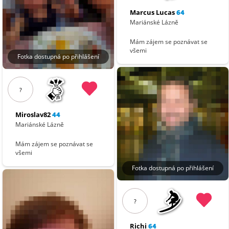
Marcus Lucas
64
Mariánské Lázně
Mám zájem se poznávat se
všemi
Fotka dostupná po přihlášení
?
Miroslav82
44
Mariánské Lázně
Mám zájem se poznávat se
všemi
Fotka dostupná po přihlášení
?
Richi
64