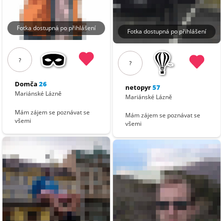
Fotka dostupná po přihlášení
Fotka dostupná po přihlášení
?
?
Domča
26
netopyr
57
Mariánské Lázně
Mariánské Lázně
Mám zájem se poznávat se
Mám zájem se poznávat se
všemi
všemi