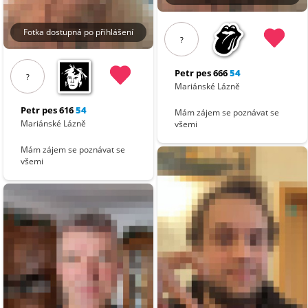
Fotka dostupná po přihlášení
?
Petr pes 666
54
?
Mariánské Lázně
Petr pes 616
54
Mám zájem se poznávat se
Mariánské Lázně
všemi
Mám zájem se poznávat se
všemi