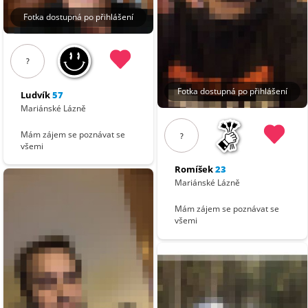
Fotka dostupná po přihlášení
?
Fotka dostupná po přihlášení
Ludvík
57
Mariánské Lázně
Mám zájem se poznávat se
?
všemi
Romíšek
23
Mariánské Lázně
Mám zájem se poznávat se
všemi