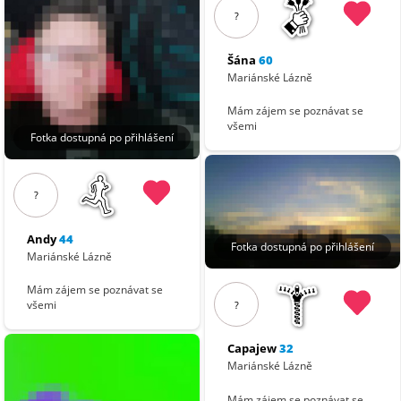
?
Šána
60
Mariánské Lázně
Mám zájem se poznávat se
všemi
Fotka dostupná po přihlášení
?
Andy
44
Fotka dostupná po přihlášení
Mariánské Lázně
Mám zájem se poznávat se
všemi
?
Capajew
32
Mariánské Lázně
Mám zájem se poznávat se