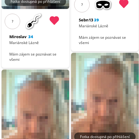
Fotka dostupná po přihlášení
?
Sebn13
39
?
Mariánské Lázně
Miroslav
34
Mám zájem se poznávat se
Mariánské Lázně
všemi
Mám zájem se poznávat se
všemi
Fotka dostupná po přihlášení