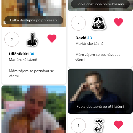
Fotka dostupná po přihlášení
Fotka dostupná po přihlášení
?
David
23
?
Mariánské Lázně
Uličník001
30
Mám zájem se poznávat se
všemi
Mariánské Lázně
Mám zájem se poznávat se
všemi
Fotka dostupná po přihlášení
?