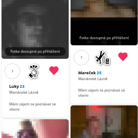
Fotka dostupná po přihlášení
Fotka dostupná po přihlášení
?
?
Mareček
25
Mariánské Lázně
Luky
23
Mám zájem se poznávat se
Mariánské Lázně
všemi
Mám zájem se poznávat se
všemi