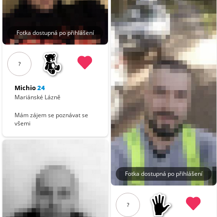
Fotka dostupná po přihlášení
?
Michio
24
Mariánské Lázně
Mám zájem se poznávat se
všemi
Fotka dostupná po přihlášení
?