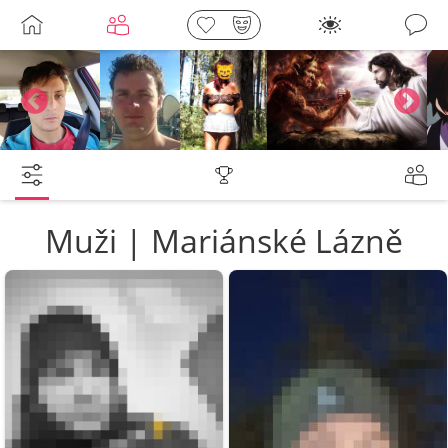
Galerie
barnycze
Petr
Leny
lebkoun198
Muži | Mariánské Lázně