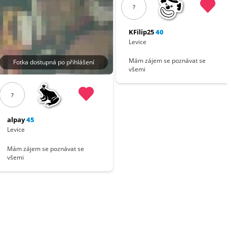
?
KFilip25
40
Levice
Mám zájem se poznávat se
Fotka dostupná po přihlášení
všemi
?
alpay
45
Levice
Mám zájem se poznávat se
všemi