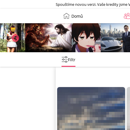
Galerie
Spouštíme novou verzi. Vaše kredity jsme 
Domů
Leny
lebkoun198
Martin
Tentakovy
Filtr