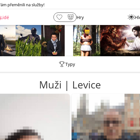
Vám přeměnili na služby!
Lidé
Hry
Hl
shermen
_ujazdovsky_jan
Leny
lebkoun198
Typy
Muži | Levice