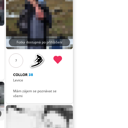
Fotka dostupná po přihlášení
?
COLLOR
38
Levice
Mám zájem se poznávat se
všemi