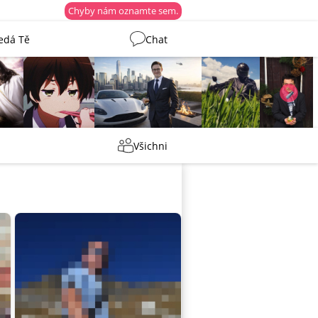
Chyby nám oznamte sem.
edá Tě
Chat
Martin
Tentakovy
shermen
_ujazdovsky_
Všichni