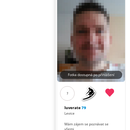
Fotka dostupná po přihlášení
?
luverate
79
Levice
Mám zájem se poznávat se
všemi