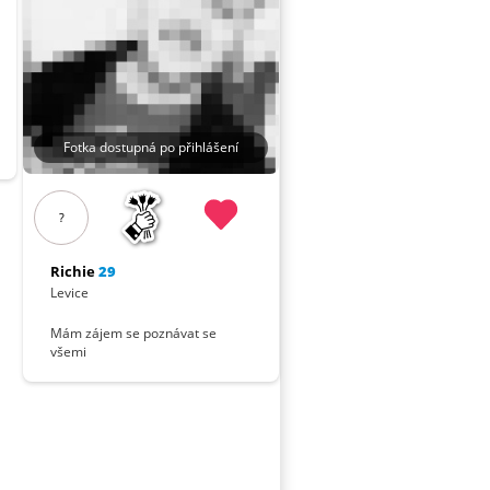
Fotka dostupná po přihlášení
?
Richie
29
Levice
Mám zájem se poznávat se
všemi