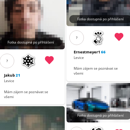
Fotka dostupná po přihlášení
?
Fotka dostupná po přihlášení
Ernestmeyer1
66
Levice
?
Mám zájem se poznávat se
všemi
Jakub
21
Levice
Mám zájem se poznávat se
všemi
Fotka dostupná po přihlášení