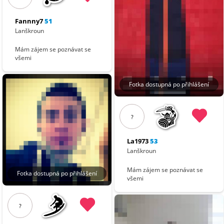
Fannny7
51
Lanškroun
Mám zájem se poznávat se
všemi
Fotka dostupná po přihlášení
?
La1973
53
Lanškroun
Mám zájem se poznávat se
Fotka dostupná po přihlášení
všemi
?