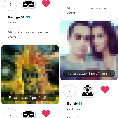
?
Mám zájem se poznávat se
všemi
George 51
55
Lanškroun
Mám zájem se poznávat se
všemi
Fotka dostupná po přihlášení
?
Fotka dostupná po přihlášení
Rendy
33
Lanškroun
?