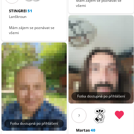
Mám zájem se poznávat se
všemi
STINGREI
51
Lanškroun
Mám zájem se poznávat se
všemi
Fotka dostupná po přihlášení
?
Fotka dostupná po přihlášení
Martas
40