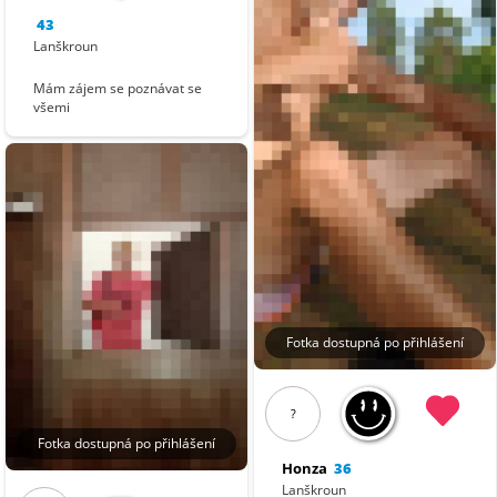
43
Lanškroun
Mám zájem se poznávat se
všemi
Fotka dostupná po přihlášení
?
Fotka dostupná po přihlášení
Honza
36
Lanškroun