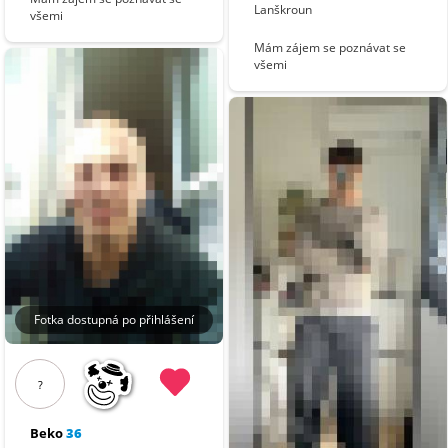
Lanškroun
všemi
Mám zájem se poznávat se
všemi
Fotka dostupná po přihlášení
?
Beko
36