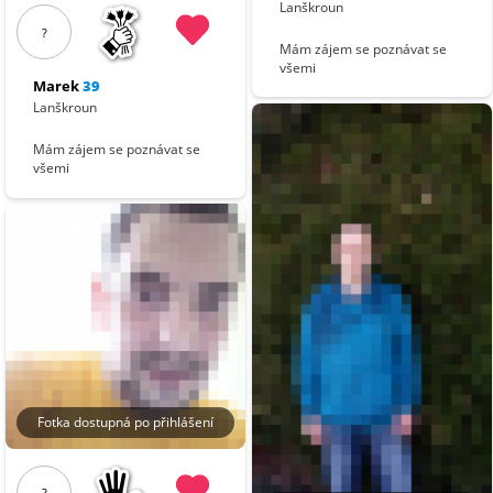
Lanškroun
?
Mám zájem se poznávat se
všemi
Marek
39
Lanškroun
Mám zájem se poznávat se
všemi
Fotka dostupná po přihlášení
?