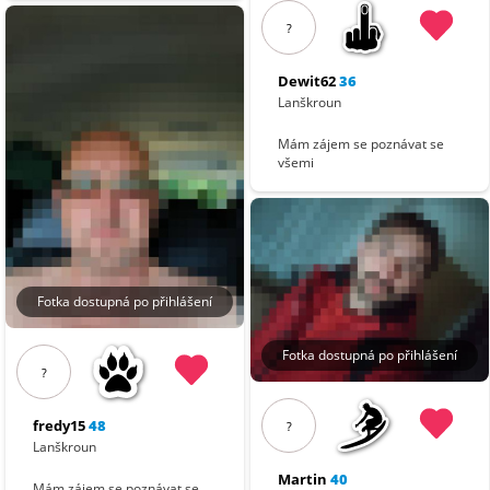
?
Dewit62
36
Lanškroun
Mám zájem se poznávat se
všemi
Fotka dostupná po přihlášení
Fotka dostupná po přihlášení
?
fredy15
48
?
Lanškroun
Martin
40
Mám zájem se poznávat se