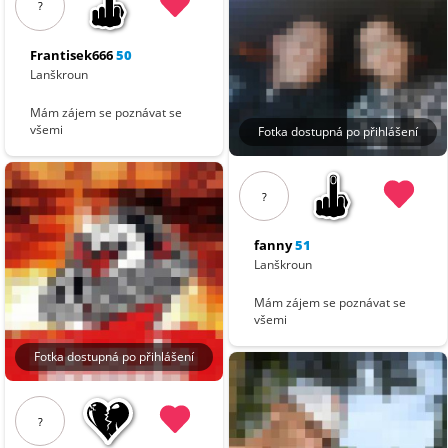
?
Frantisek666
50
Lanškroun
Mám zájem se poznávat se
všemi
Fotka dostupná po přihlášení
?
fanny
51
Lanškroun
Mám zájem se poznávat se
všemi
Fotka dostupná po přihlášení
?