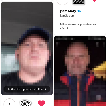
Jsem Maty
16
Lanškroun
Mám zájem se poznávat se
všemi
Fotka dostupná po přihlášení
?