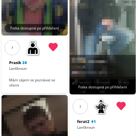
Fotka dostupná po přihlášení
?
Prasik
38
Lanškroun
Mám zájem se poznávat se
všemi
Fotka dostupná po přihlášení
?
ferat2
41
Lanškroun