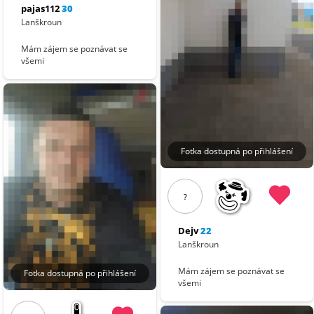
pajas112
30
Lanškroun
Mám zájem se poznávat se
všemi
Fotka dostupná po přihlášení
?
Dejv
22
Lanškroun
Mám zájem se poznávat se
Fotka dostupná po přihlášení
všemi