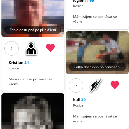
legion11
65
Košice
Mám zájem se poznávat se
všemi
Fotka dostupná po přihlášení
?
Kristian
31
Fotka dostupná po přihlášení
Košice
Mám zájem se poznávat se
všemi
?
buli
39
Košice
Mám zájem se poznávat se
všemi