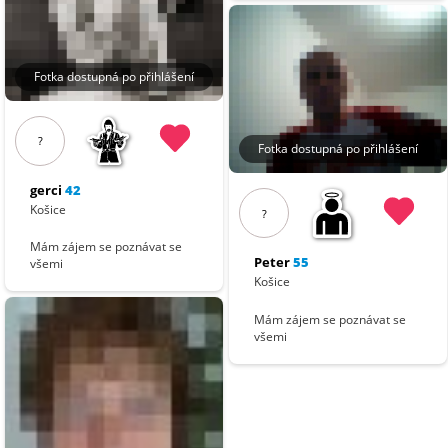
Fotka dostupná po přihlášení
?
Fotka dostupná po přihlášení
gerci
42
Košice
?
Mám zájem se poznávat se
Peter
55
všemi
Košice
Mám zájem se poznávat se
všemi