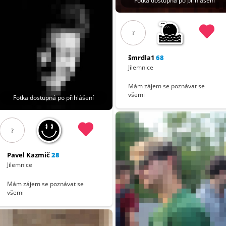
Fotka dostupná po přihlášení
?
šmrdla1
68
Jilemnice
Mám zájem se poznávat se
všemi
Fotka dostupná po přihlášení
?
Pavel Kazmič
28
Jilemnice
Mám zájem se poznávat se
všemi