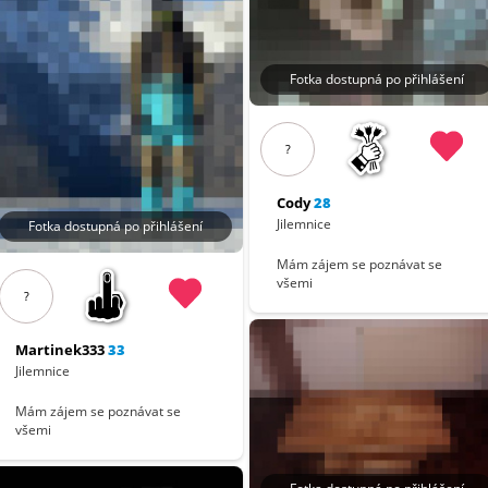
Fotka dostupná po přihlášení
?
Cody
28
Jilemnice
Fotka dostupná po přihlášení
Mám zájem se poznávat se
všemi
?
Martinek333
33
Jilemnice
Mám zájem se poznávat se
všemi