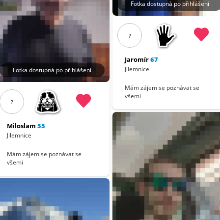
Fotka dostupná po přihlášení
?
Jaromír
67
Jilemnice
Fotka dostupná po přihlášení
Mám zájem se poznávat se
všemi
?
Miloslam
55
Jilemnice
Mám zájem se poznávat se
všemi