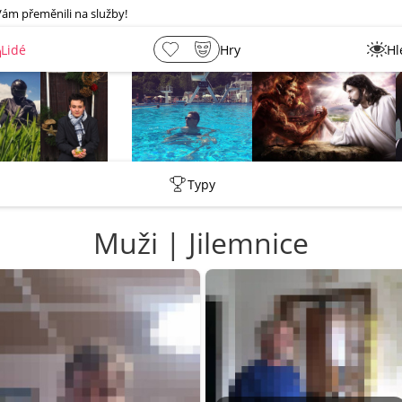
Vám přeměnili na služby!
Lidé
Hry
Hl
rmen
_ujazdovsky_jan
Rsshb17
lebkoun198
Typy
Muži | Jilemnice