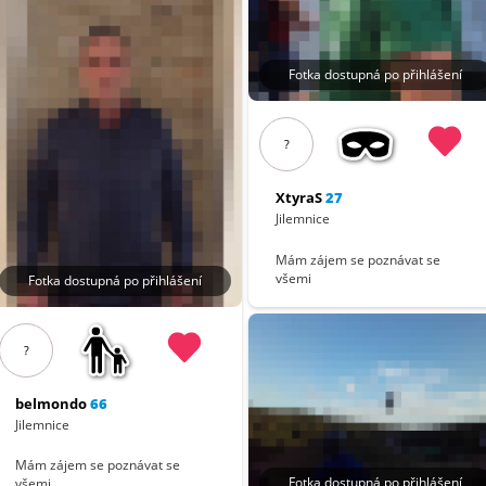
Fotka dostupná po přihlášení
?
XtyraS
27
Jilemnice
Mám zájem se poznávat se
všemi
Fotka dostupná po přihlášení
?
belmondo
66
Jilemnice
Mám zájem se poznávat se
Fotka dostupná po přihlášení
všemi