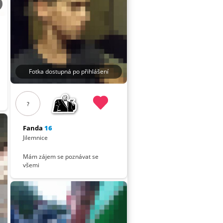
Fotka dostupná po přihlášení
?
Fanda
16
Jilemnice
Mám zájem se poznávat se
všemi