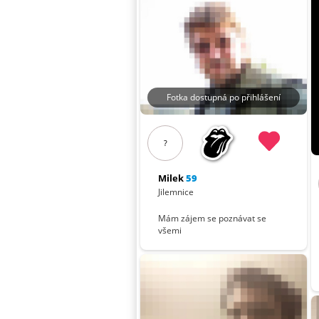
Fotka dostupná po přihlášení
?
Milek
59
Jilemnice
Mám zájem se poznávat se
všemi