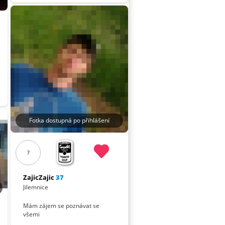
Fotka dostupná po přihlášení
?
ZajicZajic
37
Jilemnice
Mám zájem se poznávat se
všemi