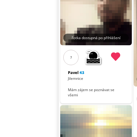
Fotka dostupná po přihlášení
?
Pavel
43
Jilemnice
Mám zájem se poznávat se
všemi