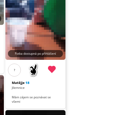
Fotka dostupná po přihlášení
?
Matějje
18
Jilemnice
Mám zájem se poznávat se
všemi