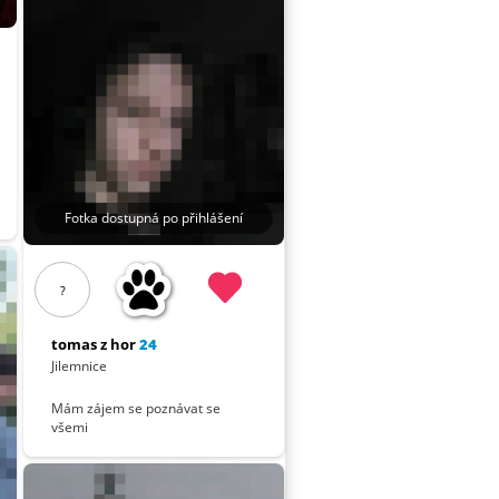
Fotka dostupná po přihlášení
?
tomas z hor
24
Jilemnice
Mám zájem se poznávat se
všemi