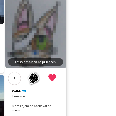
Fotka dostupná po přihlášení
?
Zallik
29
Jilemnice
Mám zájem se poznávat se
všemi