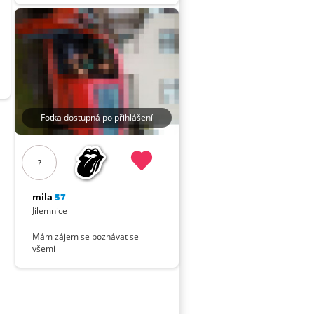
Fotka dostupná po přihlášení
?
mila
57
Jilemnice
Mám zájem se poznávat se
všemi