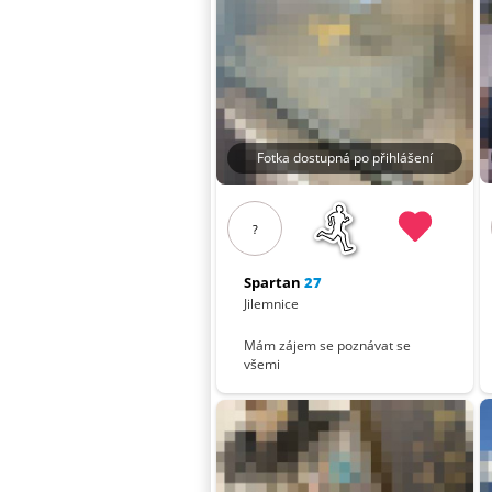
Fotka dostupná po přihlášení
?
Spartan
27
Jilemnice
Mám zájem se poznávat se
všemi