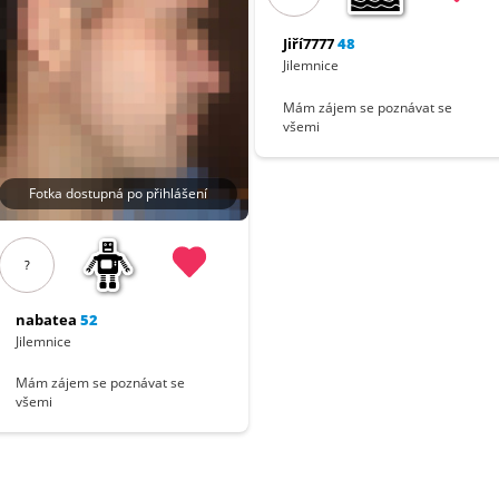
Jiří7777
48
Jilemnice
Mám zájem se poznávat se
všemi
Fotka dostupná po přihlášení
?
nabatea
52
Jilemnice
Mám zájem se poznávat se
všemi