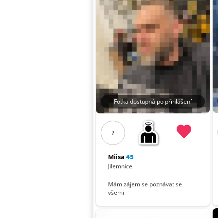
Fotka dostupná po přihlášení
?
Miisa
45
Jilemnice
Mám zájem se poznávat se
všemi