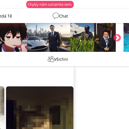
Chyby nám oznamte sem.
edá Tě
Chat
Martin
Tentakovy
shermen
_ujazdovsky_jan
Všichni