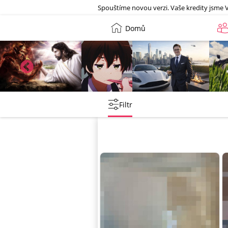
Galerie
Spouštíme novou verzi. Vaše kredity jsme 
Domů
lebkoun198
Martin
Tentakovy
she
Filtr