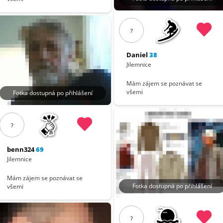
?
Daniel
38
Jilemnice
Mám zájem se poznávat se
všemi
Fotka dostupná po přihlášení
?
benn324
69
Jilemnice
Mám zájem se poznávat se
Fotka dostupná po přihlášení
všemi
?