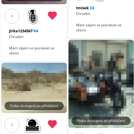
Imisek
23
Chrudim
?
Mám zájem se poznávat se
všemi
Jirka1234567
64
Chrudim
Mám zájem se poznávat se
všemi
Fotka dostupná po přihlášení
Fotka dostupná po přihlášení
?