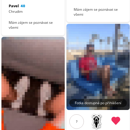
Pavel
40
Mám zájem se poznávat se
Chrudim
všemi
Mám zájem se poznávat se
všemi
Fotka dostupná po přihlášení
?