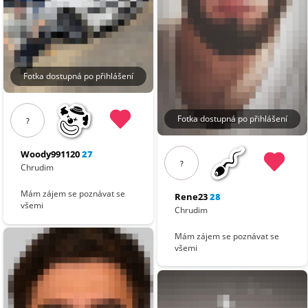
Fotka dostupná po přihlášení
Fotka dostupná po přihlášení
?
Woody991120
27
?
Chrudim
Mám zájem se poznávat se
Rene23
28
všemi
Chrudim
Mám zájem se poznávat se
všemi