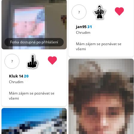
?
jan95
31
Chrudim
Fotka dostupná po přihlášení
Mám zájem se poznávat se
všemi
?
Kluk 14
20
Chrudim
Mám zájem se poznávat se
všemi