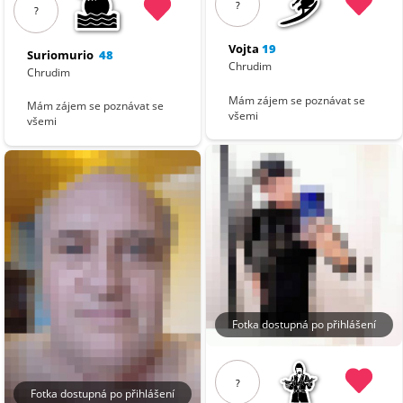
?
?
Vojta
19
Suriomurio
48
Chrudim
Chrudim
Mám zájem se poznávat se
Mám zájem se poznávat se
všemi
všemi
Fotka dostupná po přihlášení
?
Fotka dostupná po přihlášení