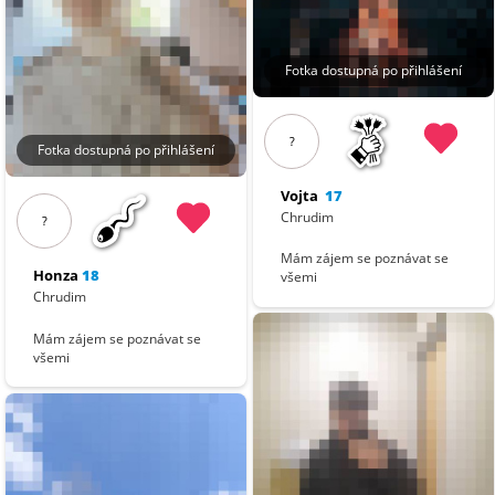
Fotka dostupná po přihlášení
?
Fotka dostupná po přihlášení
Vojta
17
Chrudim
?
Mám zájem se poznávat se
Honza
18
všemi
Chrudim
Mám zájem se poznávat se
všemi