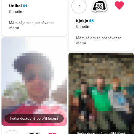
Unikol
61
?
Chrudim
Kjokjo
45
Mám zájem se poznávat se
Chrudim
všemi
Mám zájem se poznávat se
všemi
Fotka dostupná po přihlášení
Fotka dostupná po přihlášení