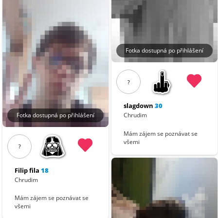
Fotka dostupná po přihlášení
?
slagdown
30
Fotka dostupná po přihlášení
Chrudim
Mám zájem se poznávat se
všemi
?
Filip fila
18
Chrudim
Mám zájem se poznávat se
všemi