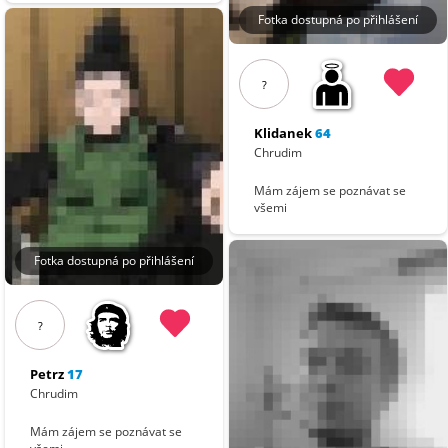
Fotka dostupná po přihlášení
?
Klidanek
64
Chrudim
Mám zájem se poznávat se
všemi
Fotka dostupná po přihlášení
?
Petrz
17
Chrudim
Mám zájem se poznávat se