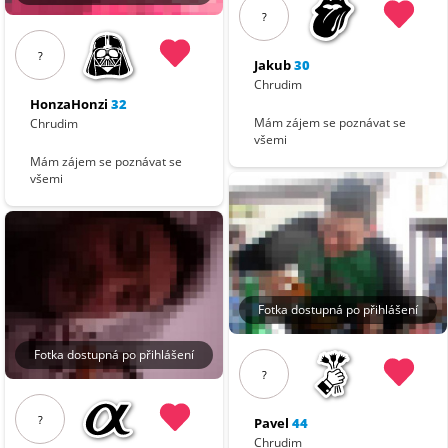
?
?
Jakub
30
Chrudim
HonzaHonzi
32
Mám zájem se poznávat se
Chrudim
všemi
Mám zájem se poznávat se
všemi
Fotka dostupná po přihlášení
Fotka dostupná po přihlášení
?
?
Pavel
44
Chrudim