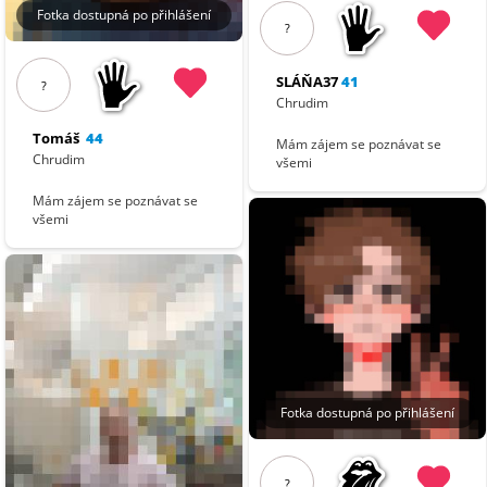
Fotka dostupná po přihlášení
?
SLÁŇA37
41
?
Chrudim
Tomáš
44
Mám zájem se poznávat se
Chrudim
všemi
Mám zájem se poznávat se
všemi
Fotka dostupná po přihlášení
?