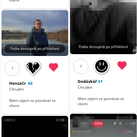
všemi
Fotka dostupná po přihlášení
Fotka dostupná po přihlášení
?
?
Dodávkář
31
HonzaCr
42
Chrudim
Chrudim
Mám zájem se poznávat se
Mám zájem se poznávat se
všemi
všemi