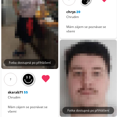
chrys
20
Chrudim
Mám zájem se poznávat se
všemi
Fotka dostupná po přihlášení
?
skarab71
55
Chrudim
Mám zájem se poznávat se
Fotka dostupná po přihlášení
všemi