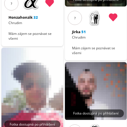
?
Honzahonzik
32
?
Chrudim
Jirka
51
Mám zájem se poznávat se
Chrudim
všemi
Mám zájem se poznávat se
všemi
Fotka dostupná po přihlášení
Fotka dostupná po přihlášení