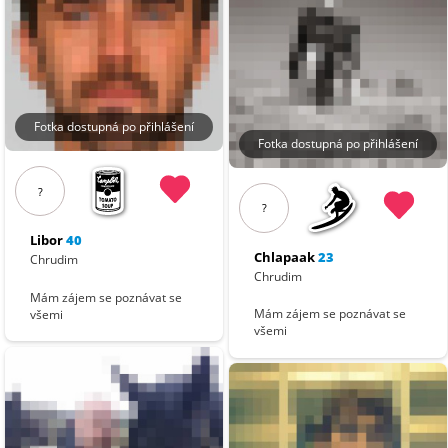
Fotka dostupná po přihlášení
Fotka dostupná po přihlášení
?
?
Libor
40
Chlapaak
23
Chrudim
Chrudim
Mám zájem se poznávat se
Mám zájem se poznávat se
všemi
všemi