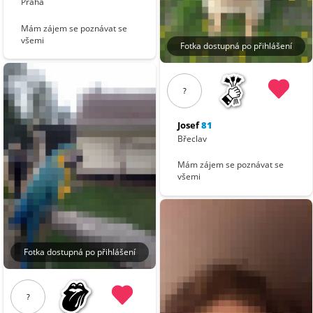
Praha
Mám zájem se poznávat se
všemi
Fotka dostupná po přihlášení
?
Josef
81
Břeclav
Mám zájem se poznávat se
všemi
Fotka dostupná po přihlášení
?