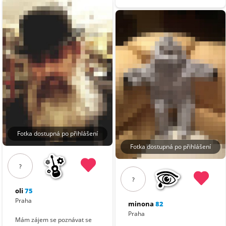
Fotka dostupná po přihlášení
Fotka dostupná po přihlášení
?
?
oli
75
Praha
minona
82
Praha
Mám zájem se poznávat se