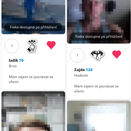
Fotka dostupná po přihlášení
Fotka dostupná po přihlášení
?
?
ladik
70
Brno
Zajda
126
Hodonín
Mám zájem se poznávat se
všemi
Mám zájem se poznávat se
všemi