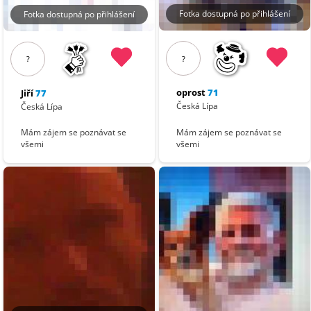
Fotka dostupná po přihlášení
Fotka dostupná po přihlášení
?
?
oprost
71
Jiří
77
Česká Lípa
Česká Lípa
Mám zájem se poznávat se
Mám zájem se poznávat se
všemi
všemi