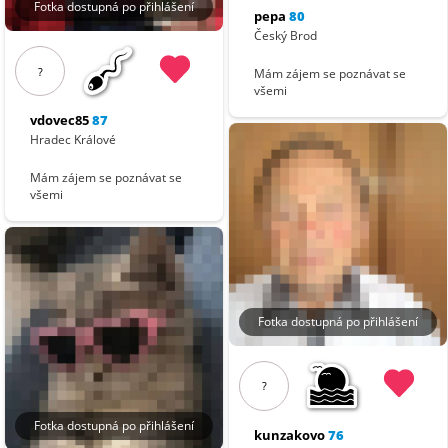
Fotka dostupná po přihlášení
pepa
80
Český Brod
?
Mám zájem se poznávat se
všemi
vdovec85
87
Hradec Králové
Mám zájem se poznávat se
všemi
Fotka dostupná po přihlášení
?
Fotka dostupná po přihlášení
kunzakovo
76