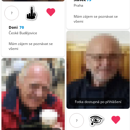
Praha
?
Mám zájem se poznávat se
všemi
Doni
70
České Budějovice
Mám zájem se poznávat se
všemi
Fotka dostupná po přihlášení
?