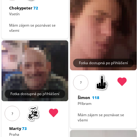
Chokypeter
72
Vsetín
Mám zájem se poznávat se
všemi
Fotka dostupná po přihlášení
?
Fotka dostupná po přihlášení
Šimon
118
Příbram
?
Mám zájem se poznávat se
všemi
Marty
73
Praha