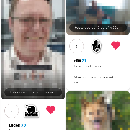
Fotka dostupná po přihlášení
?
vl56
71
České Budějovice
Mám zájem se poznávat se
všemi
Fotka dostupná po přihlášení
?
Luděk
70