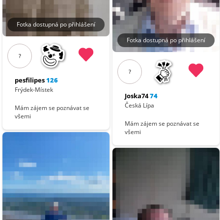
Fotka dostupná po přihlášení
Fotka dostupná po přihlášení
?
?
pesfilipes
126
Frýdek-Místek
Joska74
74
Česká Lípa
Mám zájem se poznávat se
všemi
Mám zájem se poznávat se
všemi