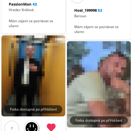
PassionMan
42
Hradec Králové
Host_199998
52
Beroun
Mám zájem se poznávat se
všemi
Mám zájem se poznávat se
všemi
Fotka dostupná po přihlášení
Fotka dostupná po přihlášení
?