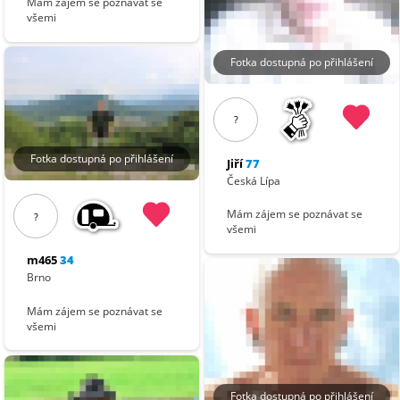
Mám zájem se poznávat se
všemi
Fotka dostupná po přihlášení
?
Fotka dostupná po přihlášení
Jiří
77
Česká Lípa
Mám zájem se poznávat se
?
všemi
m465
34
Brno
Mám zájem se poznávat se
všemi
Fotka dostupná po přihlášení