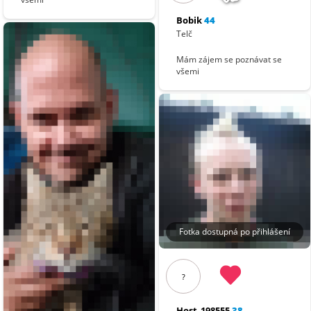
Bobik
44
Telč
Mám zájem se poznávat se
všemi
Fotka dostupná po přihlášení
?
Host_198555
38