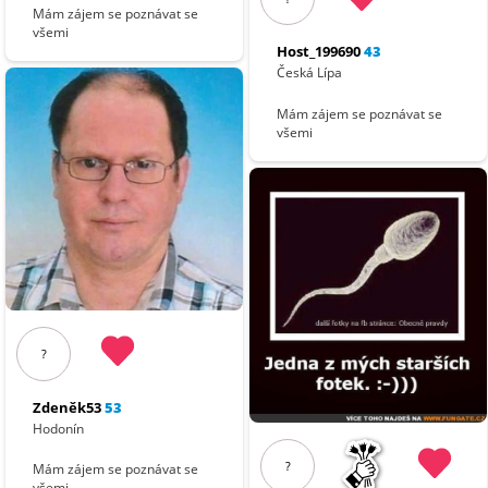
Mám zájem se poznávat se
všemi
Host_199690
43
Česká Lípa
Mám zájem se poznávat se
všemi
?
Zdeněk53
53
Hodonín
?
Mám zájem se poznávat se
všemi