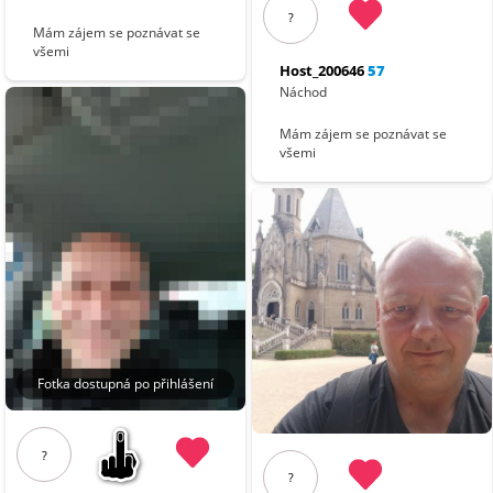
?
Mám zájem se poznávat se
všemi
Host_200646
57
Náchod
Mám zájem se poznávat se
všemi
Fotka dostupná po přihlášení
?
?