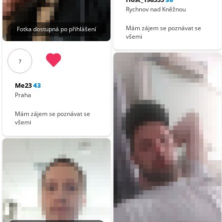
Rychnov nad Kněžnou
Mám zájem se poznávat se
Fotka dostupná po přihlášení
všemi
?
Me23
43
Praha
Mám zájem se poznávat se
všemi