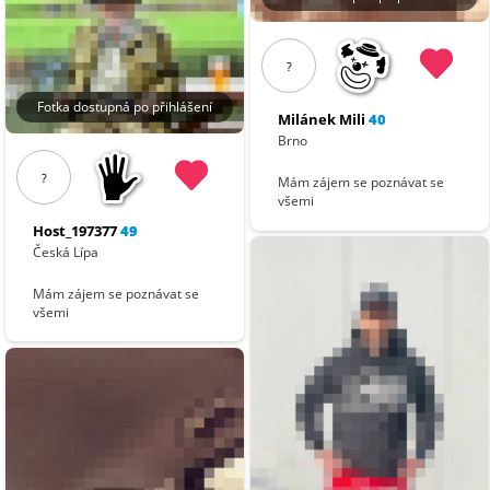
?
Fotka dostupná po přihlášení
Milánek Mili
40
Brno
?
Mám zájem se poznávat se
všemi
Host_197377
49
Česká Lípa
Mám zájem se poznávat se
všemi