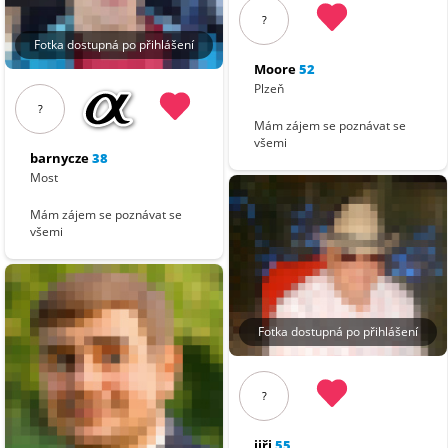
?
Fotka dostupná po přihlášení
Moore
52
Plzeň
?
Mám zájem se poznávat se
všemi
barnycze
38
Most
Mám zájem se poznávat se
všemi
Fotka dostupná po přihlášení
?
jiři
55