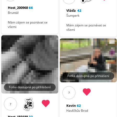
Host_200968
66
Vláďa
42
Bruntál
Šumperk
Mám zájem se poznávat se
Mám zájem se poznávat se
všemi
všemi
Fotka dostupná po přihlášení
Fotka dostupná po přihlášení
?
?
Kevin
62
Havlíčkův Brod
Host_150188
33