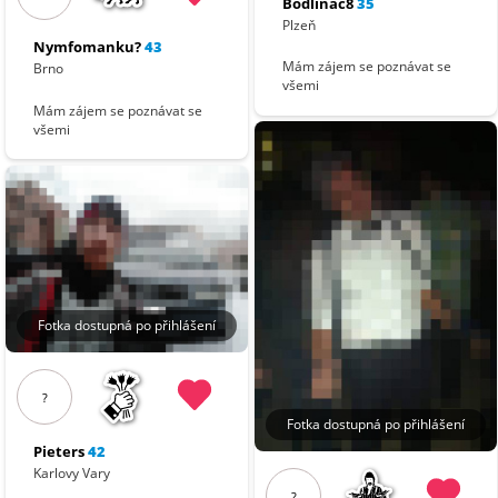
Bodlinac8
35
Plzeň
Nymfomanku?
43
Mám zájem se poznávat se
Brno
všemi
Mám zájem se poznávat se
všemi
Fotka dostupná po přihlášení
?
Fotka dostupná po přihlášení
Pieters
42
Karlovy Vary
?