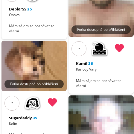
DeblorSS
35
Opava
Mám zájem se poznávat se
Fotka dostupná po přihlášení
všemi
?
Kamil
36
Karlovy Vary
Mám zájem se poznávat se
Fotka dostupná po přihlášení
všemi
?
Sugardaddy
35
Kolín