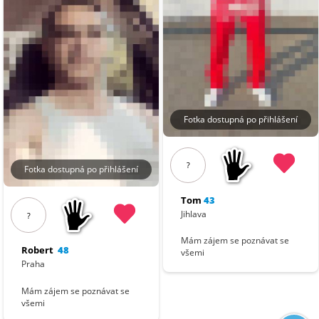
Fotka dostupná po přihlášení
?
Fotka dostupná po přihlášení
Tom
43
Jihlava
?
Mám zájem se poznávat se
Robert
48
všemi
Praha
Mám zájem se poznávat se
všemi