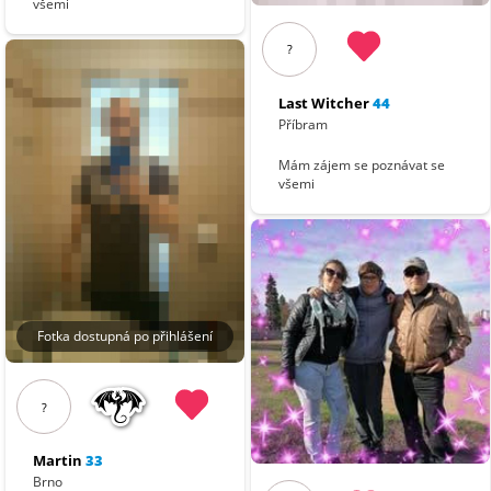
všemi
?
Last Witcher
44
Příbram
Mám zájem se poznávat se
všemi
Fotka dostupná po přihlášení
?
Martin
33
Brno