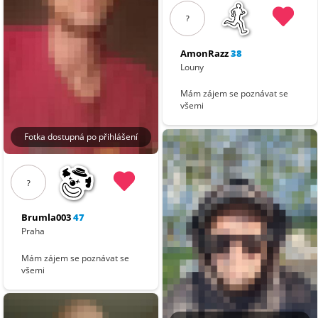
?
AmonRazz
38
Louny
Mám zájem se poznávat se
všemi
Fotka dostupná po přihlášení
?
Brumla003
47
Praha
Mám zájem se poznávat se
všemi