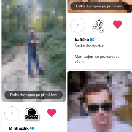
Fotka dostupná po přihlášení
?
kafíčko
50
České Budějovice
Mám zájem se poznávat se
všemi
Fotka dostupná po přihlášení
?
Milihajzlik
40