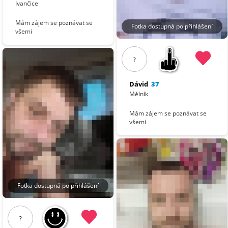
Ivančice
Mám zájem se poznávat se
Fotka dostupná po přihlášení
všemi
?
Dávid
37
Mělník
Mám zájem se poznávat se
všemi
Fotka dostupná po přihlášení
?