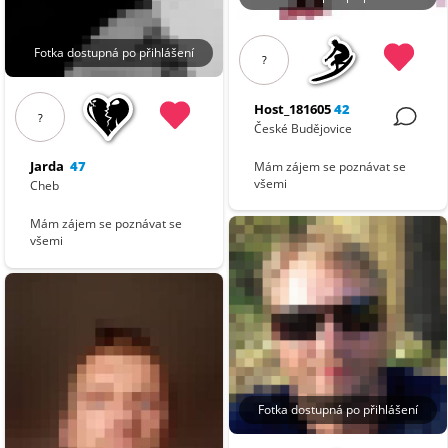
Fotka dostupná po přihlášení
?
Host_181605
42
?
České Budějovice
Jarda
47
Mám zájem se poznávat se
všemi
Cheb
Mám zájem se poznávat se
všemi
Fotka dostupná po přihlášení