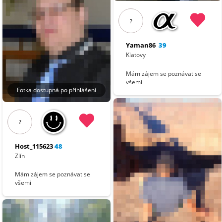
?
Yaman86
39
Klatovy
Mám zájem se poznávat se
všemi
Fotka dostupná po přihlášení
?
Host_115623
48
Zlín
Mám zájem se poznávat se
všemi