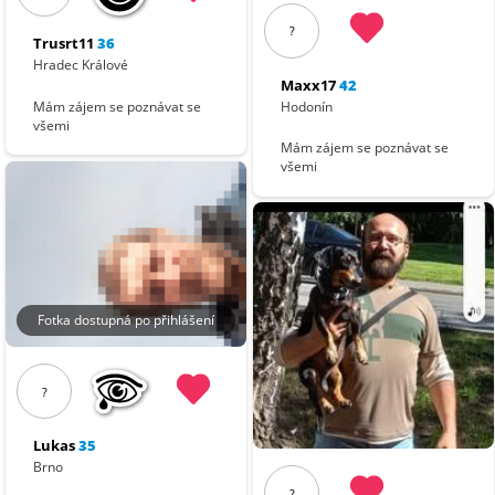
?
Trusrt11
36
Hradec Králové
Maxx17
42
Hodonín
Mám zájem se poznávat se
všemi
Mám zájem se poznávat se
všemi
Fotka dostupná po přihlášení
?
Lukas
35
Brno
?