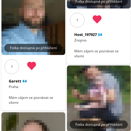
Fotka dostupná po přihlášení
?
Host_197927
36
Znojmo
Fotka dostupná po přihlášení
Mám zájem se poznávat se
všemi
?
Garett
44
Praha
Mám zájem se poznávat se
všemi
Fotka dostupná po přihlášení