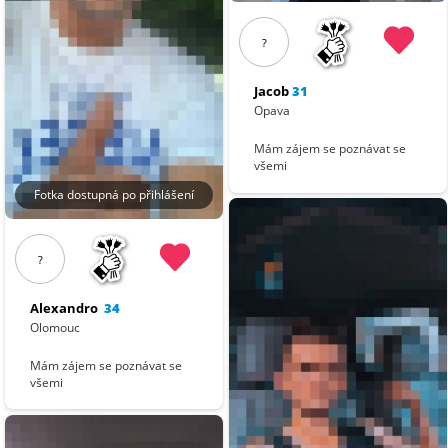
?
Jacob
31
Opava
Mám zájem se poznávat se
všemi
Fotka dostupná po přihlášení
?
Alexandro
34
Olomouc
Mám zájem se poznávat se
všemi