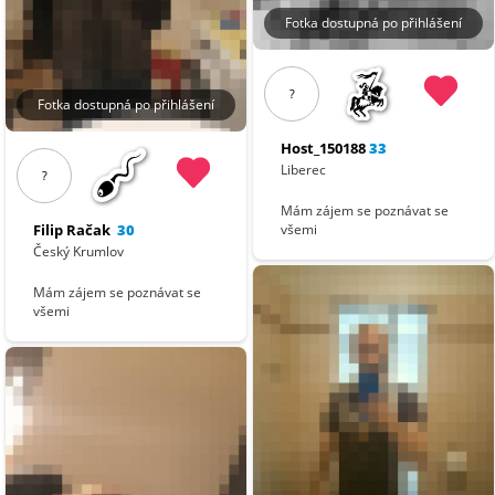
Fotka dostupná po přihlášení
?
Fotka dostupná po přihlášení
Host_150188
33
Liberec
?
Mám zájem se poznávat se
Filip Račak
30
všemi
Český Krumlov
Mám zájem se poznávat se
všemi