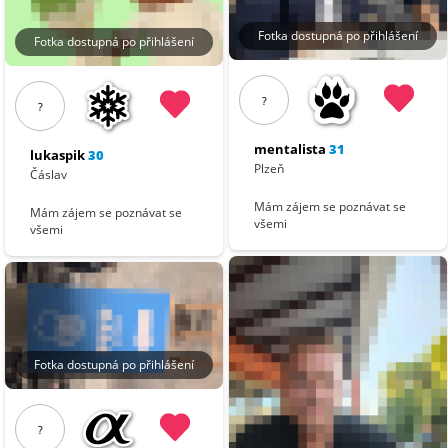
Fotka dostupná po přihlášení
Fotka dostupná po přihlášení
?
?
mentalista
31
lukaspik
30
Plzeň
Čáslav
Mám zájem se poznávat se
Mám zájem se poznávat se
všemi
všemi
Fotka dostupná po přihlášení
?