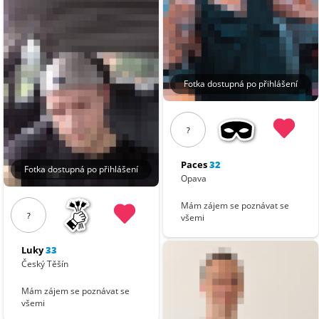
Fotka dostupná po přihlášení
?
Paces
32
Fotka dostupná po přihlášení
Opava
Mám zájem se poznávat se
?
všemi
Luky
33
Český Těšín
Mám zájem se poznávat se
všemi