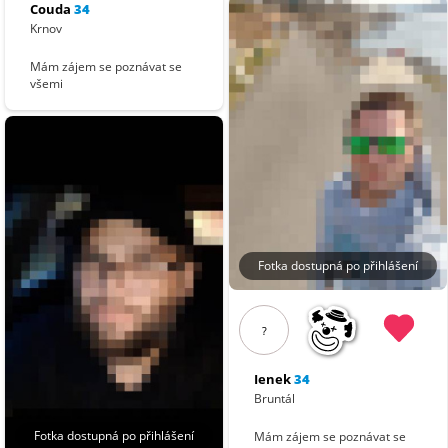
Couda
34
Krnov
Mám zájem se poznávat se
všemi
Fotka dostupná po přihlášení
?
Ienek
34
Bruntál
Fotka dostupná po přihlášení
Mám zájem se poznávat se