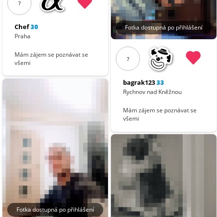
?
Chef
30
Fotka dostupná po přihlášení
Praha
Mám zájem se poznávat se
?
všemi
bagrak123
33
Rychnov nad Kněžnou
Mám zájem se poznávat se
všemi
Fotka dostupná po přihlášení