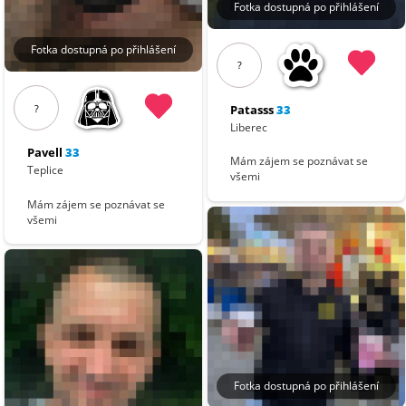
Fotka dostupná po přihlášení
Fotka dostupná po přihlášení
?
?
Patasss
33
Liberec
Pavell
33
Mám zájem se poznávat se
Teplice
všemi
Mám zájem se poznávat se
všemi
Fotka dostupná po přihlášení