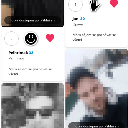
?
Jan
30
Fotka dostupná po přihlášení
Opava
Mám zájem se poznávat se
?
všemi
Pelhrimak
32
Pelhřimov
Mám zájem se poznávat se
všemi
Fotka dostupná po přihlášení