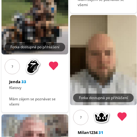
všemi
Fotka dostupná po přihlášení
?
Jenda
33
Klatovy
Fotka dostupná po přihlášení
Mám zájem se poznávat se
všemi
?
Milan1234
31