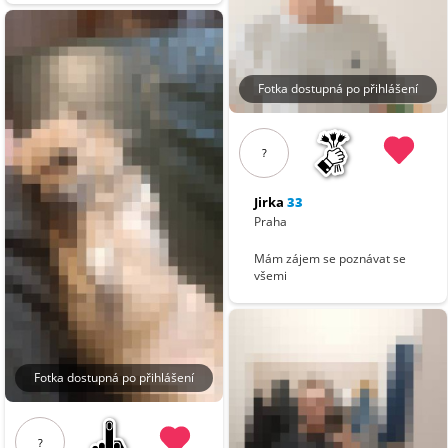
Fotka dostupná po přihlášení
?
Jirka
33
Praha
Mám zájem se poznávat se
všemi
Fotka dostupná po přihlášení
?