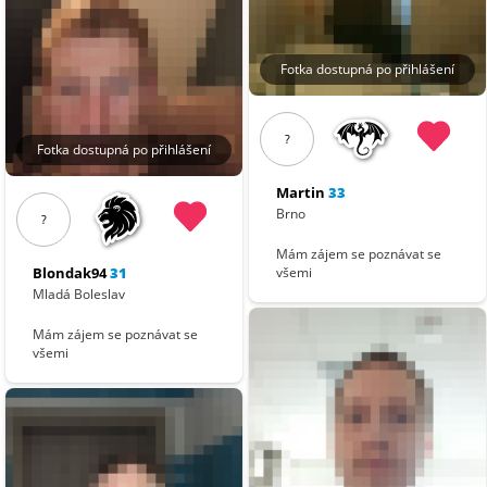
Fotka dostupná po přihlášení
?
Fotka dostupná po přihlášení
Martin
33
Brno
?
Mám zájem se poznávat se
Blondak94
31
všemi
Mladá Boleslav
Mám zájem se poznávat se
všemi