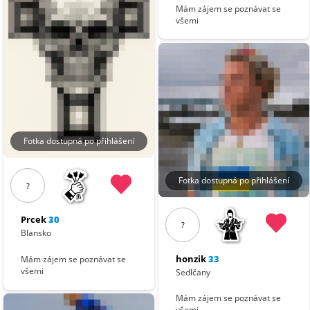
Mám zájem se poznávat se
všemi
Fotka dostupná po přihlášení
Fotka dostupná po přihlášení
?
Prcek
30
?
Blansko
honzik
33
Mám zájem se poznávat se
všemi
Sedlčany
Mám zájem se poznávat se
všemi