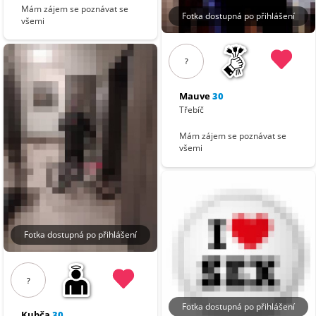
Mám zájem se poznávat se
Fotka dostupná po přihlášení
všemi
?
Mauve
30
Třebíč
Mám zájem se poznávat se
všemi
Fotka dostupná po přihlášení
?
Fotka dostupná po přihlášení
Kubča
30