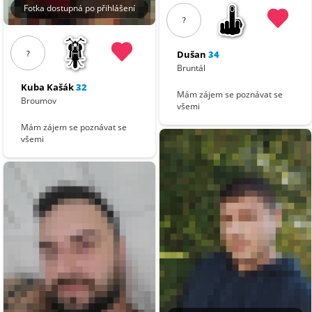
Fotka dostupná po přihlášení
?
?
Dušan
34
Bruntál
Kuba Kašák
32
Mám zájem se poznávat se
Broumov
všemi
Mám zájem se poznávat se
všemi