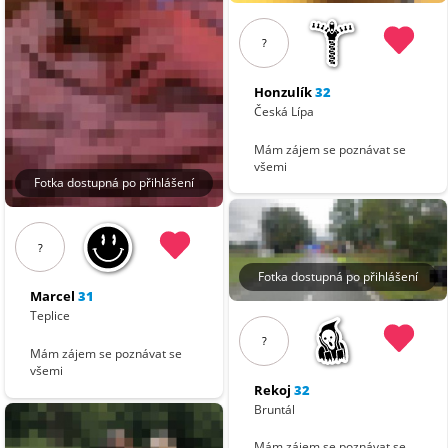
?
Honzulík
32
Česká Lípa
Mám zájem se poznávat se
všemi
Fotka dostupná po přihlášení
?
Fotka dostupná po přihlášení
Marcel
31
Teplice
?
Mám zájem se poznávat se
všemi
Rekoj
32
Bruntál
Mám zájem se poznávat se