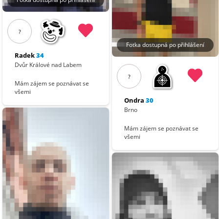
?
Fotka dostupná po přihlášení
Radek
34
Dvůr Králové nad Labem
?
Mám zájem se poznávat se
všemi
Ondra
30
Brno
Mám zájem se poznávat se
všemi