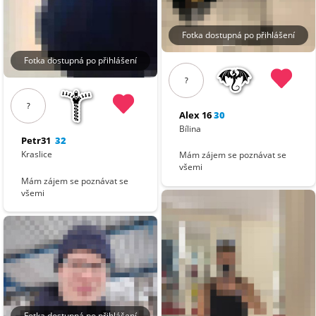
Fotka dostupná po přihlášení
Fotka dostupná po přihlášení
?
?
Alex 16
30
Bílina
Petr31
32
Kraslice
Mám zájem se poznávat se
všemi
Mám zájem se poznávat se
všemi
Fotka dostupná po přihlášení