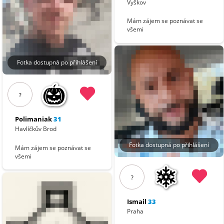
Vyškov
Mám zájem se poznávat se
všemi
Fotka dostupná po přihlášení
?
Polimaniak
31
Havlíčkův Brod
Fotka dostupná po přihlášení
Mám zájem se poznávat se
všemi
?
Ismail
33
Praha