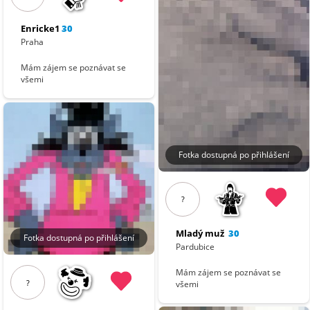
Enricke1
30
Praha
Mám zájem se poznávat se
všemi
Fotka dostupná po přihlášení
?
Mladý muž
30
Fotka dostupná po přihlášení
Pardubice
Mám zájem se poznávat se
?
všemi