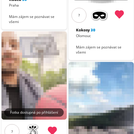
Praha
?
Mám zájem se poznávat se
všemi
Kokosy
30
Olomouc
Mám zájem se poznávat se
všemi
Fotka dostupná po přihlášení
?