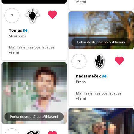
všemi
?
Tomáš
34
Strakonice
Fotka dostupná po přihlášení
Mám zájem se poznávat se
všemi
?
nadsameček
34
Praha
Mám zájem se poznávat se
všemi
Fotka dostupná po přihlášení