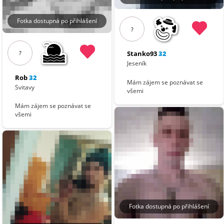
Fotka dostupná po přihlášení
?
?
Stanko93
32
Jeseník
Rob
32
Mám zájem se poznávat se
Svitavy
všemi
Mám zájem se poznávat se
všemi
Fotka dostupná po přihlášení