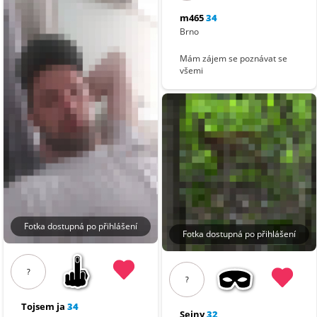
m465
34
Brno
Mám zájem se poznávat se
všemi
Fotka dostupná po přihlášení
Fotka dostupná po přihlášení
?
?
Tojsem ja
34
Sejny
32