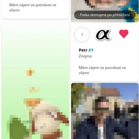
Mám zájem se poznávat se
všemi
Fotka dostupná po přihlášení
?
Petr
31
Znojmo
Mám zájem se poznávat se
všemi