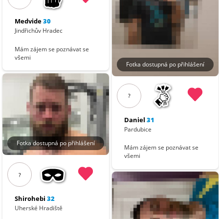
Medvide
30
Jindřichův Hradec
Mám zájem se poznávat se
všemi
Fotka dostupná po přihlášení
?
Daniel
31
Pardubice
Fotka dostupná po přihlášení
Mám zájem se poznávat se
všemi
?
Shirohebi
32
Uherské Hradiště