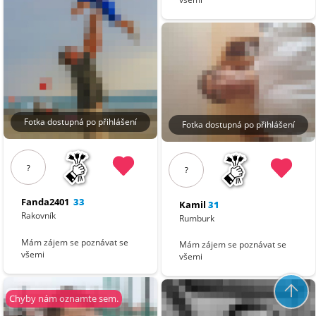
Fotka dostupná po přihlášení
Fotka dostupná po přihlášení
?
?
Fanda2401
33
Kamil
31
Rakovník
Rumburk
Mám zájem se poznávat se
Mám zájem se poznávat se
všemi
všemi
Chyby nám oznamte sem.