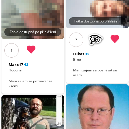
Fotka dostupná po přihlášení
Fotka dostupná po přihlášení
?
?
Lukas
35
Brno
Maxx17
42
Hodonín
Mám zájem se poznávat se
všemi
Mám zájem se poznávat se
všemi