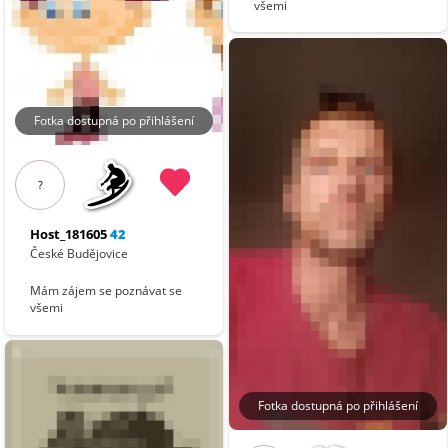
všemi
Fotka dostupná po přihlášení
?
Host_181605
42
České Budějovice
Mám zájem se poznávat se
všemi
Fotka dostupná po přihlášení