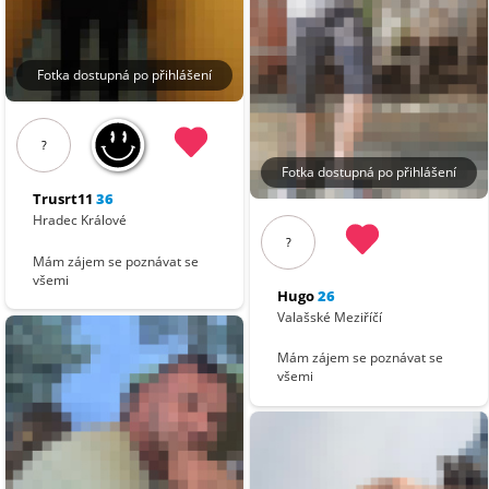
Fotka dostupná po přihlášení
?
Fotka dostupná po přihlášení
Trusrt11
36
Hradec Králové
?
Mám zájem se poznávat se
všemi
Hugo
26
Valašské Meziříčí
Mám zájem se poznávat se
všemi