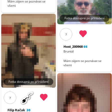
Mám zájem se poznávat se
všemi
Fotka dostupná po přihlášení
?
Host_200968
66
Bruntál
Mám zájem se poznávat se
všemi
Fotka dostupná po přihlášení
?
Filip Račak
30