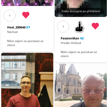
Fotka dostupná po přihlášení
?
?
Host_200646
57
Náchod
PassionMan
42
Mám zájem se poznávat se
Hradec Králové
všemi
Mám zájem se poznávat se
všemi