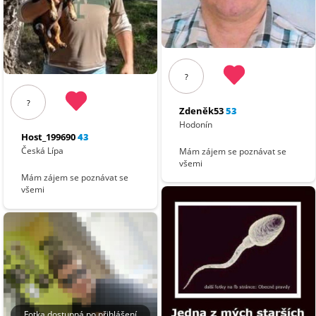
?
?
Zdeněk53
53
Hodonín
Host_199690
43
Česká Lípa
Mám zájem se poznávat se
všemi
Mám zájem se poznávat se
všemi
Fotka dostupná po přihlášení