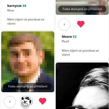
barnycze
38
Fotka dostupná po přihlášení
Most
Mám zájem se poznávat se
všemi
?
Moore
52
Plzeň
Mám zájem se poznávat se
všemi
Fotka dostupná po přihlášení
?