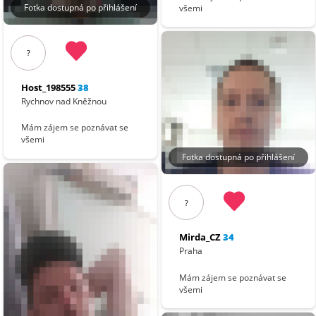
Fotka dostupná po přihlášení
všemi
?
Host_198555
38
Rychnov nad Kněžnou
Mám zájem se poznávat se
všemi
Fotka dostupná po přihlášení
?
Mirda_CZ
34
Praha
Mám zájem se poznávat se
všemi