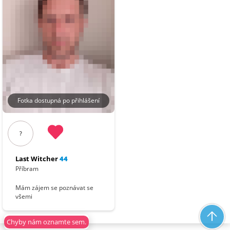
Fotka dostupná po přihlášení
?
Last Witcher
44
Příbram
Mám zájem se poznávat se
všemi
Chyby nám oznamte sem.