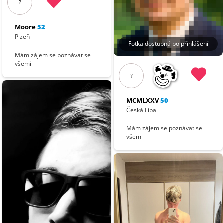
?
Moore
52
Plzeň
Fotka dostupná po přihlášení
Mám zájem se poznávat se
všemi
?
MCMLXXV
50
Česká Lípa
Mám zájem se poznávat se
všemi