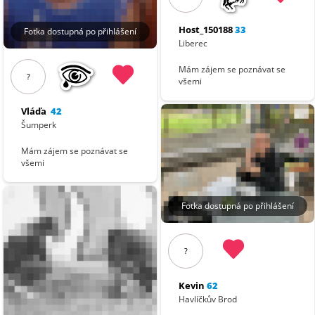
Host_150188
33
Fotka dostupná po přihlášení
Liberec
Mám zájem se poznávat se
?
všemi
Vláďa
42
Šumperk
Mám zájem se poznávat se
všemi
Fotka dostupná po přihlášení
?
Kevin
62
Havlíčkův Brod