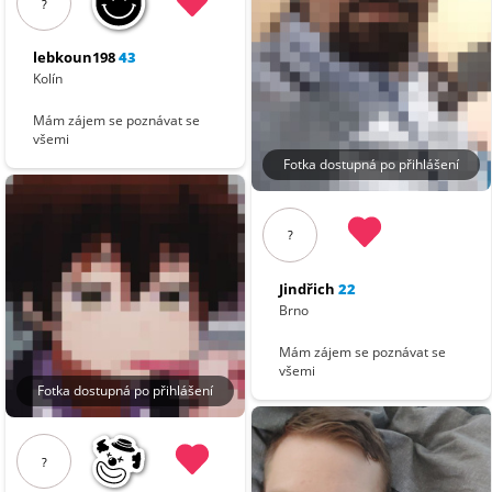
?
lebkoun198
43
Kolín
Mám zájem se poznávat se
všemi
Fotka dostupná po přihlášení
?
Jindřich
22
Brno
Mám zájem se poznávat se
všemi
Fotka dostupná po přihlášení
?