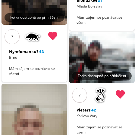
Blondak94
31
Mladá Boleslav
Fotka dostupná po přihlášení
Mám zájem se poznávat se
všemi
?
Nymfomanku?
43
Brno
Mám zájem se poznávat se
všemi
Fotka dostupná po přihlášení
?
Pieters
42
Karlovy Vary
Mám zájem se poznávat se
všemi