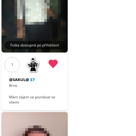
Fotka dostupná po přihlášení
?
@SAKUL@
37
Brno
Mám zájem se poznávat se
všemi