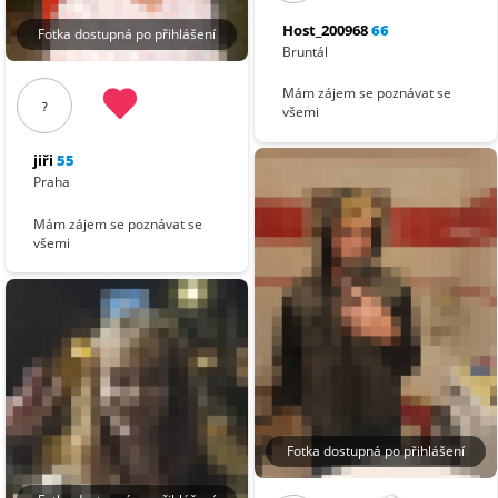
Host_200968
66
Fotka dostupná po přihlášení
Bruntál
Mám zájem se poznávat se
?
všemi
jiři
55
Praha
Mám zájem se poznávat se
všemi
Fotka dostupná po přihlášení