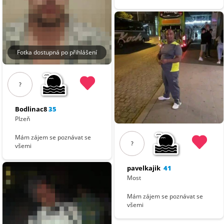
Fotka dostupná po přihlášení
?
Bodlinac8
35
Plzeň
Mám zájem se poznávat se
?
všemi
pavelkajik
41
Most
Mám zájem se poznávat se
všemi