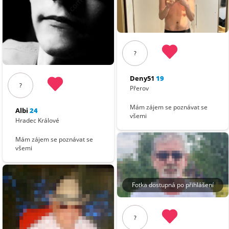
?
Deny51
19
?
Přerov
Mám zájem se poznávat se
Albi
24
všemi
Hradec Králové
Mám zájem se poznávat se
všemi
Fotka dostupná po přihlášení
?