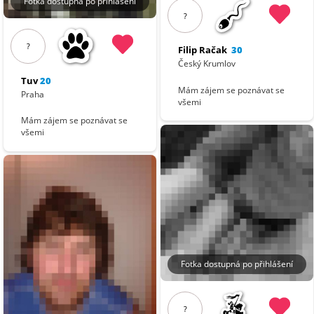
Fotka dostupná po přihlášení
?
?
Filip Račak
30
Český Krumlov
Tuv
20
Mám zájem se poznávat se
Praha
všemi
Mám zájem se poznávat se
všemi
Fotka dostupná po přihlášení
?