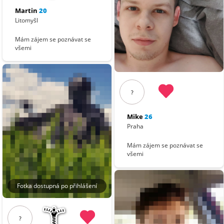
Martin
20
Litomyšl
Mám zájem se poznávat se
všemi
?
Mike
26
Praha
Mám zájem se poznávat se
všemi
Fotka dostupná po přihlášení
?