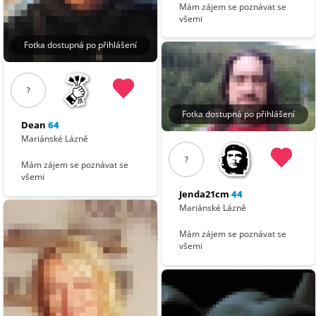
Mám zájem se poznávat se
všemi
Fotka dostupná po přihlášení
?
Fotka dostupná po přihlášení
Dean
64
Mariánské Lázně
?
Mám zájem se poznávat se
všemi
Jenda21cm
44
Mariánské Lázně
Mám zájem se poznávat se
všemi