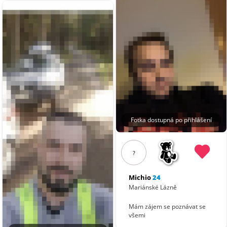
Fotka dostupná po přihlášení
?
Michio
24
Mariánské Lázně
Mám zájem se poznávat se
všemi