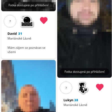
Fotka dostupná po přihlášení
?
David
31
Mariánské Lázně
Mám zájem se poznávat se
všemi
Fotka dostupná po přihlášení
?
Lukyn
38
Mariánské Lázně