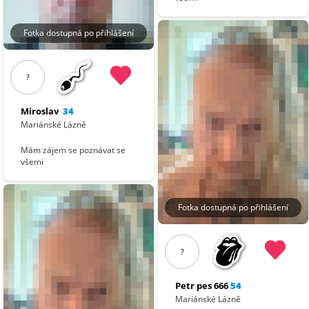
Fotka dostupná po přihlášení
?
Miroslav
34
Mariánské Lázně
Mám zájem se poznávat se
všemi
Fotka dostupná po přihlášení
?
Petr pes 666
54
Mariánské Lázně