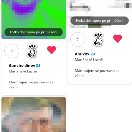
Fotka dostupná po přihlášení
Fotka dostupná po přihlášení
?
?
Amixxx
33
Mariánské Lázně
Gancho dinev
35
Mám zájem se poznávat se
Mariánské Lázně
všemi
Mám zájem se poznávat se
všemi