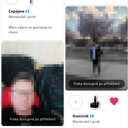
Capajew
32
Mariánské Lázně
Mám zájem se poznávat se
všemi
Fotka dostupná po přihlášení
?
Dominik
29
Fotka dostupná po přihlášení
Mariánské Lázně