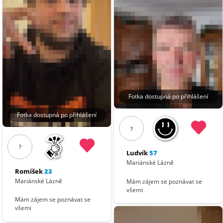
Fotka dostupná po přihlášení
Fotka dostupná po přihlášení
?
?
Ludvík
57
Mariánské Lázně
Romíšek
23
Mariánské Lázně
Mám zájem se poznávat se
všemi
Mám zájem se poznávat se
všemi