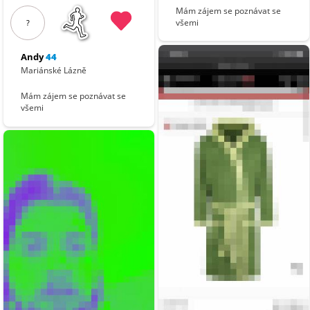
Mám zájem se poznávat se
všemi
?
Andy
44
Mariánské Lázně
Mám zájem se poznávat se
všemi