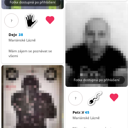
Fotka dostupná po přihlášení
?
Dejv
38
Mariánské Lázně
Mám zájem se poznávat se
všemi
Fotka dostupná po přihlášení
?
Petr.V
45
Mariánské Lázně