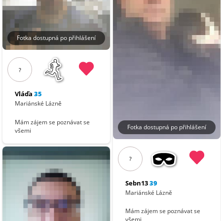
Fotka dostupná po přihlášení
?
Vláďa
35
Mariánské Lázně
Mám zájem se poznávat se
Fotka dostupná po přihlášení
všemi
?
Sebn13
39
Mariánské Lázně
Mám zájem se poznávat se
všemi