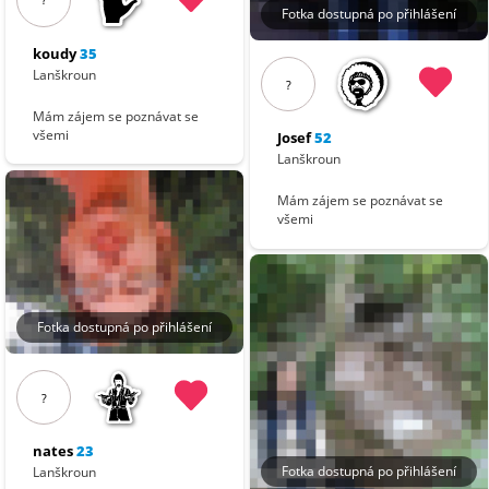
Fotka dostupná po přihlášení
koudy
35
Lanškroun
?
Mám zájem se poznávat se
všemi
Josef
52
Lanškroun
Mám zájem se poznávat se
všemi
Fotka dostupná po přihlášení
?
nates
23
Fotka dostupná po přihlášení
Lanškroun