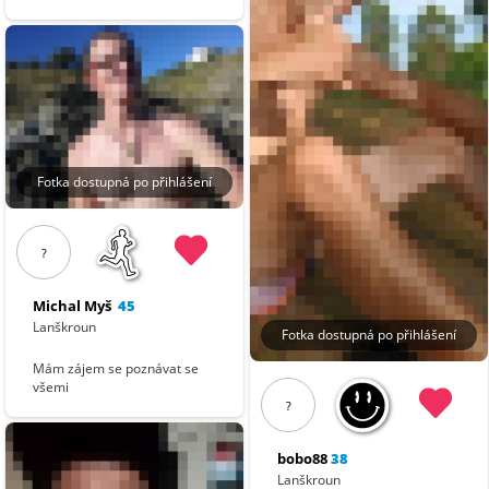
Fotka dostupná po přihlášení
?
Michal Myš
45
Lanškroun
Fotka dostupná po přihlášení
Mám zájem se poznávat se
všemi
?
bobo88
38
Lanškroun