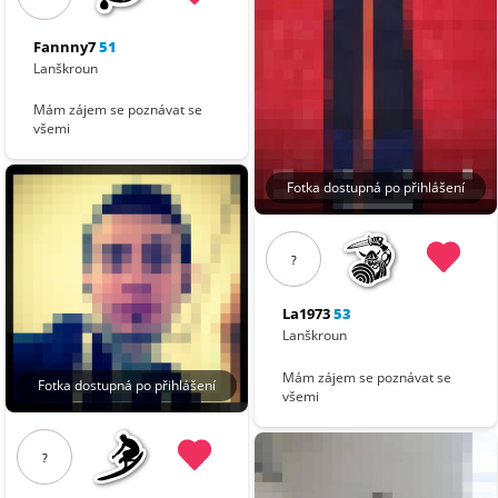
Fannny7
51
Lanškroun
Mám zájem se poznávat se
všemi
Fotka dostupná po přihlášení
?
La1973
53
Lanškroun
Mám zájem se poznávat se
Fotka dostupná po přihlášení
všemi
?