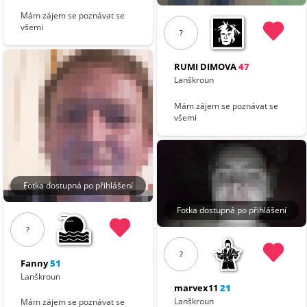
Mám zájem se poznávat se
všemi
?
RUMI DIMOVA
47
Lanškroun
Mám zájem se poznávat se
všemi
Fotka dostupná po přihlášení
Fotka dostupná po přihlášení
?
?
Fanny
51
Lanškroun
marvex11
21
Lanškroun
Mám zájem se poznávat se