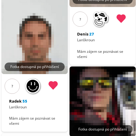
?
Denis
27
Lanškroun
Mám zájem se poznávat se
všemi
Fotka dostupná po přihlášení
?
Radek
55
Lanškroun
Mám zájem se poznávat se
všemi
Fotka dostupná po přihlášení