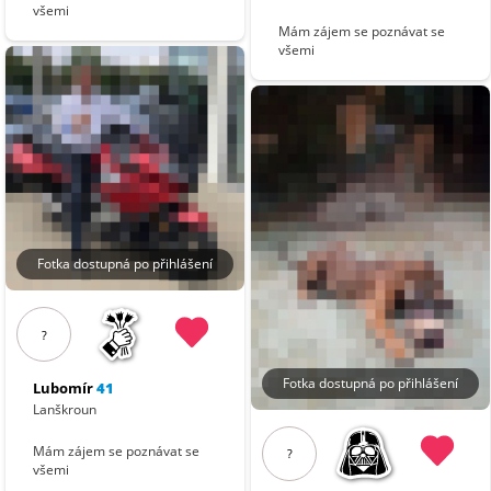
všemi
Mám zájem se poznávat se
všemi
Fotka dostupná po přihlášení
?
Fotka dostupná po přihlášení
Lubomír
41
Lanškroun
Mám zájem se poznávat se
?
všemi