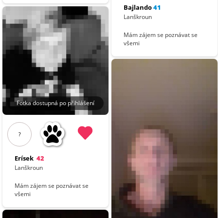
Bajlando
41
Lanškroun
Mám zájem se poznávat se
všemi
Fotka dostupná po přihlášení
?
Erísek
42
Lanškroun
Mám zájem se poznávat se
všemi