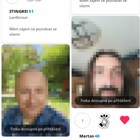
Mám zájem se poznávat se
všemi
STINGREI
51
Lanškroun
Mám zájem se poznávat se
všemi
Fotka dostupná po přihlášení
?
Fotka dostupná po přihlášení
Martas
40