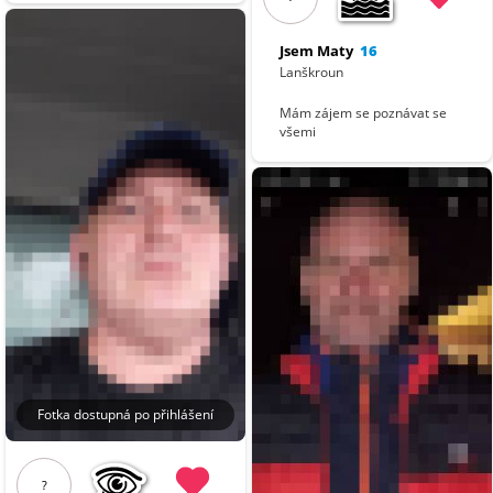
Jsem Maty
16
Lanškroun
Mám zájem se poznávat se
všemi
Fotka dostupná po přihlášení
?