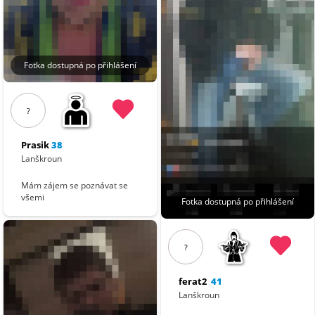
Fotka dostupná po přihlášení
?
Prasik
38
Lanškroun
Mám zájem se poznávat se
všemi
Fotka dostupná po přihlášení
?
ferat2
41
Lanškroun