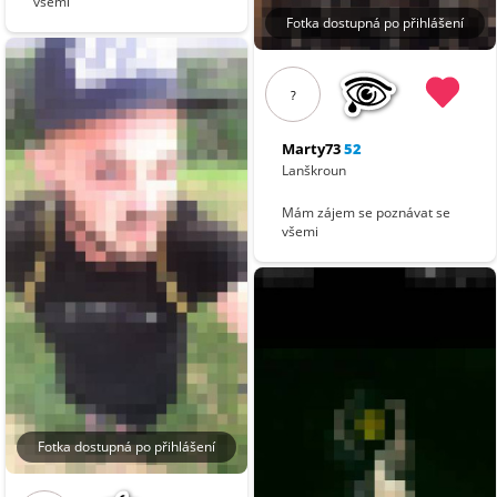
všemi
Fotka dostupná po přihlášení
?
Marty73
52
Lanškroun
Mám zájem se poznávat se
všemi
Fotka dostupná po přihlášení