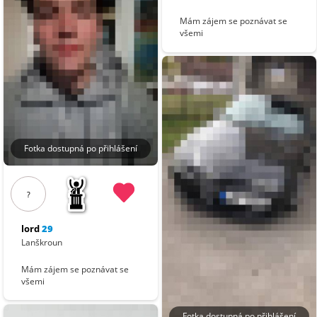
Mám zájem se poznávat se
všemi
Fotka dostupná po přihlášení
?
lord
29
Lanškroun
Mám zájem se poznávat se
všemi
Fotka dostupná po přihlášení