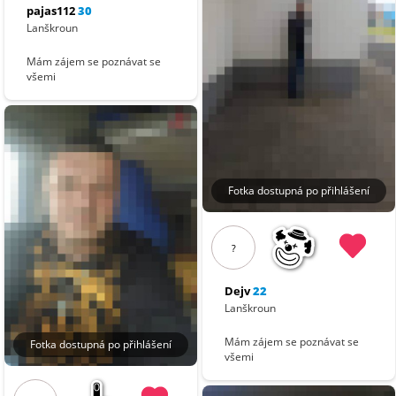
pajas112
30
Lanškroun
Mám zájem se poznávat se
všemi
Fotka dostupná po přihlášení
?
Dejv
22
Lanškroun
Mám zájem se poznávat se
Fotka dostupná po přihlášení
všemi