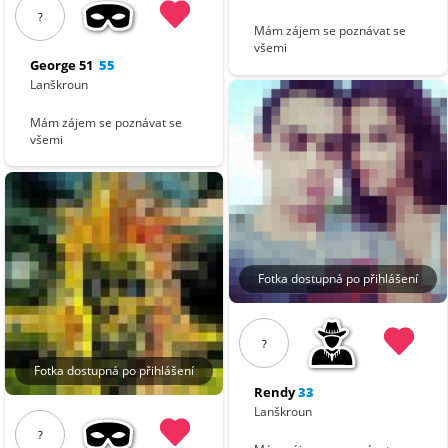
?
Mám zájem se poznávat se
všemi
George 51
55
Lanškroun
Mám zájem se poznávat se
všemi
Fotka dostupná po přihlášení
?
Fotka dostupná po přihlášení
Rendy
33
Lanškroun
?