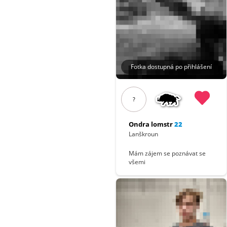
Fotka dostupná po přihlášení
?
Ondra lomstr
22
Lanškroun
Mám zájem se poznávat se
všemi