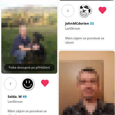
?
JohnMCdorien
32
Lanškroun
Mám zájem se poznávat se
všemi
Fotka dostupná po přihlášení
?
Solda. W
49
Lanškroun
Mám zájem se poznávat se