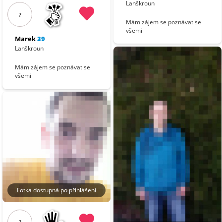
Lanškroun
?
Mám zájem se poznávat se
všemi
Marek
39
Lanškroun
Mám zájem se poznávat se
všemi
Fotka dostupná po přihlášení
?