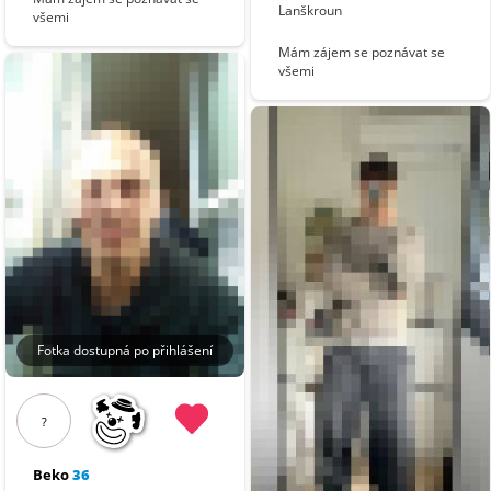
Lanškroun
všemi
Mám zájem se poznávat se
všemi
Fotka dostupná po přihlášení
?
Beko
36