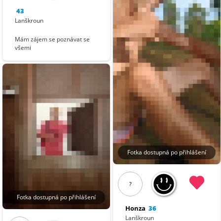
43
Lanškroun
Mám zájem se poznávat se
všemi
Fotka dostupná po přihlášení
?
Fotka dostupná po přihlášení
Honza
36
Lanškroun