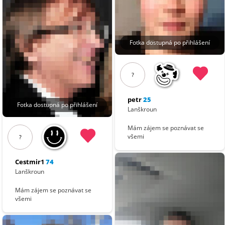
Fotka dostupná po přihlášení
?
petr
25
Fotka dostupná po přihlášení
Lanškroun
Mám zájem se poznávat se
všemi
?
Cestmir1
74
Lanškroun
Mám zájem se poznávat se
všemi