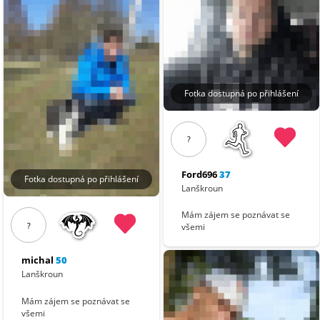
Fotka dostupná po přihlášení
?
Ford696
37
Fotka dostupná po přihlášení
Lanškroun
Mám zájem se poznávat se
?
všemi
michal
50
Lanškroun
Mám zájem se poznávat se
všemi