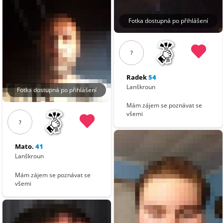
Fotka dostupná po přihlášení
?
Radek
54
Lanškroun
Fotka dostupná po přihlášení
Mám zájem se poznávat se
všemi
?
Mato.
41
Lanškroun
Mám zájem se poznávat se
všemi