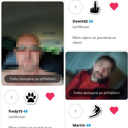
?
Dewit62
36
Lanškroun
Mám zájem se poznávat se
všemi
Fotka dostupná po přihlášení
Fotka dostupná po přihlášení
?
fredy15
48
?
Lanškroun
Martin
40
Mám zájem se poznávat se