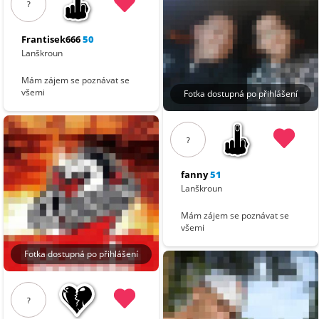
?
Frantisek666
50
Lanškroun
Mám zájem se poznávat se
všemi
Fotka dostupná po přihlášení
?
fanny
51
Lanškroun
Mám zájem se poznávat se
všemi
Fotka dostupná po přihlášení
?