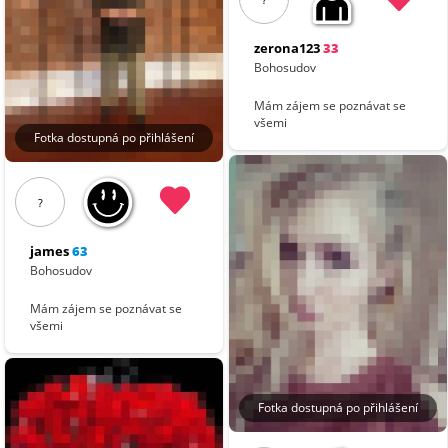
zerona123
33
Bohosudov
Mám zájem se poznávat se
všemi
Fotka dostupná po přihlášení
?
james
63
Bohosudov
Mám zájem se poznávat se
všemi
Fotka dostupná po přihlášení