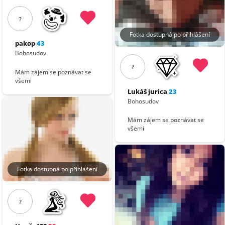
?
Fotka dostupná po přihlášení
pakop
43
Bohosudov
?
Mám zájem se poznávat se
všemi
Lukáš jurica
23
Bohosudov
Mám zájem se poznávat se
všemi
Fotka dostupná po přihlášení
?