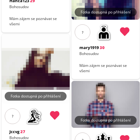
Hanča123
29
Bohosudov
Fotka dostupná po přihlášení
Mám zájem se poznávat se
všemi
?
mary1919
30
Bohosudov
Mám zájem se poznávat se
všemi
Fotka dostupná po přihlášení
?
Fotka dostupná po přihlášení
Jccvg
27
Bohosudov