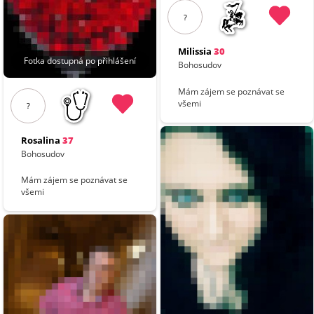
?
Milissia
30
Fotka dostupná po přihlášení
Bohosudov
Mám zájem se poznávat se
všemi
?
Rosalina
37
Bohosudov
Mám zájem se poznávat se
všemi