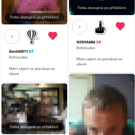
Fotka dostupná po přihlášení
Fotka dostupná po přihlášení
?
?
NISHA666
38
Bohosudov
david4511
67
Bohosudov
Mám zájem se poznávat se
všemi
Mám zájem se poznávat se
všemi
Fotka dostupná po přihlášení