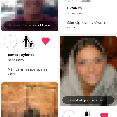
Tiktak
25
Bohosudov
Mám zájem se poznávat se
Fotka dostupná po přihlášení
všemi
?
James Taylor
60
Bohosudov
Mám zájem se poznávat se
všemi
Fotka dostupná po přihlášení
?