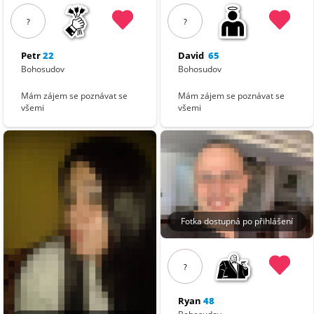
?
?
Petr
22
David
65
Bohosudov
Bohosudov
Mám zájem se poznávat se
Mám zájem se poznávat se
všemi
všemi
Fotka dostupná po přihlášení
?
Ryan
48