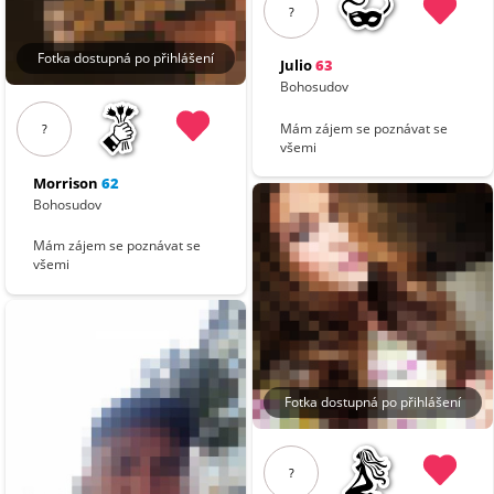
?
Fotka dostupná po přihlášení
Julio
63
Bohosudov
Mám zájem se poznávat se
?
všemi
Morrison
62
Bohosudov
Mám zájem se poznávat se
všemi
Fotka dostupná po přihlášení
?