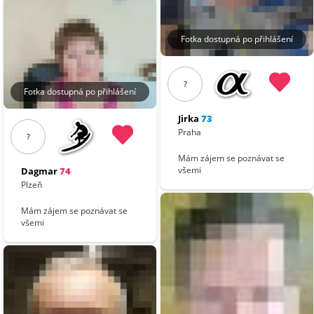
Fotka dostupná po přihlášení
?
Fotka dostupná po přihlášení
Jirka
73
Praha
?
Mám zájem se poznávat se
všemi
Dagmar
74
Plzeň
Mám zájem se poznávat se
všemi