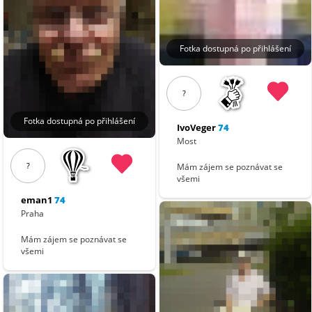
Fotka dostupná po přihlášení
?
Fotka dostupná po přihlášení
IvoVeger
74
Most
?
Mám zájem se poznávat se
všemi
eman1
74
Praha
Mám zájem se poznávat se
všemi