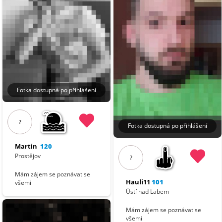
Fotka dostupná po přihlášení
?
Fotka dostupná po přihlášení
Martin
120
Prostějov
?
Mám zájem se poznávat se
Hauli11
101
všemi
Ústí nad Labem
Mám zájem se poznávat se
všemi