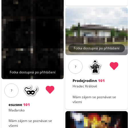
Fotka dostupná po přihlášení
?
Fotka dostupná po přihlášení
Prodejrodinn
101
Hradec Králové
?
Mám zájem se poznávat se
všemi
esuswe
101
Maďarsko
Mám zájem se poznávat se
všemi