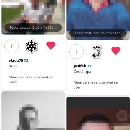
Fotka dostupná po přihlášení
Fotka dostupná po přihlášení
?
?
vlada70
72
Josífek
71
Brno
Česká Lípa
Mám zájem se poznávat se
všemi
Mám zájem se poznávat se
všemi