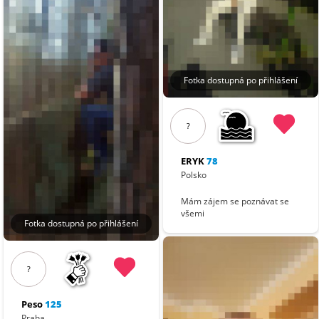
Fotka dostupná po přihlášení
?
ERYK
78
Polsko
Mám zájem se poznávat se
všemi
Fotka dostupná po přihlášení
?
Peso
125
Praha