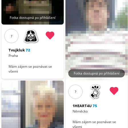
Fotka dostupná po přihlášení
?
Tvujkluk
72
Praha
Mám zájem se poznávat se
všemi
Fotka dostupná po přihlášení
?
1HEART4U
75
Něměcko
Mám zájem se poznávat se
všemi