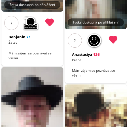
Fotka dostupná po přihlášení
Fotka dostupná po přihlášení
?
Benjanín
71
?
Žatec
Mám zájem se poznávat se
Anastasiya
126
všemi
Praha
Mám zájem se poznávat se
všemi