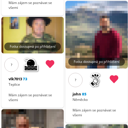
Mám zájem se poznávat se
všemi
Fotka dostupná po přihlášení
Fotka dostupná po přihlášení
?
vlk7013
73
?
Teplice
john
85
Mám zájem se poznávat se
Něměcko
všemi
Mám zájem se poznávat se
všemi