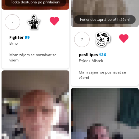
Fotka dostupná po přihlášení
Fotka dostupná po přihlášení
?
Fighter
99
?
Brno
pesfilipes
126
Mám zájem se poznávat se
všemi
Frýdek-Místek
Mám zájem se poznávat se
všemi