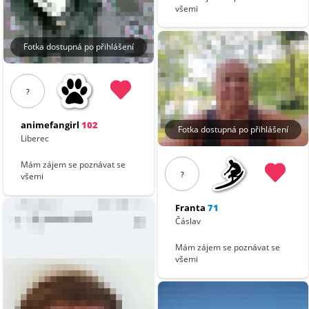
všemi
Fotka dostupná po přihlášení
?
animefangirl
102
Fotka dostupná po přihlášení
Liberec
Mám zájem se poznávat se
?
všemi
Franta
71
Čáslav
Mám zájem se poznávat se
všemi