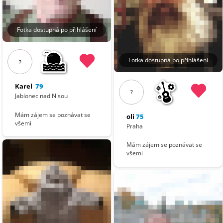
Fotka dostupná po přihlášení
Fotka dostupná po přihlášení
?
Karel
79
?
Jablonec nad Nisou
Mám zájem se poznávat se
oli
75
všemi
Praha
Mám zájem se poznávat se
všemi