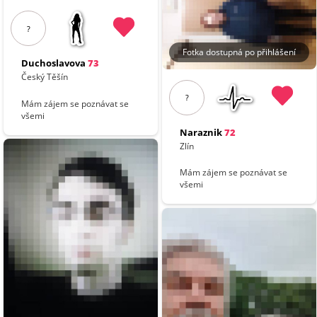
?
Fotka dostupná po přihlášení
Duchoslavova
73
Český Těšín
?
Mám zájem se poznávat se
všemi
Naraznik
72
Zlín
Mám zájem se poznávat se
všemi