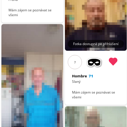
Mám zájem se poznávat se
všemi
Fotka dostupná po přihlášení
?
Hombre
71
Slaný
Mám zájem se poznávat se
všemi