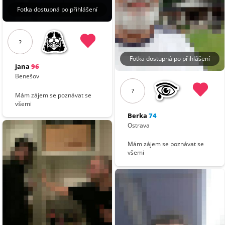
Fotka dostupná po přihlášení
?
Fotka dostupná po přihlášení
jana
96
Benešov
?
Mám zájem se poznávat se
všemi
Berka
74
Ostrava
Mám zájem se poznávat se
všemi