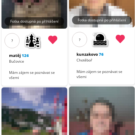
Fotka dostupná po přihlášení
Fotka dostupná po přihlášení
?
?
kunzakovo
76
matěj
126
Chotěboř
Bučovice
Mám zájem se poznávat se
Mám zájem se poznávat se
všemi
všemi