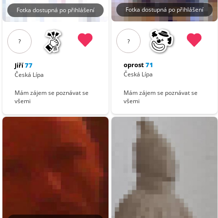
Fotka dostupná po přihlášení
Fotka dostupná po přihlášení
?
?
oprost
71
Jiří
77
Česká Lípa
Česká Lípa
Mám zájem se poznávat se
Mám zájem se poznávat se
všemi
všemi