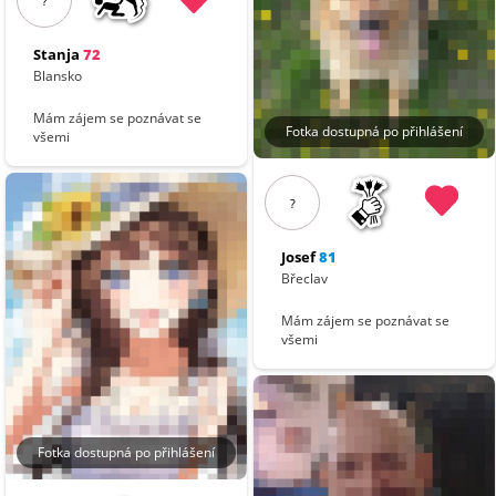
?
Stanja
72
Blansko
Mám zájem se poznávat se
Fotka dostupná po přihlášení
všemi
?
Josef
81
Břeclav
Mám zájem se poznávat se
všemi
Fotka dostupná po přihlášení