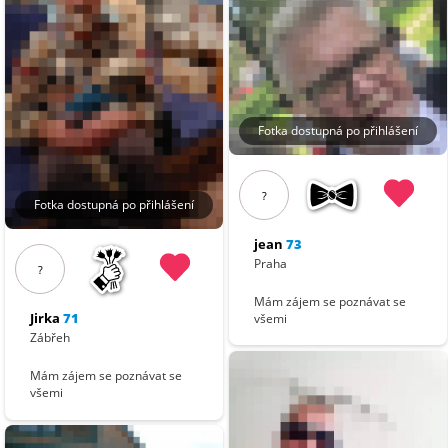
Fotka dostupná po přihlášení
?
Fotka dostupná po přihlášení
jean
73
Praha
?
Mám zájem se poznávat se
Jirka
71
všemi
Zábřeh
Mám zájem se poznávat se
všemi