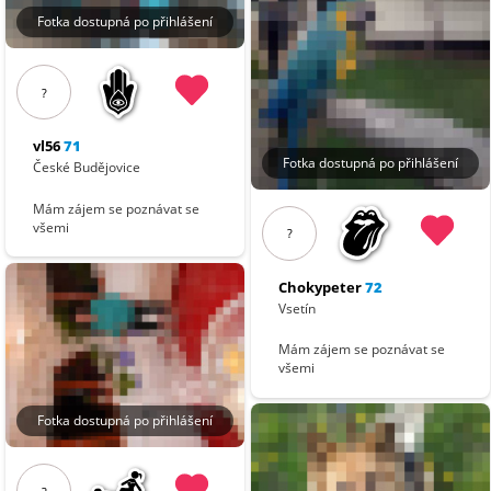
Fotka dostupná po přihlášení
?
vl56
71
Fotka dostupná po přihlášení
České Budějovice
Mám zájem se poznávat se
všemi
?
Chokypeter
72
Vsetín
Mám zájem se poznávat se
všemi
Fotka dostupná po přihlášení