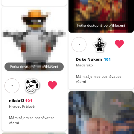
Fotka dostupná po přihlášení
?
Duke Nukem
101
Maďarsko
Fotka dostupná po přihlášení
Mám zájem se poznávat se
všemi
?
nikdo13
101
Hradec Králové
Mám zájem se poznávat se
všemi