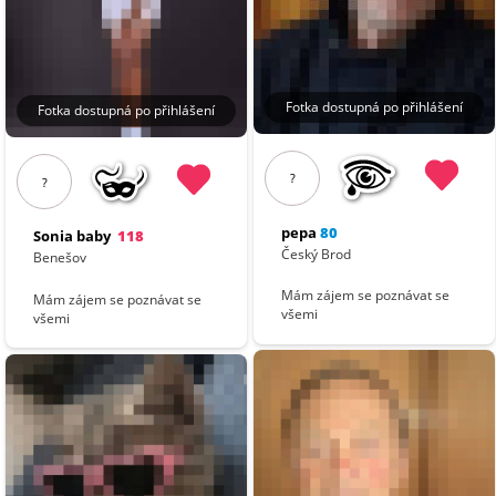
Fotka dostupná po přihlášení
Fotka dostupná po přihlášení
?
?
pepa
80
Sonia baby
118
Český Brod
Benešov
Mám zájem se poznávat se
Mám zájem se poznávat se
všemi
všemi