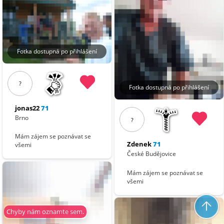
Fotka dostupná po přihlášení
?
Fotka dostupná po přihlášení
jonas22
71
Brno
?
Mám zájem se poznávat se
Zdenek
71
všemi
České Budějovice
Mám zájem se poznávat se
všemi
Chyby nám oznamte sem.