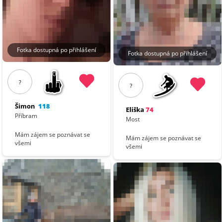
Fotka dostupná po přihlášení
Fotka dostupná po přihlášení
?
?
Šimon
118
Eliška
74
Příbram
Most
Mám zájem se poznávat se
Mám zájem se poznávat se
všemi
všemi