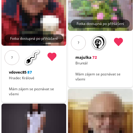
Fotka dostupná po přihlášení
Fotka dostupná po přihlášení
?
majulka
72
?
Bruntál
vdovec85
87
Mám zájem se poznávat se
Hradec Králové
všemi
Mám zájem se poznávat se
všemi