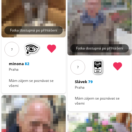
Fotka dostupná po přihlášení
Fotka dostupná po přihlášení
?
minona
82
?
Praha
Mám zájem se poznávat se
Slávek
79
všemi
Praha
Mám zájem se poznávat se
všemi