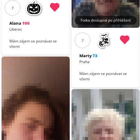
?
Fotka dostupná po přihlášení
Alana
100
Liberec
?
Mám zájem se poznávat se
všemi
Marty
73
Praha
Mám zájem se poznávat se
všemi