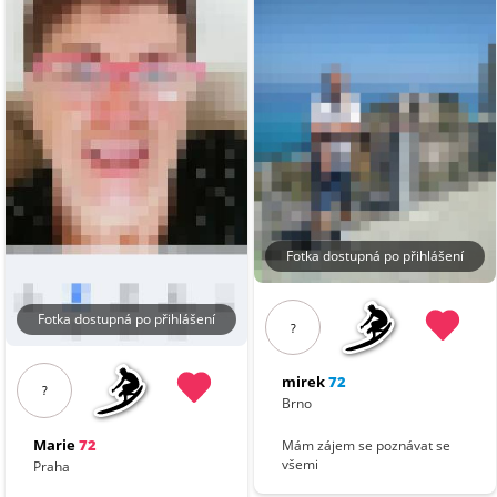
Fotka dostupná po přihlášení
Fotka dostupná po přihlášení
?
mirek
72
?
Brno
Marie
72
Mám zájem se poznávat se
všemi
Praha