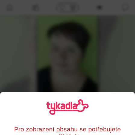
/profil/85923
Marse
,
46
Děčín
Pro zobrazení obsahu se potřebujete
0%
Supersrdce
Líbí se mi