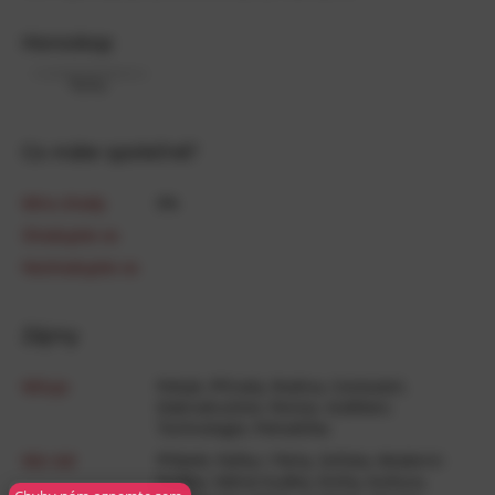
Horoskop
Ryby
Co máte společné?
Míra shody
0
%
Shodujete se
Neshodujete se
Zájmy
Miluje
Pohyb
,
Příroda
,
Rodina
,
Cestování
,
Dobrodružství
,
Peníze
,
Vzdělání
,
Technologie
,
Pohodička
Má rád
Přátelé
,
Pařba / Párty
,
Zvířata
,
Moderní­
hudba
,
Vážná hudba
,
Knihy
,
Kultura
,