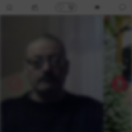
/profil/85520?do=requestPhotos