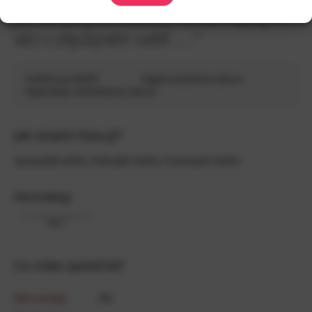
jen tak projít a vůbec prožívat obyčejné
věci v obyčejném světě .....
“
Ověření profilu
Registrace
Zobraz datum
Naposledy online
Zobraz datum
Jak ostatní hlasují?
Sympaťák
(
45
%)
,
Pohodář
(
54
%)
,
Cestovatel
(
54
%)
Horoskop
Býk
Co máte společné?
Míra shody
0
%