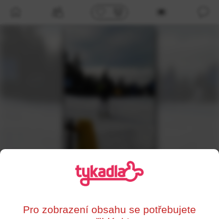
/profil/88366
kkvvv
,
63
Benešov
Pro zobrazení obsahu se potřebujete
0%
Supersrdce
Líbí se mi