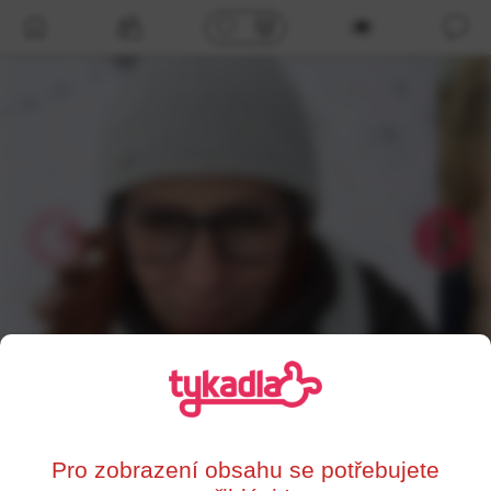
/profil/84204
Věrka
,
47
Brno
Pro zobrazení obsahu se potřebujete
0%
Supersrdce
Líbí se mi