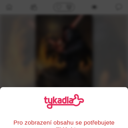
/profil/83412
Young
,
44
Rumburk
Pro zobrazení obsahu se potřebujete
0%
Supersrdce
Líbí se mi