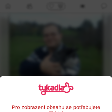
/profil/81311
Lesmistr
,
62
Uherské Hradiště
Pro zobrazení obsahu se potřebujete
0%
Supersrdce
Líbí se mi