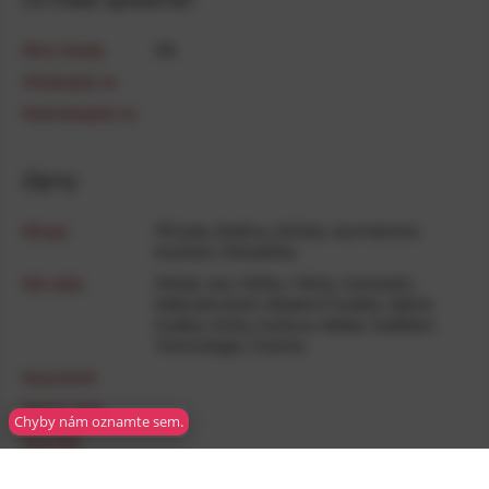
Míra shody
0
%
Shodujete se
Neshodujete se
Zájmy
Miluje
Příroda
,
Rodina
,
Zvířata
,
Gurmánství
,
Kutilství
,
Pohodička
Má ráda
Pohyb
,
Sex
,
Pařba / Párty
,
Cestování
,
Dobrodružství
,
Moderní­ hudba
,
Vážná
hudba
,
Knihy
,
Kultura
,
Móda
,
Vzdělání
,
Technologie
,
Charita
Neutrálně
Nemá ráda
Chyby nám oznamte sem.
Nesnáší