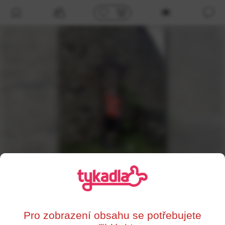
/profil/77175
x.ter
,
39
Vsetín
Pro zobrazení obsahu se potřebujete
0%
Supersrdce
Líbí se mi