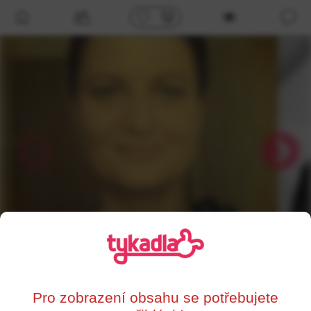
/profil/75976
Sona
,
48
Jihlava
Pro zobrazení obsahu se potřebujete
0%
Supersrdce
Líbí se mi