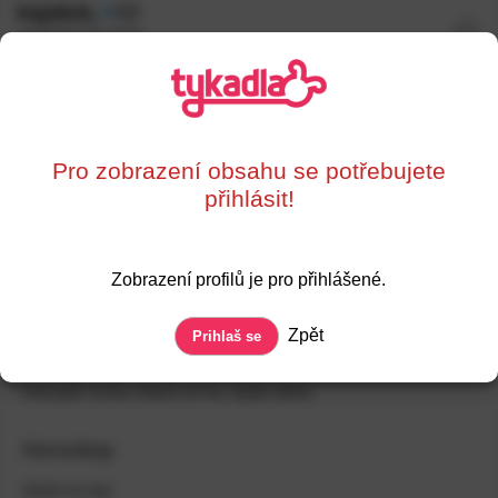
Vojtěch
,
36
Valašské Meziříčí
0%
Supersrdce
Líbí se mi
Shoda zájmů
Pro zobrazení obsahu se potřebujete
Pohodář
Rebel
Ajťák
přihlásit!
Ověření profilu
Registrace
Zobraz datum
Zobrazení profilů je pro přihlášené.
Naposledy online
Zobraz datum
Zpět
Prihlaš se
Jak ostatní hlasují?
Pohodář
(
52
%)
,
Rebel
(
41
%)
,
Ajťák
(
40
%)
Horoskop
Zatím to tají.