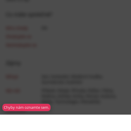
Co máte společné?
Míra shody
0
%
Shodujete se
Neshodujete se
Zájmy
Miluje
Sex
,
Cestování
,
Moderní­ hudba
,
Gurmánství
,
Kutilství
Má rád
Přátelé
,
Pohyb
,
Příroda
,
Pařba / Párty
,
Rodina
,
Zvířata
,
Knihy
,
Peníze
,
Kultura
,
Móda
,
Technologie
,
Pohodička
Chyby nám oznamte sem.
Neutrálně
Nemá rád
Nesnáší