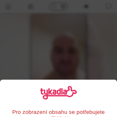
/profil/193649
Toncek89
,
37
Brno
Pro zobrazení obsahu se potřebujete
0%
Supersrdce
Líbí se mi