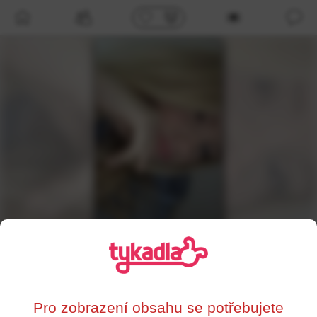
/profil/193206
stremerova.m
,
16
Ostrava
Pro zobrazení obsahu se potřebujete
Supersrdce
Líbí se mi