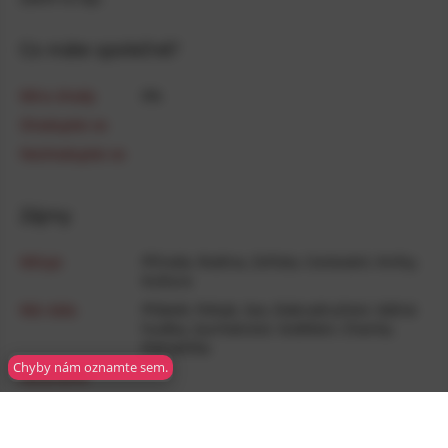
Co máte společné?
Míra shody
0
%
Shodujete se
Neshodujete se
Zájmy
Miluje
Příroda
,
Rodina
,
Zvířata
,
Cestování
,
Knihy
,
Kultura
Má ráda
Přátelé
,
Pohyb
,
Sex
,
Dobrodružství
,
Vážná
hudba
,
Gurmánství
,
Vzdělání
,
Charita
,
Pohodička
Chyby nám oznamte sem.
Neutrálně
Nemá ráda
Moderní­ hudba
,
Politika
Nesnáší